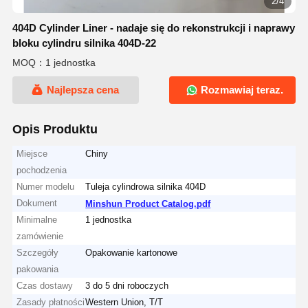
2/4
404D Cylinder Liner - nadaje się do rekonstrukcji i naprawy
bloku cylindru silnika 404D-22
MOQ：1 jednostka
Najlepsza cena
Rozmawiaj teraz.
Opis Produktu
Miejsce
Chiny
pochodzenia
Numer modelu
Tuleja cylindrowa silnika 404D
Dokument
Minshun Product Catalog.pdf
Minimalne
1 jednostka
zamówienie
Szczegóły
Opakowanie kartonowe
pakowania
Czas dostawy
3 do 5 dni roboczych
Zasady płatności
Western Union, T/T