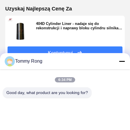
Uzyskaj Najlepszą Cenę Za
404D Cylinder Liner - nadaje się do
rekonstrukcji i naprawy bloku cylindru silnika
404D-22
Kontyntynuj
Tommy Rong
Polecane Produkty
6:34 PM
Good day, what product are you looking for?
Gasketa
Zespół tulei
Źródło
Perkins
głowicy
cylindrów
łożyska wału
Engine Gas
cylindra
silnika C6.6
skrętowego
Kit dla 404
34301-00203
276-7475
Perkins 404D-
22T, 404C-