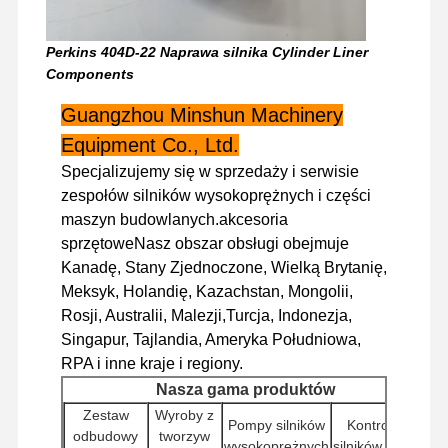
Perkins 404D-22 Naprawa silnika Cylinder Liner
Wycieczka
Kontrola
Skontaktuj
Aktualności
Components
Po Fabryce
Jakości
Się Z Nami
Guangzhou Minshun Machinery
Equipment Co., Ltd.
Specjalizujemy się w sprzedaży i serwisie
zespołów silników wysokoprężnych i części
Sprawy
maszyn budowlanych.akcesoria
sprzętoweNasz obszar obsługi obejmuje
Silnik Perkinsa
Kanadę, Stany Zjednoczone, Wielką Brytanię,
Meksyk, Holandię, Kazachstan, Mongolii,
Silnik Yanmar
Rosji, Australii, Malezji,Turcja, Indonezja,
Singapur, Tajlandia, Ameryka Południowa,
Silnik Kubota
RPA i inne kraje i regiony.
Silnik Isuzu
Nasza gama produktów
Zestaw
Wyroby z
Pompy silników
Kontrolery
Silnik CUMMINS
odbudowy
tworzyw
wysokoprężnych
silników (ECU)