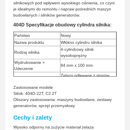
silnikowych pod wpływem wysokiego ciśnienia, co czyni
je idealnymi do remontu i napraw pośrednich maszyn
budowlanych i silników generatorów.
404D Specyfikacje obudowy cylindra silnika:
Państwo
Nowy.
Nazwa produktu
Włókno cylindru silnika
4-cylindrowy silnik
Rodzaj silnika
wysokoprężny
Wydrukowanie ×
84 mm x 100 mm
Uderzenie
Żelazo odlewane z stopów
Wielkość
wysokiej wytrzymałości
Zastosowane modele
Minimalna ilość
1 zestaw
Silnik: 404D-22T, C2.2T
zamówienia
Obszary zastosowania: maszyny budowlane, zestawy
Sposób płatności
Western Union, T/T
generatorów, sprzęt przemysłowy
Sposób wysyłki
UPS/DHL/EMS/TNT/FedEx
Cechy i zalety
Wysoko odporny na zużycie materiał żelaza