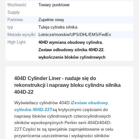
Możliwość
Towary punktowe
Supply
Państwo
Zupełnie nowy
typ
Tuleja cylindra silnika
Metoda wysyłki
Lotnicze/morskie/UPS/DHL/EMS/FedEx
High Light:
,
404D wymiana obudowy cylindra
,
Zestaw odbudowy silnika 404D-22
wykończenie bloków cylindrowych
404D Cylinder Liner - nadaje się do
rekonstrukcji i naprawy bloku cylindru silnika
404D-22
Wyświetlacz cylindrów 404D i
Zestaw obudowy
cylindra 404D-22T
są krytycznymi częściami do
naprawy bloków cylindrowych czterocylindrowych
silników wysokoprężnych Perkin serii 404D/404D-
22T.Części te są specjalnie zaprojektowane w celu
przywrócenia uszczelnienia i wydajności silników