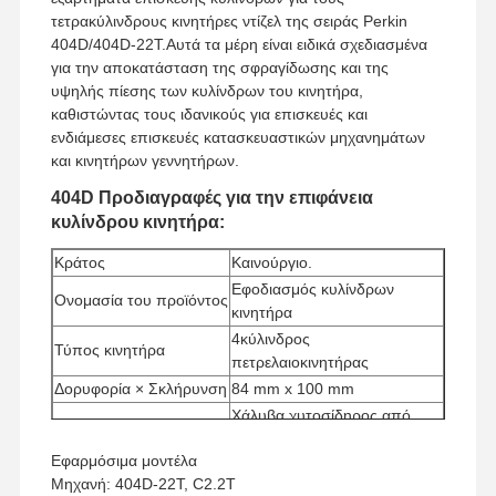
τετρακύλινδρους κινητήρες ντίζελ της σειράς Perkin
404D/404D-22T.Αυτά τα μέρη είναι ειδικά σχεδιασμένα
για την αποκατάσταση της σφραγίδωσης και της
υψηλής πίεσης των κυλίνδρων του κινητήρα,
καθιστώντας τους ιδανικούς για επισκευές και
ενδιάμεσες επισκευές κατασκευαστικών μηχανημάτων
και κινητήρων γεννητήρων.
404D Προδιαγραφές για την επιφάνεια
κυλίνδρου κινητήρα:
Κράτος
Καινούργιο.
Εφοδιασμός κυλίνδρων
Ονομασία του προϊόντος
κινητήρα
4κύλινδρος
Τύπος κινητήρα
πετρελαιοκινητήρας
Δορυφορία × Σκλήρυνση
84 mm x 100 mm
Χάλυβα χυτοσίδηρος από
Μέγεθος
κράμα υψηλής αντοχής
Εφαρμόσιμα μοντέλα
Ελάχιστη ποσότητα
1 σύνολο
Μηχανή: 404D-22T, C2.2T
παραγγελίας