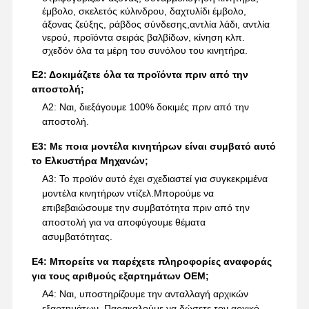
έμβολο, σκελετός κύλινδρου, δαχτυλίδι έμβολο,
άξονας ζεύξης, ράβδος σύνδεσης,αντλία λάδι, αντλία
νερού, προϊόντα σειράς βαλβίδων, κίνηση κλπ.
σχεδόν όλα τα μέρη του συνόλου του κινητήρα.
Ε2: Δοκιμάζετε όλα τα προϊόντα πριν από την
αποστολή;
Α2: Ναι, διεξάγουμε 100% δοκιμές πριν από την
αποστολή.
Ε3: Με ποια μοντέλα κινητήρων είναι συμβατό αυτό
το Ελκυστήρα Μηχανών;
Α3: Το προϊόν αυτό έχει σχεδιαστεί για συγκεκριμένα
μοντέλα κινητήρων ντίζελ.Μπορούμε να
επιβεβαιώσουμε την συμβατότητα πριν από την
αποστολή για να αποφύγουμε θέματα
ασυμβατότητας.
Ε4: Μπορείτε να παρέχετε πληροφορίες αναφοράς
για τους αριθμούς εξαρτημάτων OEM;
Α4: Ναι, υποστηρίζουμε την ανταλλαγή αρχικών
εξαρτημάτων. Παρακαλούμε να δώσετε τον αρχικό