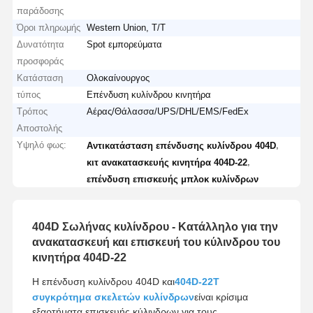
παράδοσης
Όροι πληρωμής
Western Union, T/T
Δυνατότητα
Spot εμπορεύματα
προσφοράς
Κατάσταση
Ολοκαίνουργος
τύπος
Επένδυση κυλίνδρου κινητήρα
Τρόπος
Αέρας/Θάλασσα/UPS/DHL/EMS/FedEx
Αποστολής
Υψηλό φως:
,
Αντικατάσταση επένδυσης κυλίνδρου 404D
,
κιτ ανακατασκευής κινητήρα 404D-22
επένδυση επισκευής μπλοκ κυλίνδρων
404D Σωλήνας κυλίνδρου - Κατάλληλο για την
ανακατασκευή και επισκευή του κύλινδρου του
κινητήρα 404D-22
Η επένδυση κυλίνδρου 404D και
404D-22T
συγκρότημα σκελετών κυλίνδρων
είναι κρίσιμα
εξαρτήματα επισκευής κύλινδρων για τους