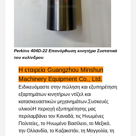
Επισκέψεις
Έλεγχος
Επικοινωνήσ
Ειδήσεις
Στο
Ποιότητας
Τε Μαζί Μας
Εργοστάσιο
Perkins 404D-22 Επανόρθωση κινητήρα Συστατικά
του κυλίνδρου
Υποθέσεις
Η εταιρεία Guangzhou Minshun
Machinery Equipment Co., Ltd.
Μηχανή Perkins
Ειδικευόμαστε στην πώληση και εξυπηρέτηση
εξαρτημάτων κινητήρων ντίζελ και
Μηχανή Yanmar
κατασκευαστικών μηχανημάτων.Συσκευές
υλικούΗ περιοχή εξυπηρέτησης μας
Μηχανή Kubota
περιλαμβάνει τον Καναδά, τις Ηνωμένες
Μηχανή Isuzu
Πολιτείες, το Ηνωμένο Βασίλειο, το Μεξικό,
την Ολλανδία, το Καζακστάν, τη Μογγολία, τη
Κινητήρας Cummins