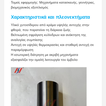
Τομείς εφαρμογής: Μηχανήματα κατασκευής, γεννήτριες,
Μέθοδος πληρωμής
Western Union, T/T
βιομηχανικός εξοπλισμός
Υπηρεσίες παροχής
Μέθοδος αποστολής
υπηρεσιών
Χαρακτηριστικά και πλεονεκτήματα
Υλικό χυτοσίδερου από κράμα υψηλής αντοχής στην
φθορά, που παρατείνει τη διάρκεια ζωής
Βελτιωμένη σφράγιση κυλίνδρων και ανάκτηση της
αναλογίας συμπίεσης
Αντοχή σε υψηλές θερμοκρασίες και σταθερή αντοχή σε
παραμόρφωση
Η εσωτερική διάτρηση με ακριβή μηχανήματα
εξασφαλίζει την ομαλή λειτουργία του έμβολο
Αρχική
Προϊόντα
Εκπομπή VR
Σχετικά Με
Σελίδα
Εμάς