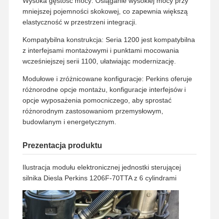
Wysoka gęstość mocy: Osiąganie wysokiej mocy przy
mniejszej pojemności skokowej, co zapewnia większą
Waga
800 kg
elastyczność w przestrzeni integracji.
Wymiary
123 × 107 × 136 cm
Kompatybilna konstrukcja: Seria 1200 jest kompatybilna
z interfejsami montażowymi i punktami mocowania
wcześniejszej serii 1100, ułatwiając modernizację.
Modułowe i zróżnicowane konfiguracje: Perkins oferuje
różnorodne opcje montażu, konfiguracje interfejsów i
opcje wyposażenia pomocniczego, aby sprostać
różnorodnym zastosowaniom przemysłowym,
budowlanym i energetycznym.
Prezentacja produktu
Ilustracja modułu elektronicznej jednostki sterującej
silnika Diesla Perkins 1206F-70TTA z 6 cylindrami
Strona
Produkty
Pokaz VR
O Nas
Główna