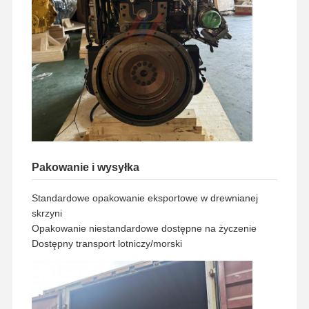
Silnik Diesla
Silnik Mitsubishi
Silnik koparki
zestaw do regeneracji silnika
Pompa wtryskowa
Zestaw turbosprężarki
Pakowanie i wysyłka
Pozostałe części silników
Standardowe opakowanie eksportowe w drewnianej
skrzyni
Elektroniczny system sterowania
Opakowanie niestandardowe dostępne na życzenie
Dostępny transport lotniczy/morski
elementy elektryczne silnika
Układ paliwowy silnika
Części hydrauliczne koparki