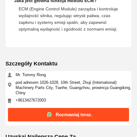
Jaka jest główna funkcja modułu ECM?
ECM (Engine Control Module) zarządza i kontroluje
wydajność silnika, regulując wtrysk paliwa, czas
zapłonu i systemy emisji spalin, aby zapewnić
optymalną wydajność i zgodność z normami emisji.
Szczegóły Kontaktu
Mr. Tommy Rong
pod adresem 1026-1028, 10th Street, Zhuji (International)
Machinery Parts City, Tianhe, Guangzhou, prowincja Guangdong,
Chiny
+8613427672003
Rozmawiaj teraz.
Uzyskaj Najlepszą Cenę Za