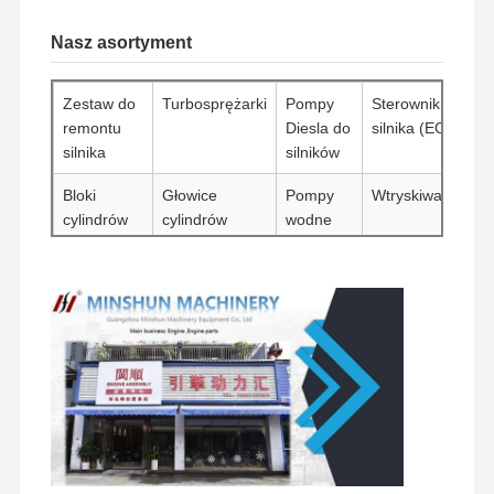
Nasz asortyment
Zestaw do
Turbosprężarki
Pompy
Sterowniki
remontu
Diesla do
silnika (ECU)
silnika
silników
Bloki
Głowice
Pompy
Wtryskiwacze
cylindrów
cylindrów
wodne
Rozruszniki
Filtry
Inne
Pompy
akcesoria
hydrauliczne
silnikowe
do koparek
Elementy
Zawory
Zespoły
Elementy
obrotowe
rozdzielające
silników
podwozia i
jezdnych
inne
akcesoria