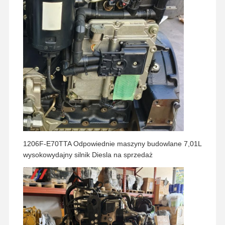
Wycieczka
Kontrola
Skontaktuj
Aktualności
Po Fabryce
Jakości
Się Z Nami
Sprawy
Silnik Perkinsa
1206F-E70TTA Odpowiednie maszyny budowlane 7,01L
Silnik Yanmar
wysokowydajny silnik Diesla na sprzedaż
Silnik Kubota
Silnik Isuzu
Silnik CUMMINS