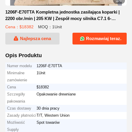
3/6
1206F-E70TTA Kompletna jednostka zasilająca koparki |
2200 obr./min | 205 KW | Zespół mocy silnika C7.1 6-
cylindrowego
Cena：$18382
MOQ：1Unit
Najlepsza cena
Rozmawiaj teraz.
Opis Produktu
Numer modelu
1206F-E70TTA
Minimalne
1Unit
zamówienie
Cena
$18382
Szczegóły
Opakowanie drewniane
pakowania
Czas dostawy
30 dnia pracy
Zasady płatności
T/T, Western Union
Możliwość
Spot towarów
Supply