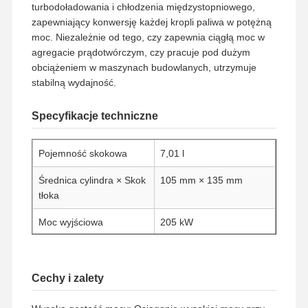
turbodoładowania i chłodzenia międzystopniowego,
zapewniający konwersję każdej kropli paliwa w potężną
moc. Niezależnie od tego, czy zapewnia ciągłą moc w
agregacie prądotwórczym, czy pracuje pod dużym
obciążeniem w maszynach budowlanych, utrzymuje
stabilną wydajność.
Specyfikacje techniczne
Pojemność skokowa
7,01 l
Średnica cylindra × Skok
105 mm × 135 mm
tłoka
Moc wyjściowa
205 kW
Zakres mocy
130 kW – 560 kW
Prędkość znamionowa
2200 obr./min
Cechy i zalety
Stopień sprężania
16,5:1