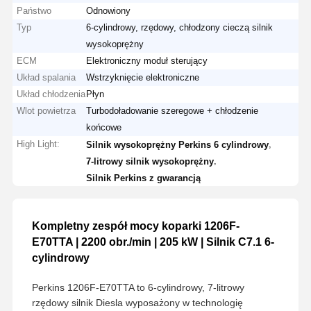
Państwo
Odnowiony
Typ
6-cylindrowy, rzędowy, chłodzony cieczą silnik
wysokoprężny
ECM
Elektroniczny moduł sterujący
Układ spalania
Wstrzyknięcie elektroniczne
Układ chłodzenia
Płyn
Wlot powietrza
Turbodoładowanie szeregowe + chłodzenie
końcowe
High Light:
,
Silnik wysokoprężny Perkins 6 cylindrowy
,
7-litrowy silnik wysokoprężny
Silnik Perkins z gwarancją
Kompletny zespół mocy koparki 1206F-
E70TTA | 2200 obr./min | 205 kW | Silnik C7.1 6-
cylindrowy
Perkins 1206F-E70TTA to 6-cylindrowy, 7-litrowy
rzędowy silnik Diesla wyposażony w technologię