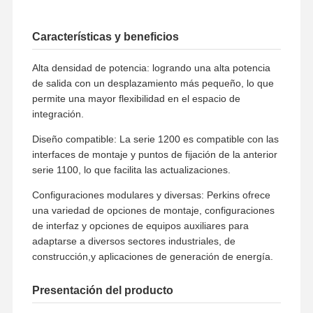
Rango de potencia
130 kW 560 kW
Velocidad nominal
Las demás partidas
Características y beneficios
Relación de compresión
16.5:1
Alta densidad de potencia: logrando una alta potencia
de salida con un desplazamiento más pequeño, lo que
Peso
800 kg de peso
permite una mayor flexibilidad en el espacio de
integración.
Las dimensiones
Las medidas de
protección se aplicarán a
Diseño compatible: La serie 1200 es compatible con las
los vehículos de motor
interfaces de montaje y puntos de fijación de la anterior
de motor.
serie 1100, lo que facilita las actualizaciones.
Configuraciones modulares y diversas: Perkins ofrece
una variedad de opciones de montaje, configuraciones
de interfaz y opciones de equipos auxiliares para
adaptarse a diversos sectores industriales, de
construcción,y aplicaciones de generación de energía.
Inicio
Productos
Espectáculo
Sobre
De RV
Nosotros
Presentación del producto