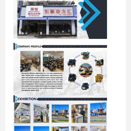
arranque
accesorios
hidráulicas
para
para
motores
excavadoras
Componentes
Las
Conjuntos
Componentes
giratorios
válvulas de
de
del chasis y
distribución
motores
demás
de viaje
accesorios