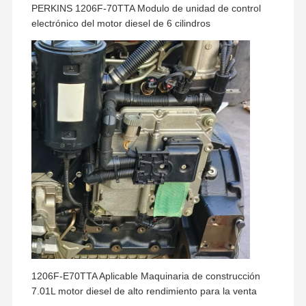
PERKINS 1206F-70TTA Modulo de unidad de control
electrónico del motor diesel de 6 cilindros
Visita A La
Control De
Contáctenos
Noticias
Fábrica
Calidad
Casos
Perkins Engine
Motor Yanmar
El motor Kubota
El motor de Isuzu
1206F-E70TTA Aplicable Maquinaria de construcción
7.01L motor diesel de alto rendimiento para la venta
Motor Cummins