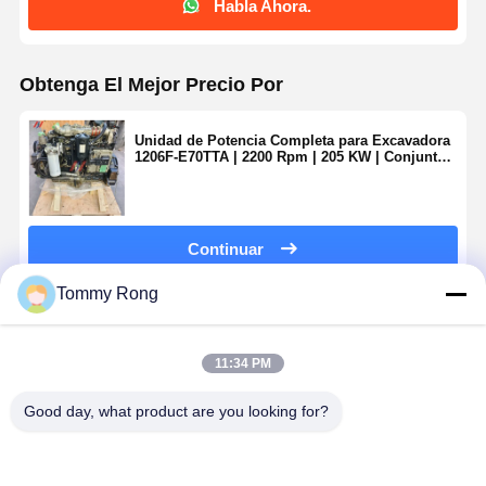
Habla Ahora.
Obtenga El Mejor Precio Por
Unidad de Potencia Completa para Excavadora
1206F-E70TTA | 2200 Rpm | 205 KW | Conjunto
de Potencia de Motor C7.1 de 6 Cilindros
Continuar
Tommy Rong
Productos Recomendados
11:34 PM
Good day, what product are you looking for?
Piezas de
Motor Perkins
Perkins 403D-
Perkins 40