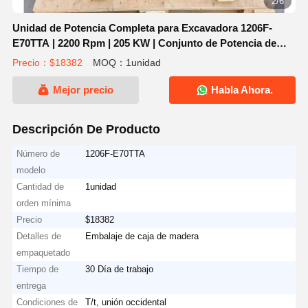
3/6
Unidad de Potencia Completa para Excavadora 1206F-
E70TTA | 2200 Rpm | 205 KW | Conjunto de Potencia de
Motor C7.1 de 6 Cilindros
Precio：$18382
MOQ：1unidad
Mejor precio
Habla Ahora.
Descripción De Producto
Número de
1206F-E70TTA
modelo
Cantidad de
1unidad
orden mínima
Precio
$18382
Detalles de
Embalaje de caja de madera
empaquetado
Tiempo de
30 Día de trabajo
entrega
Condiciones de
T/t, unión occidental