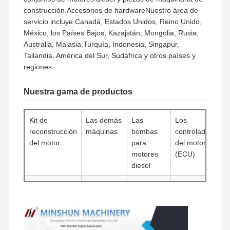
construcción.Accesorios de hardwareNuestro área de
servicio incluye Canadá, Estados Unidos, Reino Unido,
México, los Países Bajos, Kazajstán, Mongolia, Rusia,
Australia, Malasia,Turquía, Indonesia, Singapur,
Tailandia, América del Sur, Sudáfrica y otros países y
regiones.
Nuestra gama de productos
Kit de
Las demás
Las
Los
reconstrucción
máquinas
bombas
controladores
del motor
para
del motor
motores
(ECU)
diesel
Bloques de
Cabezas
Las
Las demás
cilindros
de cilindros
bombas
máquinas
de agua
Motores de
Filtros
Otros
Pampas