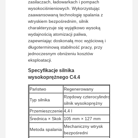
zasilaczach, ładowarkach i pompach
wysokociśnieniowych. Wykorzystując
zaawansowaną technologię spalania z
wtryskiem bezpośrednim, silnik
charakteryzuje się wyjątkowo wysoką
wydajnością atomizacji paliwa,
zapewniając doskonałą moc wyjściową i
długoterminową stabilność pracy, przy
jednoczesnym obniżeniu kosztów
eksploatacji.
Specyfikacje silnika
wysokoprężnego C4.4
Państwo
Regenerowany
Rzędowy czterocylindrowy
Typ silnika
silnik wysokoprężny
Przemieszczenie
4,4 l
Średnica × Skok
105 mm × 127 mm
Mechaniczny wtrysk
Metoda spalania
bezpośredni