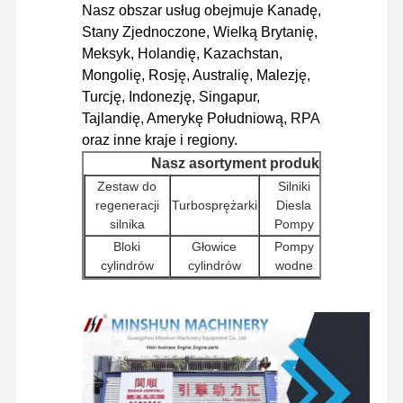
Nasz obszar usług obejmuje Kanadę,
Silnik Diesla
Stany Zjednoczone, Wielką Brytanię,
Meksyk, Holandię, Kazachstan,
Silnik Mitsubishi
Mongolię, Rosję, Australię, Malezję,
Turcję, Indonezję, Singapur,
Silnik koparki
Tajlandię, Amerykę Południową, RPA
zestaw do regeneracji silnika
oraz inne kraje i regiony.
Nasz asortyment produktów
Pompa wtryskowa
Zestaw do
Silniki
Sterowniki
regeneracji
Turbosprężarki
Diesla
Zestaw turbosprężarki
silnika (ECU
silnika
Pompy
Bloki
Głowice
Pompy
Pozostałe części silników
Wtryskiwacz
cylindrów
cylindrów
wodne
Elektroniczny system sterowania
Inne
Pompy
Silniki
Filtry
akcesoria
hydrauliczn
rozrusznikowe
elementy elektryczne silnika
do silników
do koparek
Elementy
Zespoły
Układ paliwowy silnika
Elementy
Zawory
podwozia i
silników
obrotowe
rozdzielające
inne
podróżnych
Części hydrauliczne koparki