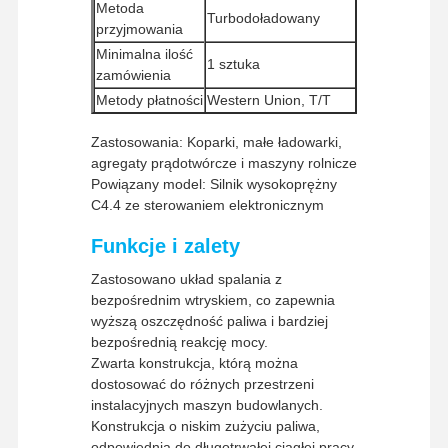
Metoda
Turbodoładowany
przyjmowania
Minimalna ilość
1 sztuka
zamówienia
Metody płatności
Western Union, T/T
Metody wysyłki
UPS/DHL/EMS/TNT/FedEx
Zastosowania: Koparki, małe ładowarki,
agregaty prądotwórcze i maszyny rolnicze
Powiązany model: Silnik wysokoprężny
C4.4 ze sterowaniem elektronicznym
Funkcje i zalety
Zastosowano układ spalania z
bezpośrednim wtryskiem, co zapewnia
wyższą oszczędność paliwa i bardziej
bezpośrednią reakcję mocy.
Zwarta konstrukcja, którą można
dostosować do różnych przestrzeni
Strona
Produkty
Pokaz VR
O Nas
Główna
instalacyjnych maszyn budowlanych.
Konstrukcja o niskim zużyciu paliwa,
odpowiednia do długotrwałej ciągłej pracy.