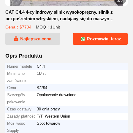
2/5
CAT C4.4 4-cylindrowy silnik wysokoprężny, silnik z
bezpośrednim wtryskiem, nadający się do maszyn
budowlanych
Cena：$7794
MOQ：1Unit
Najlepsza cena
Rozmawiaj teraz.
Opis Produktu
Numer modelu
C4.4
Minimalne
1Unit
zamówienie
Cena
$7794
Szczegóły
Opakowanie drewniane
pakowania
Czas dostawy
30 dnia pracy
Zasady płatności
T/T, Western Union
Możliwość
Spot towarów
Supply