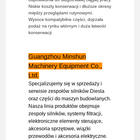
Niskie koszty konserwacji i dłuższe okresy
między przeglądami rutynowymi.
Wysoce kompatybilne części, dojrzała
Wycieczka
Kontrola
Skontaktuj
Aktualności
podaż na rynku wtórnym i duża łatwość
Po Fabryce
Jakości
Się Z Nami
konserwacji.
Guangzhou Minshun
Sprawy
Machinery Equipment Co.,
Ltd.
Silnik Perkinsa
Specjalizujemy się w sprzedaży i
serwisie zespołów silników Diesla
Silnik Yanmar
oraz części do maszyn budowlanych.
Nasza linia produktów obejmuje
Silnik Kubota
zespoły silników, systemy filtracji,
elektroniczne elementy sterujące,
Silnik Isuzu
akcesoria sprzętowe, wiązki
Silnik CUMMINS
przewodów i akcesoria elektryczne.