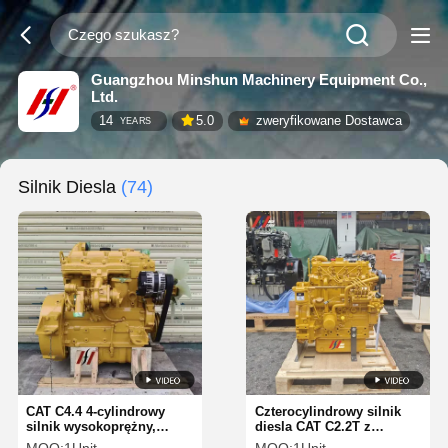
Guangzhou Minshun Machinery Equipment Co.,
Ltd.
14
5.0
zweryfikowane Dostawca
YEARS
Silnik Diesla
(74)
CAT C4.4 4-cylindrowy
Czterocylindrowy silnik
silnik wysokoprężny,
diesla CAT C2.2T z
silnik z bezpośrednim
turbodoładowaniem, 2,2L,