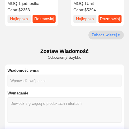
wysokoprężnego 44,7 kW
mocy znamionowej 99 kW
MOQ:
1 jednostka
MOQ:
1Unit
Do maszyn budowlanych
i prędkości obrotowej
Cena:
$2353
Cena:
$5294
2200 obr./min.
Najlepsza
Rozmawiaj
Najlepsza
Rozmawiaj
Wycieczka
Kontrola
Skontaktuj
Aktualności
Po Fabryce
Jakości
Się Z Nami
cena
teraz.
cena
teraz.
Zobacz więcej
Zostaw Wiadomość
Odpowiemy Szybko
Sprawy
Wiadomość e-mail
Silnik Perkinsa
Silnik Yanmar
Wymaganie
Silnik Kubota
Silnik Isuzu
Silnik CUMMINS