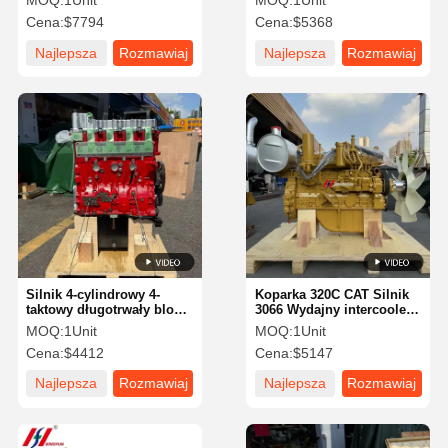
MOQ:
1Unit
MOQ:
1Unit
wtryskiem, nadający się
nadający się do maszyn
Cena:
$7794
Cena:
$5368
do maszyn budowlanych
budowlanych
Najlepsza
Rozmawiaj
Najlepsza
Rozmawiaj
cena
teraz.
cena
teraz.
Silnik 4-cylindrowy 4-
Koparka 320C CAT Silnik
taktowy długotrwały blok
3066 Wydajny intercooler
J05E 5.1L 2650 obrotów na
silnik Diesla CAT
MOQ:
1Unit
MOQ:
1Unit
minutę
Cena:
$4412
Cena:
$5147
Najlepsza
Rozmawiaj
Najlepsza
Rozmawiaj
cena
teraz.
cena
teraz.