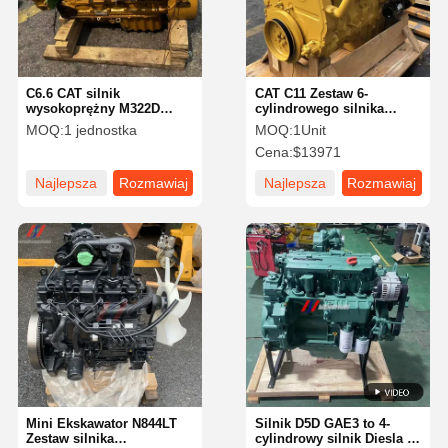
C6.6 CAT silnik
CAT C11 Zestaw 6-
wysokoprężny M322D
cylindrowego silnika
Ekskawator 6-cylindrowy
wysokoprężnego, 11,1L
MOQ:
1 jednostka
MOQ:
1Unit
silnik wysokoprężny turbo
Turbodoładowarka
Cena:
$13971
silnik do maszyn
Wymiana silnika
budowlanych
przemysłowego
Najlepsza
Rozmawiaj
Najlepsza
Rozmawiaj
cena
teraz.
cena
teraz.
Strona
Produkty
Pokaz VR
O Nas
Główna
Mini Ekskawator N844LT
Silnik D5D GAE3 to 4-
Zestaw silnika
cylindrowy silnik Diesla o