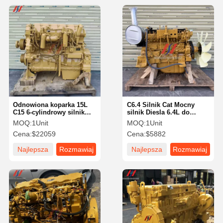
Odnowiona koparka 15L
C6.4 Silnik Cat Mocny
C15 6-cylindrowy silnik
silnik Diesla 6.4L do
wysokoprężny do maszyn
maszyn budowlanych
MOQ:
1Unit
MOQ:
1Unit
przemysłowych
Cena:
$22059
Cena:
$5882
Najlepsza
Rozmawiaj
Najlepsza
Rozmawiaj
cena
teraz.
cena
teraz.