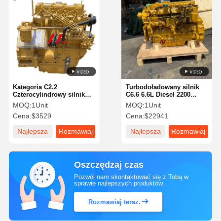
Kategoria C2.2
Turbodoładowany silnik
Czterocylindrowy silnik
C6.6 6.6L Diesel 2200
wysokoprężny
obr./min. 4-taktowy
MOQ:
1Unit
MOQ:
1Unit
turbodoładowany
Cena:
$3529
Cena:
$22941
Najlepsza
Rozmawiaj
Najlepsza
Rozmawiaj
cena
teraz.
cena
teraz.
Oszczędzaj czas
Pozwól nam skontaktować się z Tobą w
sprawie najlepszych produktów.
Rozmawiaj teraz.