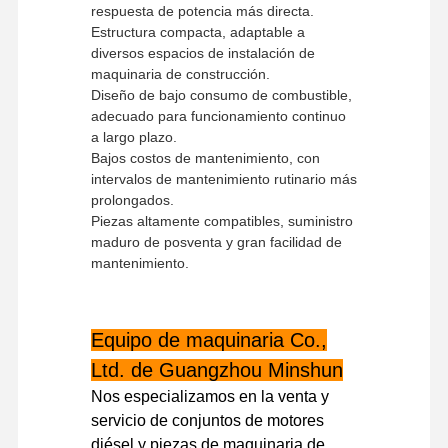
respuesta de potencia más directa.
Estructura compacta, adaptable a
diversos espacios de instalación de
Visita A La
Control De
Contáctenos
Noticias
maquinaria de construcción.
Fábrica
Calidad
Diseño de bajo consumo de combustible,
adecuado para funcionamiento continuo
a largo plazo.
Bajos costos de mantenimiento, con
intervalos de mantenimiento rutinario más
prolongados.
Casos
Piezas altamente compatibles, suministro
maduro de posventa y gran facilidad de
Perkins Engine
mantenimiento.
Motor Yanmar
Equipo de maquinaria Co.,
El motor Kubota
Ltd. de Guangzhou Minshun
El motor de Isuzu
Nos especializamos en la venta y
servicio de conjuntos de motores
Motor Cummins
diésel y piezas de maquinaria de