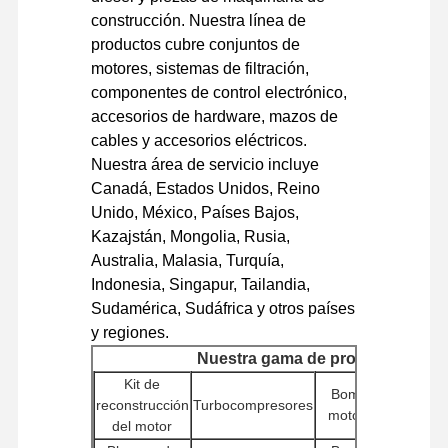
construcción. Nuestra línea de
motor diesel
productos cubre conjuntos de
Motor de MITSUBISHI
motores, sistemas de filtración,
componentes de control electrónico,
Motor excavador
accesorios de hardware, mazos de
cables y accesorios eléctricos.
equipo de la reconstrucción del motor
Nuestra área de servicio incluye
Canadá, Estados Unidos, Reino
Bomba de inyección
Unido, México, Países Bajos,
Asamblea del turbocompresor
Kazajstán, Mongolia, Rusia,
Australia, Malasia, Turquía,
Otras piezas del motor
Indonesia, Singapur, Tailandia,
Sudamérica, Sudáfrica y otros países
Sistema de control electrónico
y regiones.
Nuestra gama de productos
componentes eléctricos del motor
Kit de
Con
Bombas de
Sistema de combustible del motor
reconstrucción
Turbocompresores
d
motor diésel
del motor
Piezas hidráulicas de excavadora