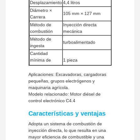
Desplazamiento
4,4 litros
Diámetro ×
105 mm × 127 mm
Carrera
Método de
Inyección directa
combustión
mecánica
Método de
turboalimentado
ingesta
Cantidad
mínima de
1 pieza
pedido
Métodos de
Aplicaciones: Excavadoras, cargadoras
Unión Occidental, T/T
pago
pequeñas, grupos electrógenos y
maquinaria agrícola.
Métodos de
UPS/DHL/EMS/TNT/FedEx
Modelo relacionado: Motor diésel de
envío
control electrónico C4.4
Características y ventajas
Inicio
Productos
Espectáculo
Sobre
Adopta un sistema de combustión de
De RV
Nosotros
inyección directa, lo que resulta en una
mayor eficiencia de combustible y una