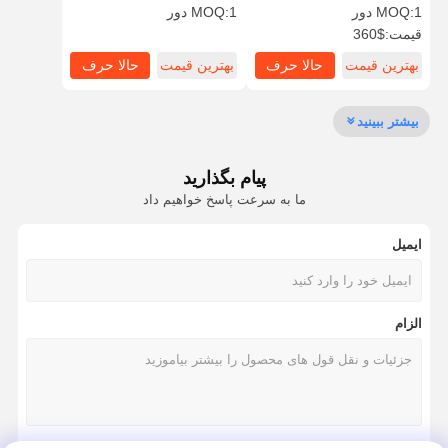
753834-0008 مقاوم به گرما
9315 آلیاژ آلومینیوم
1 دور
MOQ:
1 دور
MOQ:
قیمت:
$360
بهترین قیمت
حالا حرف
بهترین قیمت
حالا حرف
بازدید از
کنترل کیفیت
تماس با ما
اخبار
کارخانه
بزن
بزن
بیشتر ببینید
پیام بگذارید
ما به سرعت پاسخ خواهیم داد
پرونده ها
ایمیل
موتور پرکینز
موتور یانمار
الزام
موتور کوبوتا
موتور ايسوزو
موتور کامینز