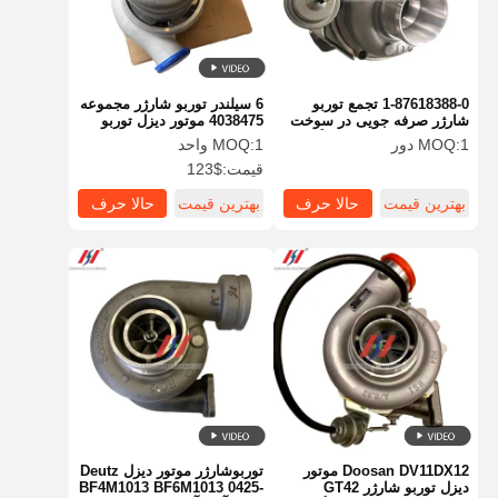
1-87618388-0 تجمع توربو
6 سیلندر توربو شارژر مجموعه
شارژر صرفه جویی در سوخت
4038475 موتور دیزل توربو
موتور ایسوزو توربو ماندگار
شارژر
1 دور
MOQ:
1 واحد
MOQ:
قیمت:
$123
بهترین قیمت
حالا حرف
بهترین قیمت
حالا حرف
بزن
بزن
خانه
محصولات
نمایش واقعیت
درباره ما
مجازی
Doosan DV11DX12 موتور
توربوشارژر موتور دیزل Deutz
دیزل توربو شارژر GT42
BF4M1013 BF6M1013 0425-