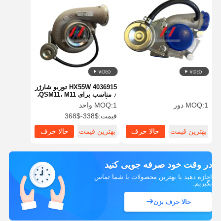
4036915 HX55W توربو شارژر
♪ مناسب برای QSM11، M11،
و دیگر موتورهای دیزل
1 دور
MOQ:
1 واحد
MOQ:
قیمت:
$338-$368
بهترین قیمت
حالا حرف
بهترین قیمت
حالا حرف
بزن
بزن
در وقت خود صرفه جویی کنید
اجازه دهید با بهترین محصولات با شما تماس
بگیریم.
حالا حرف بزن