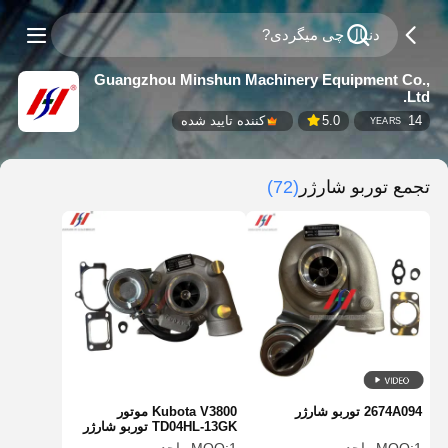
Guangzhou Minshun Machinery Equipment Co.,
Ltd.
14
5.0
کننده تایید شده
YEARS
تجمع توربو شارژر
(72)
2674A094 توربو شارژر
Kubota V3800 موتور
TD04HL-13GK توربو شارژر
49189-00940 مناسب برای