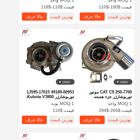
1 واحد
MOQ:
1 واحد
MOQ:
قطعات جایگزین موتور
قیمت:
$100-$110
قیمت:
$110-$118
بهترین قیمت
حالا حرف
بهترین قیمت
حالا حرف
بزن
بزن
250-7700 CAT C9 موتور
1J595-17015 49189-00953
توربوشارژر جزء هسته،
توربوشارژر Kubota V3800،
قطعات بیل مکانیکی
مناسب برای قطعات موتور
1 واحد
MOQ:
1 یونه
MOQ:
بیل مکانیکی
قیمت:
$265-$294
قیمت:
$110
بهترین قیمت
حالا حرف
بهترین قیمت
حالا حرف
بزن
بزن