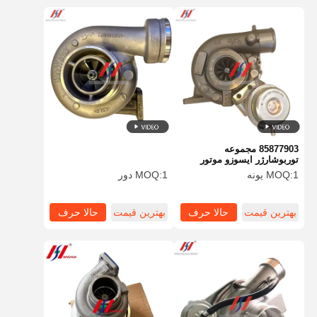
85877903 مجموعه
توربوشارژر ایسوزو موتور
دیزل 6HK1 توربوشارژر
1 یونه
MOQ:
1 دور
MOQ:
راندمان سوخت
بهترین قیمت
حالا حرف
بهترین قیمت
حالا حرف
بزن
بزن