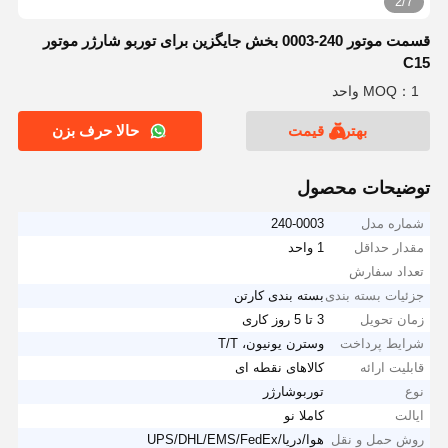
2/7
قسمت موتور 240-0003 بخش جایگزین برای توربو شارژر موتور
C15
MOQ：1 واحد
بهترین قیمت
حالا حرف بزن
توضیحات محصول
شماره مدل
240-0003
مقدار حداقل
1 واحد
تعداد سفارش
جزئیات بسته بندی
بسته بندی کارتن
زمان تحویل
3 تا 5 روز کاری
شرایط پرداخت
وسترن یونیون، T/T
قابلیت ارائه
کالاهای نقطه ای
نوع
توربوشارژر
ایالت
کاملا نو
روش حمل و نقل
هوا/دریا/UPS/DHL/EMS/FedEx