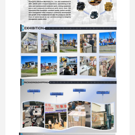
موتور دیزل
موتور میتسوبیشی
موتور بیل مکانیکی
کیت بازسازی موتور
پمپ تزریق
تجمع توربو شارژر
سایر قطعات موتور
سیستم کنترل الکترونیکی
اجزای الکتریکی موتور
سیستم سوخت موتور
قطعات هیدرولیک بیل مکانیکی