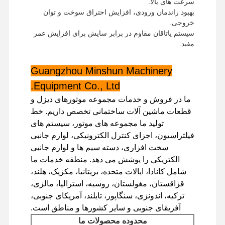
سرعت های بالا.
بهبود راندمان ورودی، افزایش احتراق سوخت و توان
خروجی.
سیستم یاتاقان مقاوم در برابر سایش برای افزایش عمر
مفید.
Guangzhou Minshun Machinery
Equipment Co., Ltd.
ما در فروش و خدمات مجموعه موتورهای دیزل و
قطعات ماشین آلات ساختمانی تخصص داریم. خط
تولید ما مجموعه های موتور، سیستم های
فیلتراسیون، اجزای کنترل الکترونیکی، لوازم جانبی
سخت افزاری، دسته سیم ها و لوازم جانبی
الکتریکی را پوشش می دهد. منطقه خدمات ما
شامل کانادا، ایالات متحده، بریتانیا، مکزیک، هلند،
قزاقستان، مغولستان، روسیه، استرالیا، مالزی،
خانه
محصولات
نمایش واقعیت
درباره ما
ترکیه، اندونزی، سنگاپور، تایلند، آمریکای جنوبی،
مجازی
آفریقای جنوبی و سایر کشورها و مناطق است.
محدوده محصولات ما