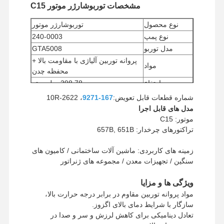
مشخصات توربوشارژر موتور C15
نوع محصول
توربوشارژر موتور
نوع پمپ
240-0003
مدل توربو
GTA5008
پروانه توربین آلیاژی با مقاومت بالا +
مواد
محفظه چدن
ارتفاع
398.78 میلی متر
طول
436.88 میلی متر
شماره قطعات قابل تعویض:
167-9271
، 10R-2622
حداقل مقدار
مدل های قابل اجرا
1 عدد
سفارش
موتور: C15
روش پرداخت
وسترن یونیون، T/T
تراکتورهای چرخدار: 657B, 651B
روش حمل و
UPS/DHL/EMS/TNT/FedEx
زمینه های کاربردی: ماشین آلات ساختمانی / کامیون های
نقل
سنگین / تجهیزات معدن / مجموعه های ژنراتور
ویژگی ها و مزایا
مواد پروانه توربین مقاوم در برابر درجه حرارت بالا،
سازگار با شرایط دمای بالای اگزوز.
تعادل دینامیکی برای کاهش لرزش و سر و صدا در