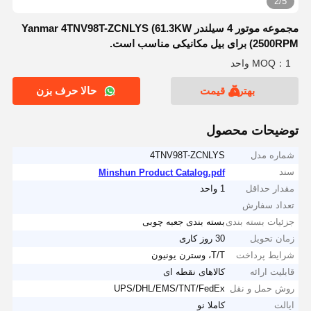
2/5
مجموعه موتور 4 سیلندر Yanmar 4TNV98T-ZCNLYS (61.3KW
2500RPM) برای بیل مکانیکی مناسب است.
MOQ：1 واحد
بهترین قیمت
حالا حرف بزن
توضیحات محصول
شماره مدل
4TNV98T-ZCNLYS
سند
Minshun Product Catalog.pdf
مقدار حداقل
1 واحد
تعداد سفارش
جزئیات بسته بندی
بسته بندی جعبه چوبی
زمان تحویل
30 روز کاری
شرایط پرداخت
T/T، وسترن یونیون
قابلیت ارائه
کالاهای نقطه ای
روش حمل و نقل
UPS/DHL/EMS/TNT/FedEx
ایالت
کاملا نو