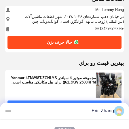
Mr. Tommy Rong
در خیابان دهم، شماره‌های ۱۰۲۶-۱۰۲۸، شهر قطعات ماشین‌آلات
(بین‌المللی) ژوجی، تیانهه، گوانگژو، استان گوانگ‌دونگ، چین
+8613427672003
حالا حرف بزن
بهترين قيمت رو براي
مجموعه موتور 4 سیلندر Yanmar 4TNV98T-ZCNLYS
(61.3KW 2500RPM) برای بیل مکانیکی مناسب است.
ادامه هید
Eric Zhang
محصولات توصیه شده