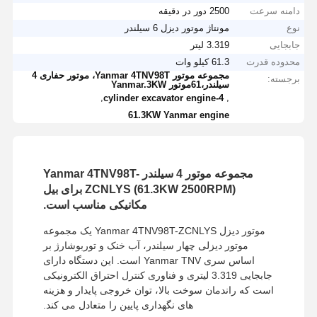
دامنه سرعت
2500 دور در دقیقه
نوع
مونتاژ موتور دیزل 6 سیلندر
جابجایی
3.319 لیتر
محدوده قدرت
61.3 کیلو وات
مجموعه موتور Yanmar 4TNV98T، موتور حفاری 4
برجسته:
سیلندر،61موتور Yanmar.3KW
,
,
4-cylinder excavator engine
61.3KW Yanmar engine
مجموعه موتور 4 سیلندر Yanmar 4TNV98T-
ZCNLYS (61.3KW 2500RPM) برای بیل
مکانیکی مناسب است.
موتور دیزل Yanmar 4TNV98T-ZCNLYS یک مجموعه
موتور دیزلی چهار سیلندر، آب خنک و توربوشارژ بر
اساس سری Yanmar TNV است. این دستگاه دارای
جابجایی 3.319 لیتری و فناوری کنترل احتراق الکترونیکی
است که راندمان سوخت بالا، توان خروجی پایدار و هزینه
های نگهداری پایین را متعادل می کند.