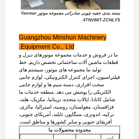
بسته بندی جعبه چوبی صادراتی مجموعه موتور Yanmar
4TNV98T-ZCNLYS
بازدید از
کنترل کیفیت
تماس با ما
اخبار
کارخانه
Guangzhou Minshun Machinery
Equipment Co., Ltd.
ما در فروش و خدمات مجموعه موتورهای دیزل و
قطعات ماشین آلات ساختمانی تخصص داریم. خط
پرونده ها
تولید ما مجموعه های موتور، سیستم های
فیلتراسیون، اجزای کنترل الکترونیکی، لوازم جانبی
موتور پرکینز
سخت افزاری، دسته سیم ها و لوازم جانبی
الکتریکی را پوشش می دهد. منطقه خدمات ما
موتور یانمار
شامل کانادا، ایالات متحده، بریتانیا، مکزیک، هلند،
قزاقستان، مغولستان، روسیه، استرالیا، مالزی،
موتور کوبوتا
ترکیه، اندونزی، سنگاپور، تایلند، آمریکای جنوبی،
موتور ايسوزو
آفریقای جنوبی و سایر کشورها و مناطق است.
محدوده محصولات ما
موتور کامینز
کیت