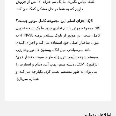
لطفاً تماس بگیرید. ما یک تیم حرفه ای پس از فروش
داریم که به شما در حل مشکل کمک می کند.
Q5: اجزای اصلی این مجموعه کامل موتور چیست؟
A5: مجموعه موتور با نام تجاری جدید ما یک نسخه تحویل
کامل است. این موتور از بلوک سیلندر برهنه 4TNV98 به
عنوان ساختار اصلی خود استفاده می کند و اجزای کلیدی
مانند سرسیلندر، میل لنگ، پیستون ها، توربوشارژر،
سیستم سوخت (پمپ تزریق/خطوط سوخت فشار قوی/
انژکتور)، ECM، دسته سیم، پمپ آب، دینام و استارت را
می توان به طور مستقیم نصب کرد، یکپارچه می کند. و
شماره سریال).
اطلاعات تماس