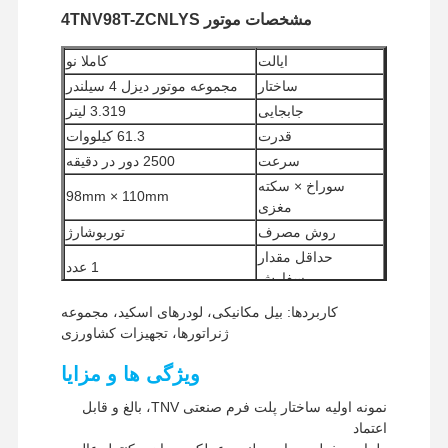
مشخصات موتور 4TNV98T-ZCNLYS
ایالت
کاملا نو
ساختار
مجموعه موتور دیزل 4 سیلندر
جابجایی
3.319 لیتر
قدرت
61.3 کیلووات
سرعت
2500 دور در دقیقه
سوراخ × سکته
98mm × 110mm
مغزی
روش مصرف
توربوشارژ
حداقل مقدار
1 عدد
سفارش
روش های پرداخت
وسترن یونیون، T/T
کاربردها: بیل مکانیکی، لودرهای اسکید، مجموعه
روش های حمل و
UPS / DHL / EMS / TNT /
ژنراتورها، تجهیزات کشاورزی
نقل
FedEx
ویژگی ها و مزایا
نمونه اولیه ساختار پلت فرم صنعتی TNV، بالغ و قابل
اعتماد