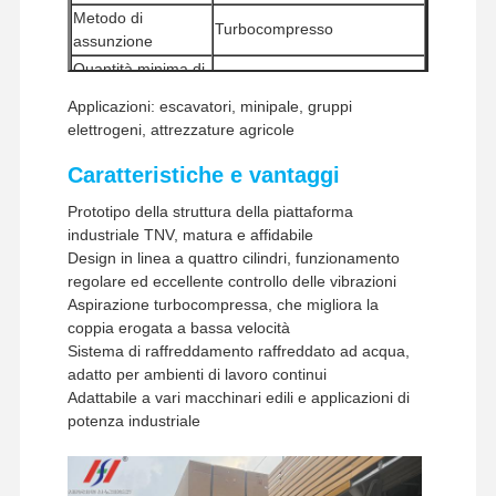
Metodo di
Turbocompresso
assunzione
Quantità minima di
1 pezzo
ordine
Applicazioni: escavatori, minipale, gruppi
Metodi di
elettrogeni, attrezzature agricole
Western Union, T/T
pagamento
Metodi di
Caratteristiche e vantaggi
UPS/DHL/EMS/TNT/FedEx
spedizione
Prototipo della struttura della piattaforma
industriale TNV, matura e affidabile
Design in linea a quattro cilindri, funzionamento
regolare ed eccellente controllo delle vibrazioni
Aspirazione turbocompressa, che migliora la
coppia erogata a bassa velocità
Sistema di raffreddamento raffreddato ad acqua,
adatto per ambienti di lavoro continui
Adattabile a vari macchinari edili e applicazioni di
potenza industriale
Casa.
Prodotti
Spettacolo
Chi Siamo
VR