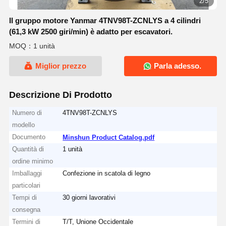
2/5
Il gruppo motore Yanmar 4TNV98T-ZCNLYS a 4 cilindri
(61,3 kW 2500 giri/min) è adatto per escavatori.
MOQ：1 unità
Miglior prezzo
Parla adesso.
Descrizione Di Prodotto
Numero di
4TNV98T-ZCNLYS
modello
Documento
Minshun Product Catalog.pdf
Quantità di
1 unità
ordine minimo
Imballaggi
Confezione in scatola di legno
particolari
Tempi di
30 giorni lavorativi
consegna
Termini di
T/T, Unione Occidentale