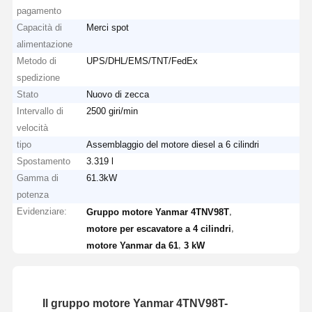
pagamento
Capacità di
Merci spot
alimentazione
Metodo di
UPS/DHL/EMS/TNT/FedEx
spedizione
Stato
Nuovo di zecca
Intervallo di
2500 giri/min
velocità
tipo
Assemblaggio del motore diesel a 6 cilindri
Spostamento
3.319 l
Gamma di
61.3kW
potenza
Evidenziare:
,
Gruppo motore Yanmar 4TNV98T
,
motore per escavatore a 4 cilindri
,
motore Yanmar da 61
3 kW
Il gruppo motore Yanmar 4TNV98T-