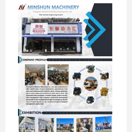
Motori di
accessori
idrauliche
Filtri
avviamento
per il
per
pezzi di ricambio per escavatori
motore
escavatori
Componenti
Gruppi
Componenti
Valvole
del telaio e
motore di
girevoli
distributrici
altri
traslazione
accessori