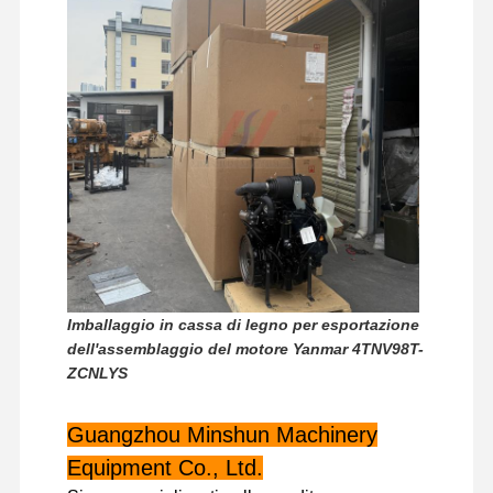
Visita Alla
Controllo
Contattaci
Notizie
Fabbrica
Della Qualità
Casi
Perkins Engine
Imballaggio in cassa di legno per esportazione
Motore Yanmar
dell'assemblaggio del motore Yanmar 4TNV98T-
ZCNLYS
Motore Kubota
Motore Isuzu
Guangzhou Minshun Machinery
Equipment Co., Ltd.
Motore Cummins