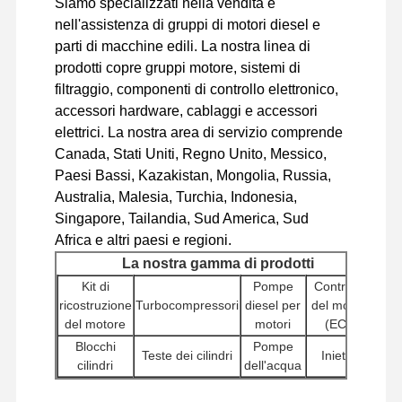
Siamo specializzati nella vendita e
motore diesel
nell'assistenza di gruppi di motori diesel e
parti di macchine edili. La nostra linea di
Motore di MITSUBISHI
prodotti copre gruppi motore, sistemi di
filtraggio, componenti di controllo elettronico,
Motore di escavatore
accessori hardware, cablaggi e accessori
elettrici. La nostra area di servizio comprende
corredo della ricostruzione del motore
Canada, Stati Uniti, Regno Unito, Messico,
Pompa di iniezione
Paesi Bassi, Kazakistan, Mongolia, Russia,
Australia, Malesia, Turchia, Indonesia,
Assemblea della sovralimentazione
Singapore, Tailandia, Sud America, Sud
Africa e altri paesi e regioni.
Altre parti del motore
La nostra gamma di prodotti
Sistema di controllo elettronico
Kit di
Pompe
Controller
ricostruzione
Turbocompressori
diesel per
del motore
componenti elettrici del motore
del motore
motori
(ECU)
Blocchi
Pompe
Teste dei cilindri
Iniettori
Sistema del carburante del motore
cilindri
dell'acqua
Altri
Pompe
Parti idrauliche dell'escavatore