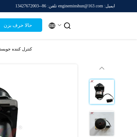
ایمیل: engineminshun@163.com
تلفن: 86--13427672003


حالا حرف بزن
کنترل کننده جویستیک 520-1347 برای موتورهای 390F 336F 352F 374F 336E 349F 352F