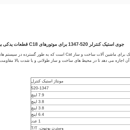
جوی استیک کنترلر 520-1347 برای موتورهای C18 قطعات یدکی بیل مکانیکی 390F 336F 352F 374F 336E 349F 352F
مجموعه جوی استیک 520-1347 یک جزء کنترل هیدرولیک برای ماشین آلات 
اجازه می دهد تا در محیط های ساخت و ساز طولانی و با شدت بالا مقاومت کند
مونتاژ استیک کنترل
520-1347
7.9 اینچ
3.8 اینچ
3.8 اینچ
6.4 اینچ
1 عدد
وسترن یونیون، T/T