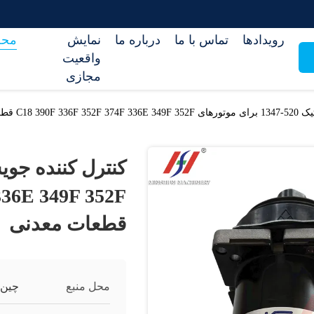
رویدادها
تماس با ما
درباره ما
نمایش
محص
واقعیت
مجازی
C18  قطعات معدنی
336E 349F 352F
قطعات معدنی
محل منبع
چین