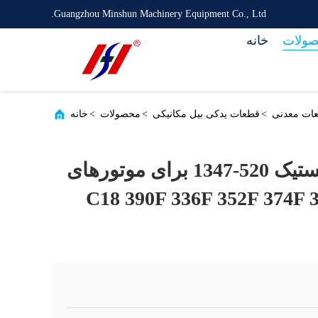
Guangzhou Minshun Machinery Equipment Co., Ltd.
ولات
خانه
>
قطعات یدکی بیل مکانیکی
>
محصولات
>
خانه
کنترل کننده جویستیک 520-1347 برای موتورهای
C18 390F 336F 352F 374F 