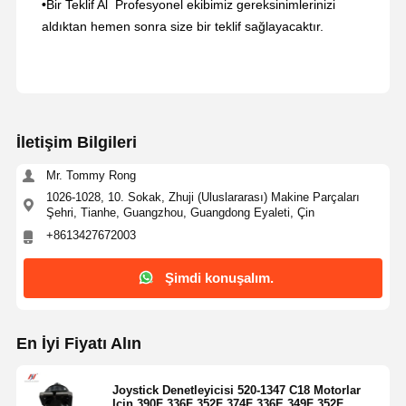
•
Bir Teklif Al ️ Profesyonel ekibimiz gereksinimlerinizi
aldıktan hemen sonra size bir teklif sağlayacaktır.
İletişim Bilgileri
Mr. Tommy Rong
1026-1028, 10. Sokak, Zhuji (Uluslararası) Makine Parçaları
Şehri, Tianhe, Guangzhou, Guangdong Eyaleti, Çin
+8613427672003
Şimdi konuşalım.
En İyi Fiyatı Alın
Joystick Denetleyicisi 520-1347 C18 Motorlar
Için 390F 336F 352F 374F 336E 349F 352F