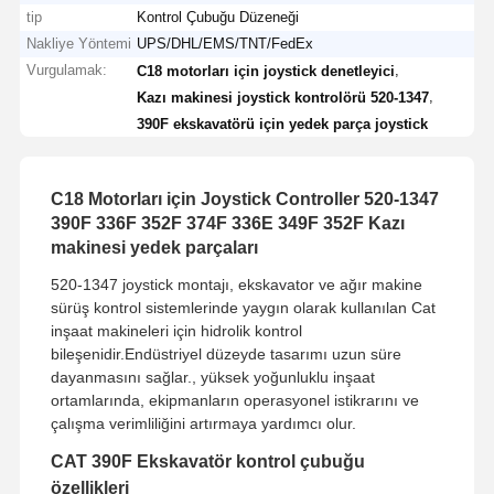
tip
Kontrol Çubuğu Düzeneği
Nakliye Yöntemi
UPS/DHL/EMS/TNT/FedEx
Vurgulamak:
,
C18 motorları için joystick denetleyici
,
Kazı makinesi joystick kontrolörü 520-1347
390F ekskavatörü için yedek parça joystick
C18 Motorları için Joystick Controller 520-1347
390F 336F 352F 374F 336E 349F 352F Kazı
makinesi yedek parçaları
520-1347 joystick montajı, ekskavator ve ağır makine
sürüş kontrol sistemlerinde yaygın olarak kullanılan Cat
inşaat makineleri için hidrolik kontrol
bileşenidir.Endüstriyel düzeyde tasarımı uzun süre
dayanmasını sağlar., yüksek yoğunluklu inşaat
ortamlarında, ekipmanların operasyonel istikrarını ve
çalışma verimliliğini artırmaya yardımcı olur.
CAT 390F Ekskavatör kontrol çubuğu
özellikleri