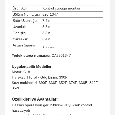
Ürün Adı
Kontrol çubuğu montajı
Bölüm Numarası
520-1347
Satır Uzunluğu
7.9in
Uzunluk
3.8in
Genişliği
3.8in
Yükseklik
6.4in
Asgari Sipariş
1 parça
miktarı
Yedek parça numarası:
CA5201347
Ödeme Yolu
Western Union, T/T
Nakliye yöntemi
UPS/DHL/EMS/TNT/FedEx
Uygulanabilir Modeller
Motor: C18
Hareketli Hidrolik Güç Birimi: 390F
Kazı makineleri: 390F, 336F, 352F, 374F, 336E, 349F,
352F
Özellikleri ve Avantajları
Hassas operasyon geri bildirimi ve yüksek kontrol
hassasiyeti