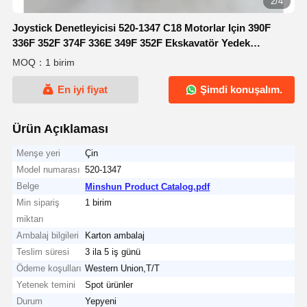
2/4
Joystick Denetleyicisi 520-1347 C18 Motorlar Için 390F
336F 352F 374F 336E 349F 352F Ekskavatör Yedek
Parçaları
MOQ：1 birim
En iyi fiyat
Şimdi konuşalım.
Ürün Açıklaması
Menşe yeri
Çin
Model numarası
520-1347
Belge
Minshun Product Catalog.pdf
Min sipariş
1 birim
miktarı
Ambalaj bilgileri
Karton ambalaj
Teslim süresi
3 ila 5 iş günü
Ödeme koşulları
Western Union,T/T
Yetenek temini
Spot ürünler
Durum
Yepyeni