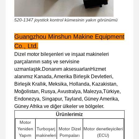
Fabrika Turu
Kalite Kontrol
Bizimle
Haberler
520-1347 joystick kontrol kümesinin yakın görünümü
İletişim
Guangzhou Minshun Makine Equipment
Co., Ltd.
Dizel motor bileşenleri ve inşaat makineleri
Davalar
parçalarının satış ve servisine
uzmanlaştık.Donanım aksesuarlarıHizmet
alanımız Kanada, Amerika Birleşik Devletleri,
Perkins Motoru
Birleşik Krallık, Meksika, Hollanda, Kazakistan,
Yanmar Motoru
Moğolistan, Rusya, Avustralya, Malezya,Türkiye,
Endonezya, Singapur, Tayland, Güney Amerika,
kubota motor
Güney Afrika ve diğer ülkeler ve bölgeler.
Ürünlerimiz
Isuzu Motoru
Motor
Cummins Motoru
Yeniden
Turboşarj
Motor Dizel
Motor denetleyicileri
Yapım
makineleri
Pompaları
(ECU)