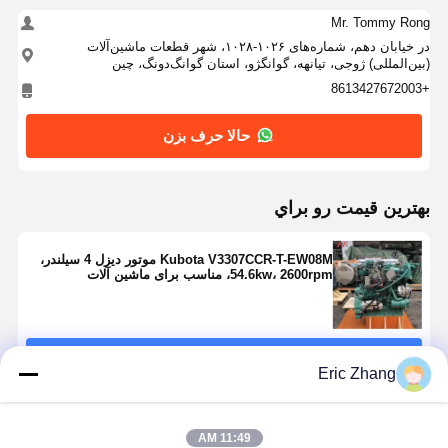
Mr. Tommy Rong
در خیابان دهم، شماره‌های ۱۰۲۶-۱۰۲۸، شهر قطعات ماشین‌آلات
(بین‌المللی) ژوجی، تیانهه، گوانگژو، استان گوانگ‌دونگ، چین
+8613427672003
حالا حرف بزن
بهترين قيمت رو براي
Kubota V3307CCR-T-EW08M موتور دیزل 4 سیلندر،
54.6kw، 2600rpm، مناسب برای ماشین آلات
کشاورزی
ادامه هید
Eric Zhang
محصولات توصیه شده
11:49 AM