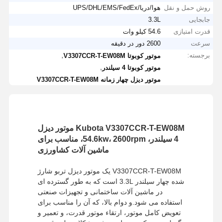
روش حمل و نقل
هوا/دریا/UPS/DHL/EMS/FedEx
جابجایی
3.3L
قدرت امتیازی
54.6 کیلو وات
سرعت
2600 دور در دقیقه
برجسته:
,
موتور کوبوتا V3307CCR-T-EW08M
,
موتور کوبوتا 4 سیلندر
موتور دیزل چهار زمانه V3307CCR-T-EW08M
Kubota V3307CCR-T-EW08M موتور دیزل
4 سیلندر، 54.6kw، 2600rpm، مناسب برای
ماشین آلات کشاورزی
V3307CCR-T-EW08M یک موتور دیزل تربو شارژ
شده چهار سیلندر 3.3L است که به طور گسترده ای
در ماشین آلات ساختمانی و تجهیزات صنعتی
استفاده می شود.و دوام بالا، که آن را مناسب برای
تعویض کامل موتور، ارتقاء موتور قدرت، و تعمیر و