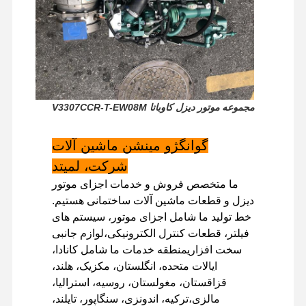
بازدید از
کنترل کیفیت
تماس با ما
اخبار
کارخانه
مجموعه موتور دیزل کاوباتا V3307CCR-T-EW08M
پرونده ها
گوانگژو مینشن ماشین آلات
شرکت، لمیتد
موتور پرکینز
ما متخصص فروش و خدمات اجزای موتور
دیزل و قطعات ماشین آلات ساختمانی هستیم.
موتور یانمار
خط تولید ما شامل اجزای موتور، سیستم های
فیلتر، قطعات کنترل الکترونیکی،لوازم جانبی
موتور کوبوتا
سخت افزاریمنطقه خدمات ما شامل کانادا،
موتور ايسوزو
ایالات متحده، انگلستان، مکزیک، هلند،
قزاقستان، مغولستان، روسیه، استرالیا،
موتور کامینز
مالزی،ترکیه، اندونزی، سنگاپور، تایلند،