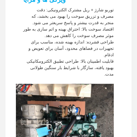
روش های حمل و
UPS / DHL / EMS / TNT /
نقل
FedEx
توربو شارژ + ریل مشترک الکترونیکی: دقت
مصرف و تزریق سوخت را بهبود می بخشد، که
منجر به قدرت بیشتر و پاسخ سریعتر می شود.
اقتصاد سوخت بالا: احتراق بهینه و اتم سازی به طور
موثر مصرف سوخت را کاهش می دهد.
طراحی فشرده: اندازه بهینه شده، مناسب برای
تجهیزات در فضاهای محدود، آسان برای تعویض و
ادغام.
قابلیت اطمینان بالا: طراحی تطبیق الکترومکانیکی
بهبود یافته، سازگار با شرایط بار سنگین طولانی
مدت.
خانه
محصولات
نمایش واقعیت
درباره ما
مجازی