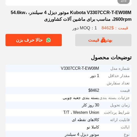
2/5
Kubota V3307CCR-T-EW08M موتور دیزل 4 سیلندر، 54.6kw،
2600rpm، مناسب برای ماشین آلات کشاورزی
قیمت：$8462
MOQ：1 دور
بهترین قیمت
حالا حرف بزن
توضیحات محصول
شماره مدل
V3307CCR-T-EW08M
مقدار حداقل
1 دور
تعداد سفارش
قیمت
$8462
جزئیات بسته بندی
بسته بندی جعبه چوبی
زمان تحویل
30 روز کار
شرایط پرداخت
T/T ، Western Union
قابلیت ارائه
کالاهای نقطه ای
ایالت
کاملا نو
نوع
موتور دیزل 4 سیلندر