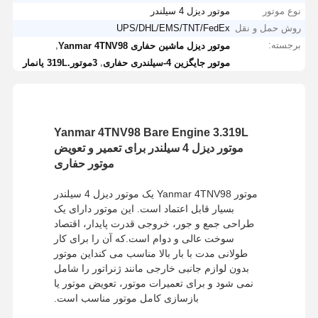
نوع موتور
موتور دیزل 4 سیلندر
روش حمل و نقل
UPS/DHL/EMS/TNT/FedEx
برجسته:
,
موتور دیزل ماشین حفاری Yanmar 4TNV98
,
موتور جایگزین 4-سیلندری حفاری
3موتور.319L یانمار
Yanmar 4TNV98 Bare Engine 3.319L
موتور دیزل 4 سیلندر برای تعمیر و تعویض
موتور حفاری
موتور Yanmar 4TNV98 یک موتور دیزل 4 سیلندر
بسیار قابل اعتماد است. این موتور دارای یک
طراحی جمع و جور، خروجی قدرت پایدار، اقتصاد
سوخت عالی و دوام است.که آن را برای کار
طولانی مدت با بار بالا مناسب می کنداین موتور
بدون لوازم جانبی خارجی مانند ژنراتور را شامل
نمی شود و برای تعمیرات موتور، تعویض موتور یا
بازسازی کامل موتور مناسب است.