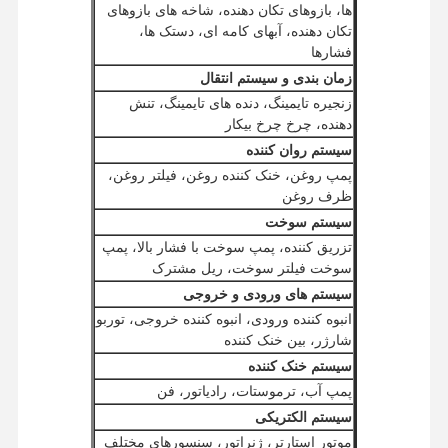
ها، بازوهای تکان دهنده، شاخه های بازوهای
تکان دهنده، آبهای کامه ای، دستک ها،
فشارها
زمان بندی و سیستم انتقال
زنجیره تایمینگ، دنده های تایمینگ، تنش
دهنده، چرخ چرخ بیکار
سیستم روان کننده
پمپ روغن، خنک کننده روغن، فیلتر روغن،
ظرف روغن
سیستم سوخت
تزریق کننده، پمپ سوخت با فشار بالا، پمپ
سوخت فیلتر سوخت، ریل مشترک
سیستم های ورودی و خروجی
انبوه کننده ورودی، انبوه کننده خروجی، توربو
شارژر، بین خنک کننده
سیستم خنک کننده
پمپ آب، ترموستات، رادیاتور، فن
سیستم الکتریکی
موتور استارتر، ژنراتور، سنسورهای مختلف