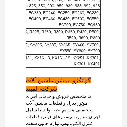
، 730, 750, 800، 825, 850, 900، 950, 980, 988, 992, 996
موتور دیزل
 EC220, EC225, EC230, EC240, EC250, EC260, EC280,
موتور میتسوبیشی
 EC360, EC380, EC400, EC460, EC480, EC500, EC550,
EC700, EC750, EC950
موتور بیل مکانیکی
00, R210, R220, R225, R260, R300, R360, R420, R500,
R520, R600, R800
کیت بازسازی موتور
, SY235, SY265, SY305, SY335, SY365, SY400, SY500,
SY550, SY600, SY700
پمپ تزریق
21, KX161, KX181, KX161-3, KX161-3S, KX251, KX301,
KX361, KX401
تجمع توربو شارژر
سایر قطعات موتور
گوانگژو مینشن ماشین آلات
شرکت، لمیتد
سیستم کنترل الکترونیکی
ما متخصص فروش و خدمات اجزای
اجزای الکتریکی موتور
موتور دیزل و قطعات ماشین آلات
ساختمانی هستیم. خط تولید ما شامل
سیستم سوخت موتور
اجزای موتور، سیستم های فیلتر، قطعات
کنترل الکترونیکی،لوازم جانبی سخت
قطعات هیدرولیک بیل مکانیکی