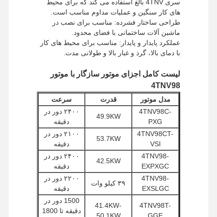
سری 4TNV بالغ استفاده می کند که برای محیط
روش های پرداخت
وسترن یونیون، T/T
های کار سنگین و عملیات مداوم مناسب است.
روش های حمل و
UPS / DHL / EMS / TNT /
طراحی ساختار فشرده: مناسب برای نصب در
نقل
FedEx
ماشین آلات ساختمانی با فضای محدود.
عملکرد پایدار و پایدار: مناسب برای محیط های کار
با دمای بالا، گرد و غبار بالا و طولانی مدت.
لیست کامل اجزای موتور سازگار با موتور
4TNV98
مدل موتور
قدرت
سرعت
4TNV98C-
۲۴۰۰ دور در
49.9KW
PXG
دقیقه
4TNV98CT-
۲۱۰۰ دور در
53.7KW
VSI
دقیقه
4TNV98-
۲۴۰۰ دور در
42.5KW
EXPXGC
دقیقه
4TNV98-
۲۲۰۰ دور در
۳۹ کیلو وات
خانه
محصولات
نمایش واقعیت
درباره ما
EXSLGC
دقیقه
مجازی
1500 دور در
41.4KW-
4TNV98T-
دقیقه تا 1800
50.1KW
GGE