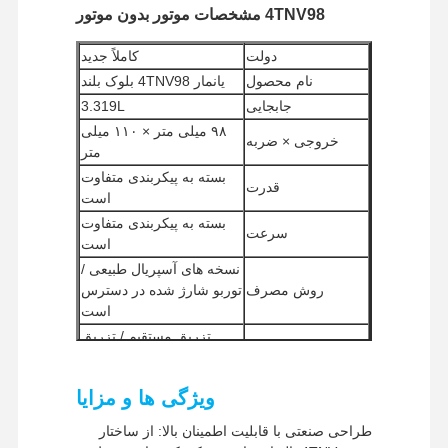
4TNV98 مشخصات موتور بدون موتور
دولت
کاملاً جديد
نام محصول
یانمار 4TNV98 بلوک بلند
جابجایی
3.319L
۹۸ میلی متر × ۱۱۰ میلی
خروجی × ضربه
متر
بسته به پیکربندی متفاوت
قدرت
است
بسته به پیکربندی متفاوت
سرعت
است
نسخه های آسپریال طبیعی /
روش مصرف
توربو شارژ شده در دسترس
است
تزریق مستقیم / تزریق
سیستم احتراق
الکترونیکی
روش خنک کننده
با آب خنک
ویژگی ها و مزایا
حداقل مقدار
یک قطعه
سفارش
طراحی صنعتی با قابلیت اطمینان بالا: از ساختار