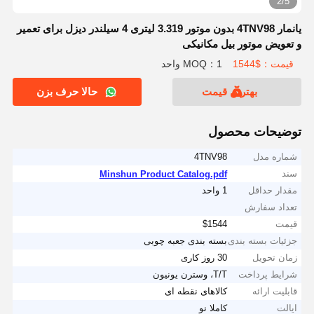
2/5
یانمار 4TNV98 بدون موتور 3.319 لیتری 4 سیلندر دیزل برای تعمیر
و تعویض موتور بیل مکانیکی
قیمت：$1544
MOQ：1 واحد
بهترین قیمت
حالا حرف بزن
توضیحات محصول
شماره مدل
4TNV98
سند
Minshun Product Catalog.pdf
مقدار حداقل
1 واحد
تعداد سفارش
قیمت
$1544
جزئیات بسته بندی
بسته بندی جعبه چوبی
زمان تحویل
30 روز کاری
شرایط پرداخت
T/T، وسترن یونیون
قابلیت ارائه
کالاهای نقطه ای
ایالت
کاملا نو