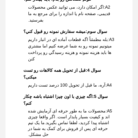
A2:
اگر امکان دارد، می توانید عکس محصولات
قدیمی، صفحه نام یا اندازه را برای مرجع به ما
بفرستید.
سوال سوم:
ميشه سفارش نمونه رو قبول کني؟
A3:
بله مطمئناً اگه قطعات آماده اي در انبار داريم
ميتونيم نمونه رو به شما عرضه کنيم اما مشتري
ها بايد هزینه نمونه و هزینه رسيدگي رو پرداخت
کنن
سوال 4:
قبل از تحویل همه کالاهات رو تست
میکنی؟
A4:
آره، ما قبل از تحویل 100 درصد تست داريم
سوال 5:
اگه چيزي با اون چيزا اشتباه باشه چکار
کنم؟
A5:
محصولات ما به طور حرفه ای آزمایش شده
اند و کیفیت بسیار پایدار است. اگر واقعا چیزی
اشتباه پیدا کردید، لطفا تماس بگیرید.ما یک تیم
حرفه ای پس از فروش برای کمک به شما در
حل مشکل.