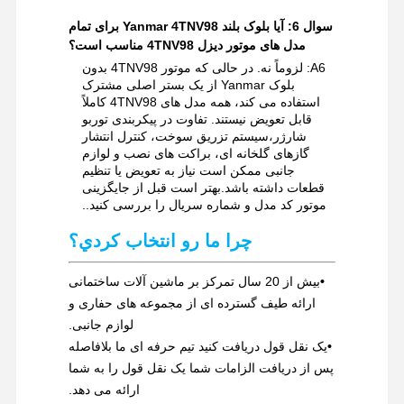
سوال 6: آیا بلوک بلند Yanmar 4TNV98 برای تمام
مدل های موتور دیزل 4TNV98 مناسب است؟
A6: لزوماً نه. در حالی که موتور 4TNV98 بدون
بلوک Yanmar از یک بستر اصلی مشترک
استفاده می کند، همه مدل های 4TNV98 کاملاً
قابل تعویض نیستند. تفاوت در پیکربندی توربو
شارژر،سیستم تزریق سوخت، کنترل انتشار
گازهای گلخانه ای، براکت های نصب و لوازم
جانبی ممکن است نیاز به تعویض یا تنظیم
قطعات داشته باشد.بهتر است قبل از جایگزینی
موتور کد مدل و شماره سریال را بررسی کنید..
چرا ما رو انتخاب کردي؟
•
بیش از 20 سال تمرکز بر ماشین آلات ساختمانی
ارائه طیف گسترده ای از مجموعه های حفاری و
لوازم جانبی.
•
یک نقل قول دریافت کنید تیم حرفه ای ما بلافاصله
پس از دریافت الزامات شما یک نقل قول را به شما
ارائه می دهد.