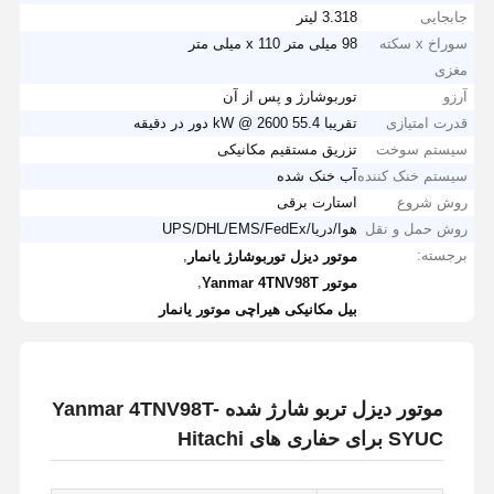
جابجایی
3.318 لیتر
سوراخ x سکته
98 میلی متر x 110 میلی متر
مغزی
آرزو
توربوشارژ و پس از آن
قدرت امتیازی
تقریبا 55.4 kW @ 2600 دور در دقیقه
سیستم سوخت
تزریق مستقیم مکانیکی
سیستم خنک کننده
آب خنک شده
روش شروع
استارت برقی
روش حمل و نقل
هوا/دریا/UPS/DHL/EMS/FedEx
برجسته:
,
موتور دیزل توربوشارژ یانمار
,
موتور Yanmar 4TNV98T
بیل مکانیکی هیراچی موتور یانمار
موتور دیزل تربو شارژ شده Yanmar 4TNV98T-
SYUC برای حفاری های Hitachi