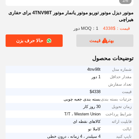
2/6
موتور دیزل موتور توربو موتور یانمار موتور 4TNV98T برای حفاری
هیراچی
قیمت：$4338
MOQ：1 دور
بهترین قیمت
حالا حرف بزن
توضیحات محصول
شماره مدل
4tnv98t
مقدار حداقل
1 دور
تعداد سفارش
قیمت
$4338
جزئیات بسته بندی
بسته بندی جعبه چوبی
زمان تحویل
30 روز کار
شرایط پرداخت
T/T ، Western Union
قابلیت ارائه
کالاهای نقطه ای
ایالت
کاملا نو
تایپ کنید
4 سیلندر ، 4 زمانه ، درون خطی