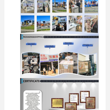
موتور دیزل
موتور میتسوبیشی
موتور بیل مکانیکی
کیت بازسازی موتور
پمپ تزریق
تجمع توربو شارژر
سایر قطعات موتور
سیستم کنترل الکترونیکی
اجزای الکتریکی موتور
سیستم سوخت موتور
قطعات هیدرولیک بیل مکانیکی