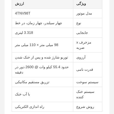
ویژگی
ارزش
مدل موتور
4TNV98T
نوع
چهار سیلندر، چهار زمان، در خط
جابجایی
3.318 لیتری
مزخرف x
98 میلی متر × 110 میلی متر
ضربه
آرزوی
توربو شارژ شده و پس از خنک شدن
حدود 55.4 کیلو وات @ 2600 دور در
قدرت نامی
دقیقه
سیستم سوخت
تزریق مستقیم مکانیکی
سیستم خنک
با آب خنک
کننده
روش شروع
راه اندازی الکتریکی