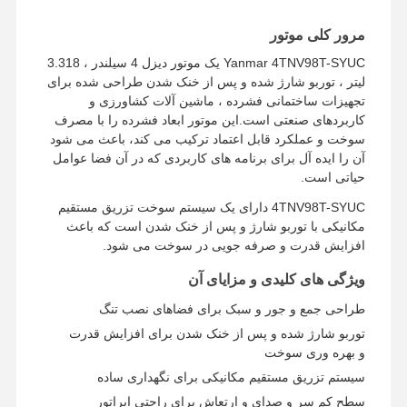
مرور کلی موتور
Yanmar 4TNV98T-SYUC یک موتور دیزل 4 سیلندر ، 3.318
لیتر ، توربو شارژ شده و پس از خنک شدن طراحی شده برای
تجهیزات ساختمانی فشرده ، ماشین آلات کشاورزی و
کاربردهای صنعتی است.این موتور ابعاد فشرده را با مصرف
سوخت و عملکرد قابل اعتماد ترکیب می کند، باعث می شود
آن را ایده آل برای برنامه های کاربردی که در آن فضا عوامل
حیاتی است.
4TNV98T-SYUC دارای یک سیستم سوخت تزریق مستقیم
مکانیکی با توربو شارژ و پس از خنک شدن است که باعث
افزایش قدرت و صرفه جویی در سوخت می شود.
ویژگی های کلیدی و مزایای آن
طراحی جمع و جور و سبک برای فضاهای نصب تنگ
توربو شارژ شده و پس از خنک شدن برای افزایش قدرت
و بهره وری سوخت
خانه
محصولات
نمایش واقعیت
درباره ما
مجازی
سیستم تزریق مستقیم مکانیکی برای نگهداری ساده
سطح کم سر و صدای و ارتعاش برای راحتی اپراتور