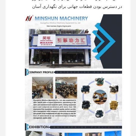
در دسترس بودن قطعات جهانی برای نگهداری آسان
بازدید از
کنترل کیفیت
تماس با ما
اخبار
کارخانه
پرونده ها
موتور پرکینز
موتور یانمار
موتور کوبوتا
موتور ايسوزو
موتور کامینز