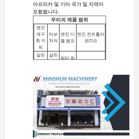
아프리카 및 기타 국가 및 지역이
포함됩니다.
우리의 제품 범위
공장 투어
품질 관리
저희와 연락
뉴스
엔진
재구
터보
엔진 디
엔진 컨트롤러
축 키
차저
젤 펌프
(ECU)
트
실린
실린
워터 펌
사건
더 블
더 헤
인젝터
프
록
드
스타
기타 엔
굴착기 유압
퍼킨스 엔진
터 모
필터
진 액세
펌프
터
서리
얀마 엔진
분배
여행용
섀시 구성 요
회전
기 밸
모터 어
소 및 기타 액
쿠보타 엔진
부품
브
셈블리
세서리
이수즈 엔진
커민스 엔진