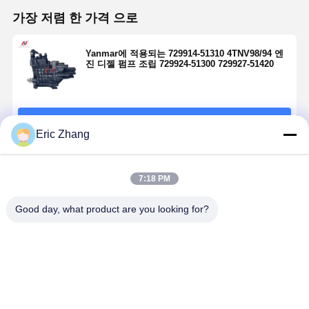
가장 저렴 한 가격 으로
Yanmar에 적용되는 729914-51310 4TNV98/94 엔
진 디젤 펌프 조립 729924-51300 729927-51420
계속하다
Eric Zhang
추천된 제품
7:18 PM
Good day, what product are you looking for?
729932-51400
Yanmar 디젤
Yanmar
Yanmar
Yanmar
주입 펌프
4TNV84 디젤
4TNE94 디
4TNV98 엔진용
729921-51360
엔진 연료 펌프
주사 펌프
연료 분사 펌프
는 4TNV98 전
729649-51320
129910-510