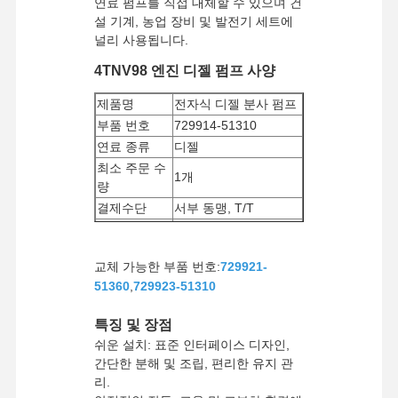
연료 펌프를 직접 대체할 수 있으며 건
설 기계, 농업 장비 및 발전기 세트에
널리 사용됩니다.
4TNV98 엔진 디젤 펌프 사양
제품명
전자식 디젤 분사 펌프
부품 번호
729914-51310
연료 종류
디젤
최소 주문 수
1개
량
결제수단
서부 동맹, T/T
UPS/DHL/EMS/TNT/
배송 방법
페덱스
교체 가능한 부품 번호:
729921-
51360
,
729923-51310
특징 및 장점
쉬운 설치: 표준 인터페이스 디자인,
간단한 분해 및 조립, 편리한 유지 관
리.