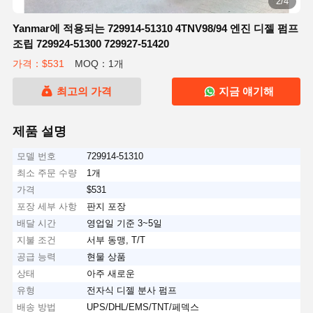
2/4
Yanmar에 적용되는 729914-51310 4TNV98/94 엔진 디젤 펌프
조립 729924-51300 729927-51420
가격：$531
MOQ：1개
최고의 가격
지금 얘기해
제품 설명
모델 번호
729914-51310
최소 주문 수량
1개
가격
$531
포장 세부 사항
판지 포장
배달 시간
영업일 기준 3~5일
지불 조건
서부 동맹, T/T
공급 능력
현물 상품
상태
아주 새로운
유형
전자식 디젤 분사 펌프
배송 방법
UPS/DHL/EMS/TNT/페덱스