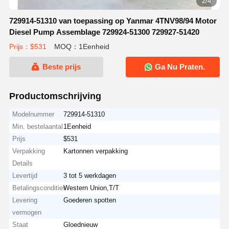
2/4
729914-51310 van toepassing op Yanmar 4TNV98/94 Motor
Diesel Pump Assemblage 729924-51300 729927-51420
Prijs：$531
MOQ：1Eenheid
Beste prijs
Ga Nu Praten.
Productomschrijving
Modelnummer
729914-51310
Min. bestelaantal
1Eenheid
Prijs
$531
Verpakking
Kartonnen verpakking
Details
Levertijd
3 tot 5 werkdagen
Betalingscondities
Western Union,T/T
Levering
Goederen spotten
vermogen
Staat
Gloednieuw