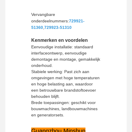
Betaalmethode
Western Union, T/T
Verzendmethode
UPS/DHL/EMS/TNT/FedEx
Vervangbare
onderdeelnummers:
729921-
51360
,
729923-51310
Kenmerken en voordelen
Eenvoudige installatie: standaard
interfaceontwerp, eenvoudige
demontage en montage, gemakkelijk
onderhoud.
Stabiele werking: Past zich aan
omgevingen met hoge temperaturen
en hoge belasting aan, waardoor
een betrouwbare brandstoftoevoer
behouden blijft.
Brede toepassingen: geschikt voor
bouwmachines, landbouwmachines
Thuis
Producten
VR -show
Over Ons
en generatorsets.
Guangzhou Minshun