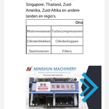
Singapore, Thailand, Zuid-
dieselmotor
Amerika, Zuid-Afrika en andere
MITSUBISHI-Motor
landen en regio's.
Ons assortiment
Graafmotor
Motorrevisieset
Turbocompressoren
Motordieselp
de uitrusting van de motorverbouwing
Cilinderblokken
Cilinderkoppen
Waterpomp
Injectiepomp
Andere
Startmotoren
Filters
motoraccesso
Turbocompressorassemblage
Draaibare
Verdeelkleppen
Reismotorasse
Overige motoronderdelen
componenten
Elektronisch Controlesysteem
elektrische onderdelen van motoren
Motorbrandstofsysteem
Graafmachine hydraulische onderdelen