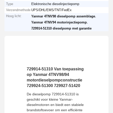
Type
Elektronische dieselinjectiepomp
Verzendmethode
UPS/DHL/EMS/TNT/FedEx
Hoog licht:
,
Yanmar 4TNV98 dieselpomp assemblage
,
Yanmar 4TNV94 motorinjectiepomp
729914-51310 dieselpomp met garantie
729914-51310 Van toepassing
op Yanmar 4TNV98/94
motordieselpompconstructie
729924-51300 729927-51420
De dieselpomp 729914-51310 is
geschikt voor kleine Yanmar-
dieselmotoren en biedt een stabiele
brandstoftoevoer om een ​​efficiënte