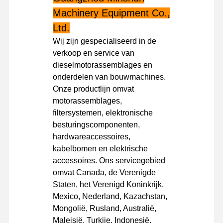
Machinery Equipment Co.,
Ltd.
Fabriekstour
Kwaliteitscont
Neem
Nieuws
Role
Contact Met
Wij zijn gespecialiseerd in de
Ons Op
verkoop en service van
dieselmotorassemblages en
onderdelen van bouwmachines.
Onze productlijn omvat
motorassemblages,
Gevallen
filtersystemen, elektronische
besturingscomponenten,
Perkins Engine
hardwareaccessoires,
kabelbomen en elektrische
Yanmar Motor
accessoires. Ons servicegebied
omvat Canada, de Verenigde
Kubota-motor
Staten, het Verenigd Koninkrijk,
Motor van de Isuzu
Mexico, Nederland, Kazachstan,
Mongolië, Rusland, Australië,
Cummins -motor
Maleisië, Turkije, Indonesië,