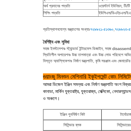
অর্থ প্রদানের পদ্ধতি
ওয়েস্টার্ন ইউনিয়ন, টি/টি
শিপিং পদ্ধতি
ইউপিএস/ডিএইচএল/ইএমএ
প্রতিস্থাপনযোগ্য যন্ত্রাংশের সংখ্যাঃ
৭২৯৯২১-৫১৩৬০
,
৭২৯৯২৩-৫
বৈশিষ্ট্য এবং সুবিধা
সহজ ইনস্টলেশনঃ স্ট্যান্ডার্ড ইন্টারফেস ডিজাইন, সহজ disassemb
স্থিতিশীল অপারেশনঃ উচ্চ তাপমাত্রা এবং উচ্চ লোড পরিবেশে অভিয
বিস্তৃত অ্যাপ্লিকেশনঃ নির্মাণ যন্ত্রপাতি, কৃষি সরঞ্জাম এবং জেনার
গুয়াংজু মিনশুন মেশিনারি ইকুইপমেন্ট কোং লিমি
আমরা ডিজেল ইঞ্জিন সমন্বয় এবং নির্মাণ যন্ত্রপাতি অংশ বিক্রয
কানাডা, মার্কিন যুক্তরাষ্ট্র, যুক্তরাজ্য, মেক্সিকো, নেদারল্যান্
ও অঞ্চলে।
ইঞ্জিন পুনর্নির্মাণ কিট
টার্বোচার্
সিলিন্ডার ব্লক
সিলিন্ডারে