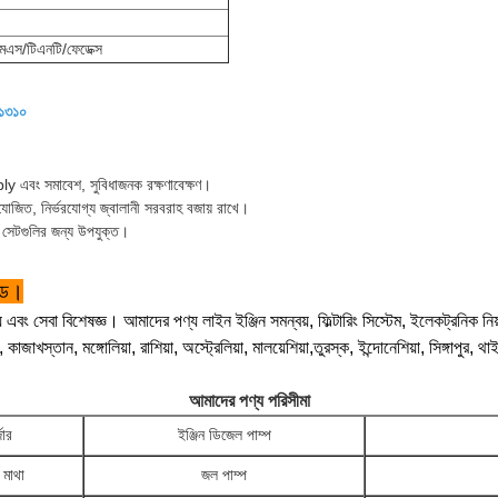
স/টিএনটি/ফেডেক্স
১৩১০
ly এবং সমাবেশ, সুবিধাজনক রক্ষণাবেক্ষণ।
োজিত, নির্ভরযোগ্য জ্বালানী সরবরাহ বজায় রাখে।
েটর সেটগুলির জন্য উপযুক্ত।
টেড।
় এবং সেবা বিশেষজ্ঞ। আমাদের পণ্য লাইন ইঞ্জিন সমন্বয়, ফিল্টারিং সিস্টেম, ইলেকট্রনিক নিয়
ডস, কাজাখস্তান, মঙ্গোলিয়া, রাশিয়া, অস্ট্রেলিয়া, মালয়েশিয়া,তুরস্ক, ইন্দোনেশিয়া, সিঙ্গাপুর
আমাদের পণ্য পরিসীমা
জার
ইঞ্জিন ডিজেল পাম্প
র মাথা
জল পাম্প