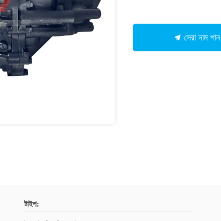
সেরা দাম পান
টাইপ: