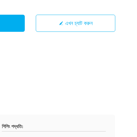
এখন চ্যাট করুন
শিপিং পদ্ধতি: