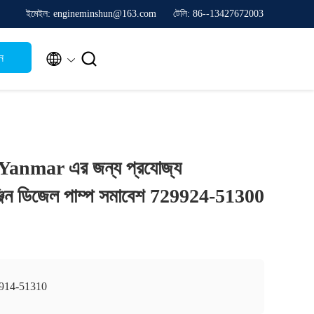
ইমেইল: engineminshun@163.com
টেলি: 86--13427672003


ন
anmar এর জন্য প্রযোজ্য
ন ডিজেল পাম্প সমাবেশ 729924-51300
914-51310