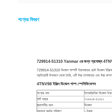
পণ্যের বিবরণ
729914-51310 Yanmar এর জন্য প্রযোজ্য 4TNV
729914-51310 ডিজেল পাম্পটি ইয়ানমারের ছোট ডিজেল ইঞ্জিনগুলি
প্রতিরোধী উপকরণ থেকে তৈরি, এটি উচ্চ তাপমাত্রা এবং উচ্চ কম্পন 
4TNV98 ইঞ্জিন ডিজেল পাম্প স্পেসিফিকেশন
পণ্যের নাম
ইলেকট্রনিক ডিজেল ইনজ
পার্ট নম্বর
৭২৯৯১৪-৫১৩১০
জ্বালানীর ধরন
ডিজেল
ন্যূনতম অর্ডার পরিমাণ
১ টুকরা