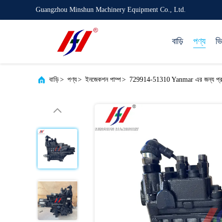
Guangzhou Minshun Machinery Equipment Co., Ltd.
বাড়ি
পণ্য
ভ
বাড়ি
>
পণ্য
>
ইনজেকশন পাম্প
>
729914-51310 Yanmar এর জন্য প্র