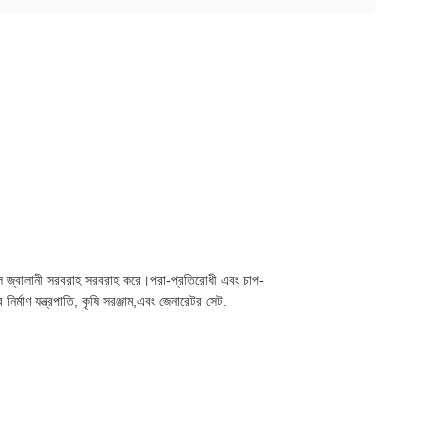
ীল জ্বালানী সরবরাহ সরবরাহ করে।পরা-প্রতিরোধী এবং চাপ-
্মাণ যন্ত্রপাতি, কৃষি সরঞ্জাম,এবং জেনারেটর সেট.