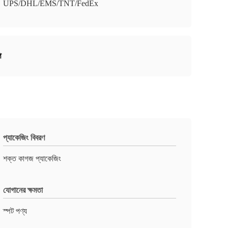
UPS/DHL/EMS/TNT/FedEx
প
প্যাকেজিং বিবরণ
শক্ত কাগজ প্যাকেজিং
যোগানের ক্ষমতা
স্পট পণ্য