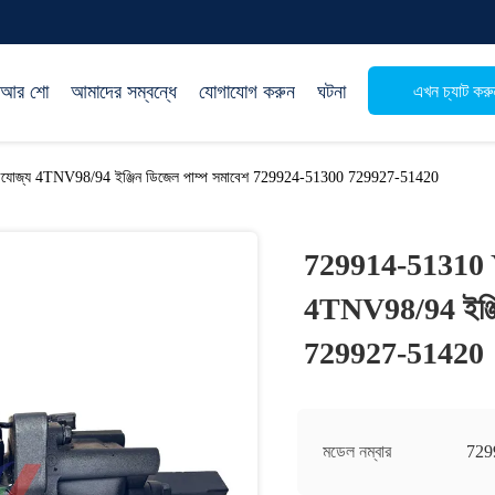
িআর শো
আমাদের সম্বন্ধে
যোগাযোগ করুন
ঘটনা
এখন চ্যাট করু
যোজ্য 4TNV98/94 ইঞ্জিন ডিজেল পাম্প সমাবেশ 729924-51300 729927-51420
729914-51310 Y
4TNV98/94 ইঞ্জি
729927-51420
মডেল নম্বার
729