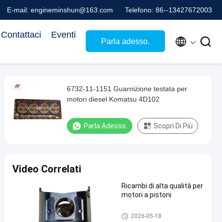
E-mail: engineminshun@163.com
Telefono: 86--13427672003
Contattaci
Eventi


Parla adesso.
6732-11-1151 Guarnizione testata per
motori diesel Komatsu 4D102
Parla Adesso.
Scopri Di Più
Video Correlati
Ricambi di alta qualità per
motori a pistoni
corredo della ricostruzione del
2026-05-18
motore