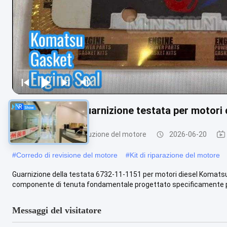
6732-11-1151 Guarnizione testata per motori
corredo della ricostruzione del motore
2026-06-20
#
Corredo di revisione del motore
#
Kit di riparazione del motore
Guarnizione della testata 6732-11-1151 per motori diesel Komats
componente di tenuta fondamentale progettato specificamente per i
Messaggi del visitatore