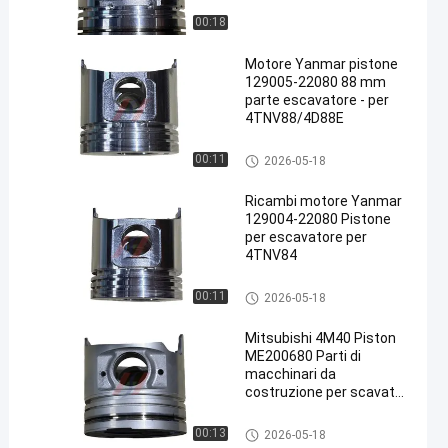
00:18
Motore Yanmar pistone
129005-22080 88 mm
parte escavatore - per
4TNV88/4D88E
corredo della ricostruzione del
00:11
2026-05-18
motore
Ricambi motore Yanmar
129004-22080 Pistone
per escavatore per
4TNV84
corredo della ricostruzione del
00:11
2026-05-18
motore
Mitsubishi 4M40 Piston
ME200680 Parti di
macchinari da
costruzione per scavatori
Sumitomo SH60
corredo della ricostruzione del
00:13
2026-05-18
motore