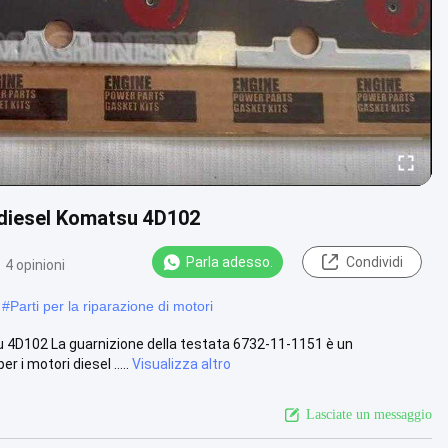
 diesel Komatsu 4D102
Parla adesso.
Condividi
4 opinioni
#
Parti per la riparazione di motori
u 4D102 La guarnizione della testata 6732-11-1151 è un
 motori diesel .....
Visualizza altro
Lasciate un messaggio