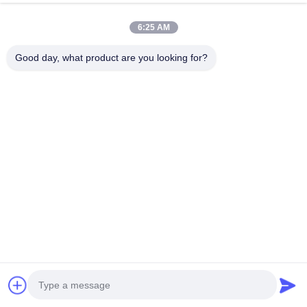
এখন চ্যাট করুন
অনুসন্ধান পাঠান
6:25 AM
#
ইঞ্জিন ওভারহল কিট
#
ইঞ্জিন মেরামত কিট
#
ইঞ্জিন মেরামতের যন্ত্রাংশ
Good day, what product are you looking for?
ইঞ্জিন পুনর্নির্মাণের কিট
2026-06-20
6732-11-1151 কোমাটসু 4D102 ডিজেল ইঞ্জিনের জন্য সিলিন্ডার হেড গ্যাসকেট 6732-11-1151
সিলিন্ডার হেড গ্যাসকেট একটি সমালোচনামূলক সিলিং উপাদান বিশেষভাবে Komatsu 4D102 সিরিজ ডিজেল
ইঞ্জিনের জন্য ডিজাইন করা হয...
আরও দেখুন
দর্শকের বার্তা
একটি বার্তা দিন
এখনও কোনো সর্বজনীন মন্তব্য নেই