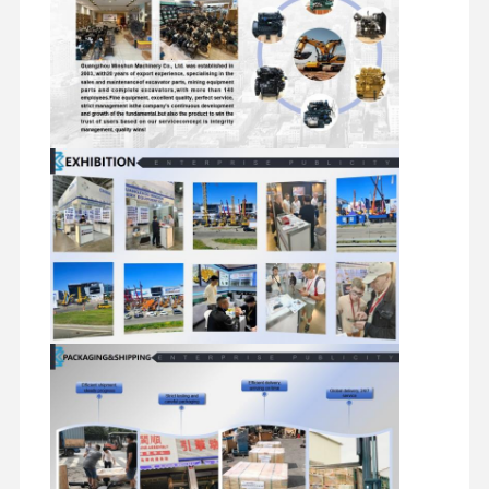
mesin diesel
mesin Mitsubishi
Mesin excavator
kit membangun kembali mesin
Pompa injeksi
Perakitan Turbocharger
Bagian Mesin Lainnya
Sistem Kontrol Elektronik
komponen listrik mesin
Sistem bahan bakar mesin
Suku Cadang Hidrolik Ekskavator