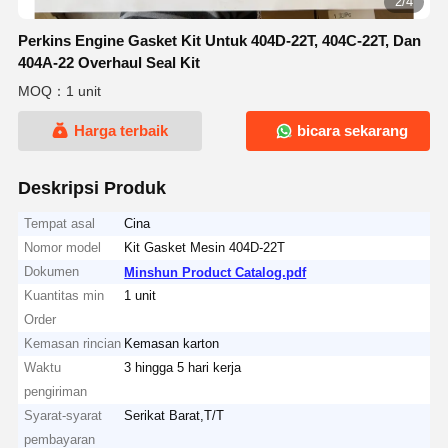
2/4
Perkins Engine Gasket Kit Untuk 404D-22T, 404C-22T, Dan
404A-22 Overhaul Seal Kit
MOQ：1 unit
Harga terbaik
bicara sekarang
Deskripsi Produk
Tempat asal
Cina
Nomor model
Kit Gasket Mesin 404D-22T
Dokumen
Minshun Product Catalog.pdf
Kuantitas min
1 unit
Order
Kemasan rincian
Kemasan karton
Waktu
3 hingga 5 hari kerja
pengiriman
Syarat-syarat
Serikat Barat,T/T
pembayaran