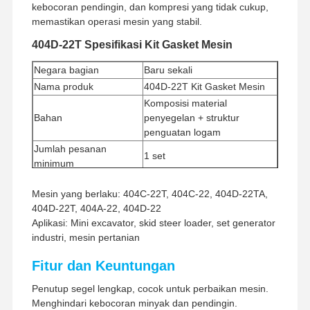
kebocoran pendingin, dan kompresi yang tidak cukup,
memastikan operasi mesin yang stabil.
404D-22T Spesifikasi Kit Gasket Mesin
Negara bagian
Baru sekali
Nama produk
404D-22T Kit Gasket Mesin
Komposisi material
Bahan
penyegelan + struktur
penguatan logam
Jumlah pesanan
1 set
minimum
Metode Pembayaran
Western Union, T/T
Mesin yang berlaku: 404C-22T, 404C-22, 404D-22TA,
Metode Pengiriman
UPS/DHL/EMS/TNT/FedEx
404D-22T, 404A-22, 404D-22
Aplikasi: Mini excavator, skid steer loader, set generator
industri, mesin pertanian
Fitur dan Keuntungan
Penutup segel lengkap, cocok untuk perbaikan mesin.
Menghindari kebocoran minyak dan pendingin.