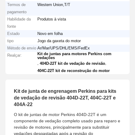
Termos de
Western Union,T/T
pagamento
Habilidade da
Produtos à vista
fonte
Estado
Novo em folha
tipo
Jogo da gaxeta do motor
Método de envio
Ar/Mar/UPS/DHL/EMS/FedEx
Kit de juntas para motores Perkins com
Realçar:
vedações
,
,
404D-22T kit de vedação de revisão
404C-22T kit de reconstrução do motor
Kit de junta de engrenagem Perkins para kits
de vedação de revisão 404D-22T, 404C-22T e
404A-22
O kit de juntas de motor Perkins 404D-22T é um
componente de vedação completo usado para reparo e
revisão de motores, principalmente para substituir
vedações desgastadas após a revisão do