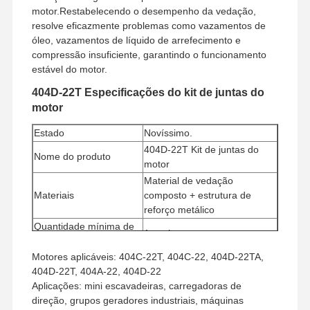
motor.Restabelecendo o desempenho da vedação,
resolve eficazmente problemas como vazamentos de
óleo, vazamentos de líquido de arrefecimento e
compressão insuficiente, garantindo o funcionamento
estável do motor.
404D-22T Especificações do kit de juntas do
motor
Estado
Novíssimo.
404D-22T Kit de juntas do
Nome do produto
motor
Material de vedação
Materiais
composto + estrutura de
reforço metálico
Quantidade mínima de
1 conjunto
encomenda
Motores aplicáveis: 404C-22T, 404C-22, 404D-22TA,
Método de pagamento
Western Union, T/T
404D-22T, 404A-22, 404D-22
Método de transporte
UPS/DHL/EMS/TNT/FedEx
Aplicações: mini escavadeiras, carregadoras de
direção, grupos geradores industriais, máquinas