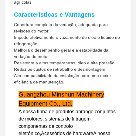
agrícolas
Características e Vantagens
Cobertura completa da vedação, adequada para
revisões do motor.
Impede efetivamente o vazamento de óleo e líquido de
refrigeração.
Melhora o desempenho geral e a estabilidade da
vedação do motor.
Resistente a altas temperaturas, óleo e alta pressão.
Reduz os custos de retrabalho e desmontagem.
Alta compatibilidade da instalação para uma maior
eficiência de manutenção.
Guangzhou Minshun Machinery
Equipment Co., Ltd.
A nossa linha de produtos abrange conjuntos
Para Casa
Produtos
Show De RV
Sobre Nós
de motores, sistemas de filtragem,
componentes de controlo
eletrónico,Acessórios de hardwareA nossa