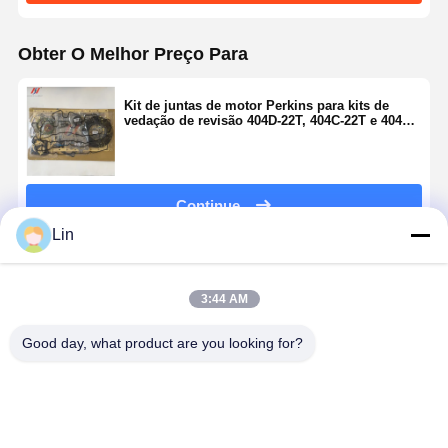
Obter O Melhor Preço Para
Kit de juntas de motor Perkins para kits de
vedação de revisão 404D-22T, 404C-22T e 404A-
22
Continue
Lin
Produtos Recomendados
3:44 AM
Good day, what product are you looking for?
Junta de
C6.6 Conjunto
Perkins 404D-
Kit de
cabeça de
de
22T
reconstruç
cilindro
revestimento
Rolamento do
e revisão d