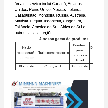
área de serviço inclui Canadá, Estados
Unidos, Reino Unido, México, Holanda,
Visita À
Controle De
Contacte-
Notícias
Cazaquistão, Mongólia, Rússia, Austrália,
Fábrica
Qualidade
Nos
Malásia,Turquia, Indonésia, Cingapura,
Tailândia, América do Sul, África do Sul e
outros países e regiões.
A nossa gama de produtos
Bombas
Casos
Kit de
Controlado
para
reconstrução
Turbocompressores
de motor
motores a
do motor
(ECU)
Perkins Engine
diesel
Blocos de
Cabeças de
Bombas de
Injetores
Motor Yanmar
cilindros
cilindros
água
Bomba
Motor Kubota
Outros
Motores de
hidráulic
Filtros
acessórios
arranque
para
Motor Isuzu
de motores
escavadeir
Component
Motor Cummins
Associações
Componentes
Válvulas de
do chassi 
de motores