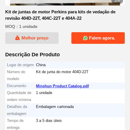
2/4
Kit de juntas de motor Perkins para kits de vedação de
revisão 404D-22T, 404C-22T e 404A-22
MOQ：1 unidade
Melhor preço
Falem agora.
Descrição De Produto
Lugar de origem
China
Número do
Kit de junta do motor 404D-22T
modelo
Documento
Minshun Product Catalog.pdf
Quantidade de
1 unidade
ordem mínima
Detalhes da
Embalagem cartonada
embalagem
Tempo de
3 a 5 dias úteis
entrega