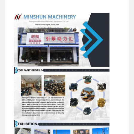
Aksesoris
Motor
Pompa Hidrolik
suku cadang ekskavator
Filter
Mesin
Pemula
Ekskavator
Lainnya
Komponen
Rakitan
Komponen
Katup
Sasis dan
Motor
Putar
Distributor
Aksesori
Perjalanan
Lainnya