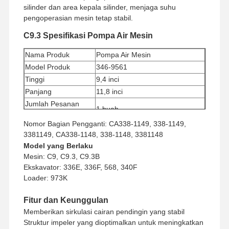
silinder dan area kepala silinder, menjaga suhu
pengoperasian mesin tetap stabil.
C9.3 Spesifikasi Pompa Air Mesin
Nama Produk
Pompa Air Mesin
Model Produk
346-9561
Tinggi
9,4 inci
Panjang
11,8 inci
Jumlah Pesanan
1 buah
Minimum
Nomor Bagian Pengganti: CA338-1149, 338-1149,
Metode Pembayaran
Western Union, T/T
3381149, CA338-1148, 338-1148, 3381148
Metode Pengiriman
UPS/DHL/EMS/TNT/FedEx
Model yang Berlaku
Mesin: C9, C9.3, C9.3B
Ekskavator: 336E, 336F, 568, 340F
Loader: 973K
Fitur dan Keunggulan
Memberikan sirkulasi cairan pendingin yang stabil
Struktur impeler yang dioptimalkan untuk meningkatkan