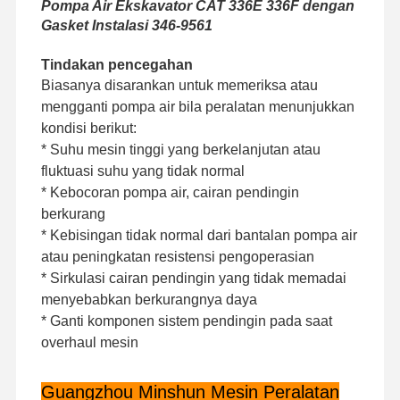
Pompa Air Ekskavator CAT 336E 336F dengan
Gasket Instalasi 346-9561
Tindakan pencegahan
Tur Pabrik
Kontrol
Hubungi
Berita
Kualitas
Kami
Biasanya disarankan untuk memeriksa atau
mengganti pompa air bila peralatan menunjukkan
kondisi berikut:
* Suhu mesin tinggi yang berkelanjutan atau
fluktuasi suhu yang tidak normal
Kasus
* Kebocoran pompa air, cairan pendingin
berkurang
mesin Perkins
* Kebisingan tidak normal dari bantalan pompa air
atau peningkatan resistensi pengoperasian
Mesin Yanmar
* Sirkulasi cairan pendingin yang tidak memadai
menyebabkan berkurangnya daya
mesin Kubota
* Ganti komponen sistem pendingin pada saat
overhaul mesin
Mesin Isuzu
Mesin CUMMINS
Guangzhou Minshun Mesin Peralatan