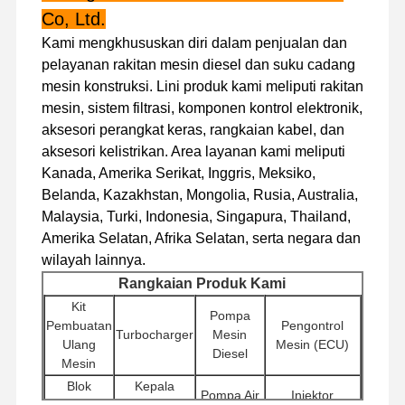
Co, Ltd.
mesin diesel
Kami mengkhususkan diri dalam penjualan dan
mesin Mitsubishi
pelayanan rakitan mesin diesel dan suku cadang
mesin konstruksi. Lini produk kami meliputi rakitan
Mesin excavator
mesin, sistem filtrasi, komponen kontrol elektronik,
aksesori perangkat keras, rangkaian kabel, dan
kit membangun kembali mesin
aksesori kelistrikan. Area layanan kami meliputi
Kanada, Amerika Serikat, Inggris, Meksiko,
Pompa injeksi
Belanda, Kazakhstan, Mongolia, Rusia, Australia,
Perakitan Turbocharger
Malaysia, Turki, Indonesia, Singapura, Thailand,
Amerika Selatan, Afrika Selatan, serta negara dan
Bagian Mesin Lainnya
wilayah lainnya.
Rangkaian Produk Kami
Sistem Kontrol Elektronik
Kit
Pompa
komponen listrik mesin
Pembuatan
Pengontrol
Turbocharger
Mesin
Ulang
Mesin (ECU)
Diesel
Sistem bahan bakar mesin
Mesin
Blok
Kepala
Pompa Air
Injektor
Suku Cadang Hidrolik Ekskavator
Silinder
Silinder