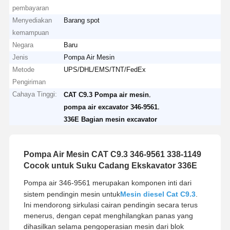
pembayaran
Menyediakan
Barang spot
kemampuan
Negara
Baru
Jenis
Pompa Air Mesin
Metode
UPS/DHL/EMS/TNT/FedEx
Pengiriman
Cahaya Tinggi:
,
CAT C9.3 Pompa air mesin
,
pompa air excavator 346-9561
336E Bagian mesin excavator
Pompa Air Mesin CAT C9.3 346-9561 338-1149
Cocok untuk Suku Cadang Ekskavator 336E
Pompa air 346-9561 merupakan komponen inti dari
sistem pendingin mesin untuk
Mesin diesel Cat C9.3
.
Ini mendorong sirkulasi cairan pendingin secara terus
menerus, dengan cepat menghilangkan panas yang
dihasilkan selama pengoperasian mesin dari blok