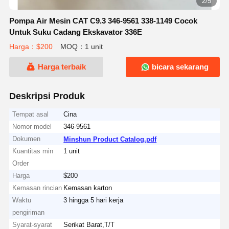
2/5
Pompa Air Mesin CAT C9.3 346-9561 338-1149 Cocok
Untuk Suku Cadang Ekskavator 336E
Harga：$200
MOQ：1 unit
Harga terbaik
bicara sekarang
Deskripsi Produk
Tempat asal
Cina
Nomor model
346-9561
Dokumen
Minshun Product Catalog.pdf
Kuantitas min
1 unit
Order
Harga
$200
Kemasan rincian
Kemasan karton
Waktu
3 hingga 5 hari kerja
pengiriman
Syarat-syarat
Serikat Barat,T/T