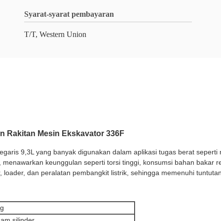
Syarat-syarat pembayaran
T/T, Western Union
an Rakitan Mesin Ekskavator 336F
garis 9,3L yang banyak digunakan dalam aplikasi tugas berat seperti me
, menawarkan keunggulan seperti torsi tinggi, konsumsi bahan bakar r
r, loader, dan peralatan pembangkit listrik, sehingga memenuhi tuntu
ng
am silinder