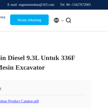
E-mail: engineminshun@163.com
Tel: 86--13427672003
iwa


bicara sekarang
n Diesel 9.3L Untuk 336F
esin Excavator
3
shun Product Catalog.pdf