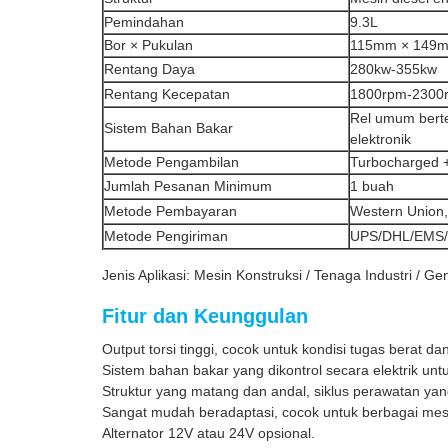
Pemindahan
9.3L
Bor × Pukulan
115mm × 149
Rentang Daya
280kw-355kw
Rentang Kecepatan
1800rpm-2300
Rel umum berte
Sistem Bahan Bakar
elektronik
Metode Pengambilan
Turbocharged +
Jumlah Pesanan Minimum
1 buah
Metode Pembayaran
Western Union,
Metode Pengiriman
UPS/DHL/EMS/
Jenis Aplikasi: Mesin Konstruksi / Tenaga Industri / Ge
Fitur dan Keunggulan
Output torsi tinggi, cocok untuk kondisi tugas berat d
Sistem bahan bakar yang dikontrol secara elektrik unt
Struktur yang matang dan andal, siklus perawatan yang
Sangat mudah beradaptasi, cocok untuk berbagai mesin
Alternator 12V atau 24V opsional.