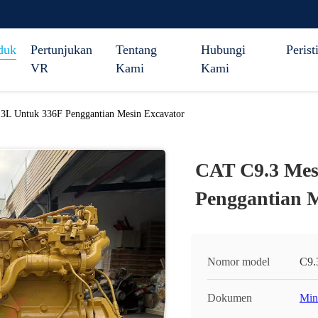
duk
Pertunjukan
Tentang
Hubungi
Perist
VR
Kami
Kami
.3L Untuk 336F Penggantian Mesin Excavator
CAT C9.3 Mesi
Penggantian M
Nomor model
C9.
Dokumen
Min