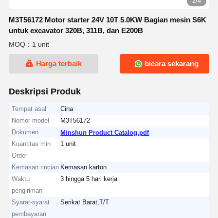
2/4
M3T56172 Motor starter 24V 10T 5.0KW Bagian mesin S6K
untuk excavator 320B, 311B, dan E200B
MOQ：1 unit
Harga terbaik
bicara sekarang
Deskripsi Produk
Tempat asal
Cina
Nomor model
M3T56172
Dokumen
Minshun Product Catalog.pdf
Kuantitas min
1 unit
Order
Kemasan rincian
Kemasan karton
Waktu
3 hingga 5 hari kerja
pengiriman
Syarat-syarat
Serikat Barat,T/T
pembayaran