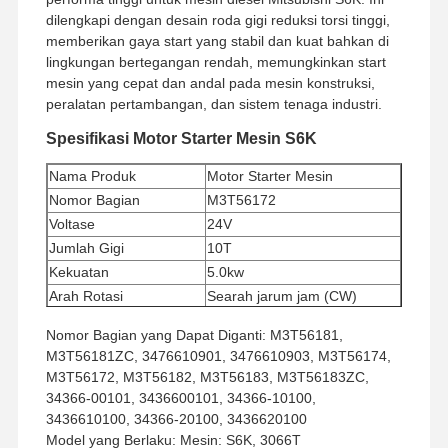
dilengkapi dengan desain roda gigi reduksi torsi tinggi,
memberikan gaya start yang stabil dan kuat bahkan di
lingkungan bertegangan rendah, memungkinkan start
mesin yang cepat dan andal pada mesin konstruksi,
peralatan pertambangan, dan sistem tenaga industri.
Spesifikasi Motor Starter Mesin S6K
Nama Produk
Motor Starter Mesin
Nomor Bagian
M3T56172
Voltase
24V
Jumlah Gigi
10T
Kekuatan
5.0kw
Arah Rotasi
Searah jarum jam (CW)
Jumlah Pesanan
1 buah
Nomor Bagian yang Dapat Diganti: M3T56181,
Minimum
M3T56181ZC, 3476610901, 3476610903, M3T56174,
Metode Pembayaran
Western Union, T/T
M3T56172, M3T56182, M3T56183, M3T56183ZC,
Metode Pengiriman
UPS/DHL/EMS/TNT/FedEx
34366-00101, 3436600101, 34366-10100,
3436610100, 34366-20100, 3436620100
Model yang Berlaku: Mesin: S6K, 3066T