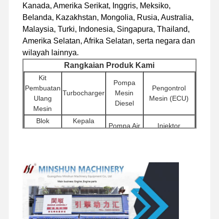
Kanada, Amerika Serikat, Inggris, Meksiko,
mesin diesel
Belanda, Kazakhstan, Mongolia, Rusia, Australia,
Malaysia, Turki, Indonesia, Singapura, Thailand,
mesin Mitsubishi
Amerika Selatan, Afrika Selatan, serta negara dan
wilayah lainnya.
Mesin excavator
Rangkaian Produk Kami
kit membangun kembali mesin
Kit
Pompa
Pembuatan
Pengontrol
Turbocharger
Mesin
Pompa injeksi
Ulang
Mesin (ECU)
Diesel
Mesin
Perakitan Turbocharger
Blok
Kepala
Pompa Air
Injektor
Silinder
Silinder
Bagian Mesin Lainnya
Aksesoris
Motor
Pompa Hidrolik
Filter
Mesin
Sistem Kontrol Elektronik
Pemula
Ekskavator
Lainnya
komponen listrik mesin
Komponen
Rakitan
Komponen
Katup
Sasis dan
Motor
Sistem bahan bakar mesin
Putar
Distributor
Aksesori
Perjalanan
Lainnya
Suku Cadang Hidrolik Ekskavator