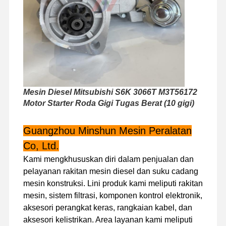
Tur Pabrik
Kontrol
Hubungi
Berita
Kualitas
Kami
Mesin Diesel Mitsubishi S6K 3066T M3T56172
Motor Starter Roda Gigi Tugas Berat (10 gigi)
Kasus
Guangzhou Minshun Mesin Peralatan
mesin Perkins
Co, Ltd.
Mesin Yanmar
Kami mengkhususkan diri dalam penjualan dan
pelayanan rakitan mesin diesel dan suku cadang
mesin Kubota
mesin konstruksi. Lini produk kami meliputi rakitan
mesin, sistem filtrasi, komponen kontrol elektronik,
Mesin Isuzu
aksesori perangkat keras, rangkaian kabel, dan
Mesin CUMMINS
aksesori kelistrikan. Area layanan kami meliputi