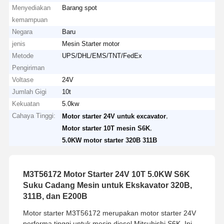
Menyediakan
Barang spot
kemampuan
Negara
Baru
jenis
Mesin Starter motor
Metode
UPS/DHL/EMS/TNT/FedEx
Pengiriman
Voltase
24V
Jumlah Gigi
10t
Kekuatan
5.0kw
Cahaya Tinggi:
,
Motor starter 24V untuk excavator
,
Motor starter 10T mesin S6K
5.0KW motor starter 320B 311B
M3T56172 Motor Starter 24V 10T 5.0KW S6K
Suku Cadang Mesin untuk Ekskavator 320B,
311B, dan E200B
Motor starter M3T56172 merupakan motor starter 24V
performa tinggi untuk mesin diesel Mitsubishi S6K. Ini