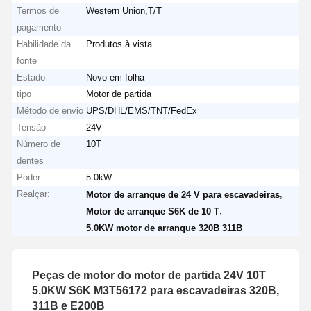
Termos de
Western Union,T/T
pagamento
Habilidade da
Produtos à vista
fonte
Estado
Novo em folha
tipo
Motor de partida
Método de envio
UPS/DHL/EMS/TNT/FedEx
Tensão
24V
Número de
10T
dentes
Poder
5.0kW
Realçar:
,
Motor de arranque de 24 V para escavadeiras
,
Motor de arranque S6K de 10 T
5.0KW motor de arranque 320B 311B
Peças de motor do motor de partida 24V 10T
5.0KW S6K M3T56172 para escavadeiras 320B,
311B e E200B