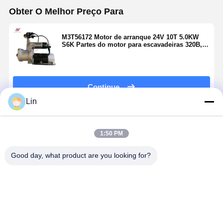
Obter O Melhor Preço Para
M3T56172 Motor de arranque 24V 10T 5.0KW
S6K Partes do motor para escavadeiras 320B,
311B e E200B
Continue
Lin
Produtos Recomendados
1:50 PM
Good day, what product are you looking for?
Motor de
CAT C9
600-863-8111
Motor de
acionador de
Alternador
Motor de
arranque d
partida 12V 9T
101211-8130
arranque
motor Isuz
1.4KW de
24V 95A Parte
dedicado de
6BG1 1-
Kubota
do motor para
24 V para
87618267-0