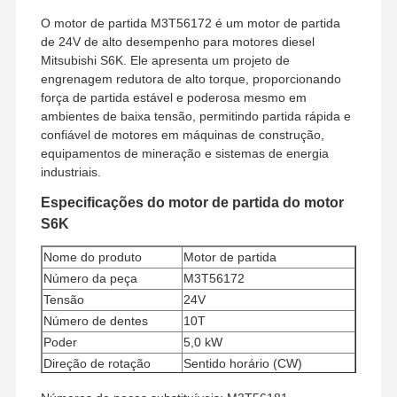
O motor de partida M3T56172 é um motor de partida
de 24V de alto desempenho para motores diesel
Mitsubishi S6K. Ele apresenta um projeto de
engrenagem redutora de alto torque, proporcionando
força de partida estável e poderosa mesmo em
ambientes de baixa tensão, permitindo partida rápida e
confiável de motores em máquinas de construção,
equipamentos de mineração e sistemas de energia
industriais.
Especificações do motor de partida do motor
S6K
Nome do produto
Motor de partida
Número da peça
M3T56172
Tensão
24V
Número de dentes
10T
Poder
5,0 kW
Direção de rotação
Sentido horário (CW)
Quantidade mínima de
1 peça