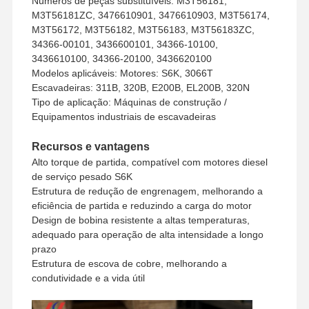
Números de peças substituíveis: M3T56181,
pedido
M3T56181ZC, 3476610901, 3476610903, M3T56174,
Método de pagamento
União Ocidental, T/T
M3T56172, M3T56182, M3T56183, M3T56183ZC,
Método de envio
UPS/DHL/EMS/TNT/FedEx
34366-00101, 3436600101, 34366-10100,
3436610100, 34366-20100, 3436620100
Modelos aplicáveis: Motores: S6K, 3066T
Escavadeiras: 311B, 320B, E200B, EL200B, 320N
Tipo de aplicação: Máquinas de construção /
Equipamentos industriais de escavadeiras
Recursos e vantagens
Alto torque de partida, compatível com motores diesel
de serviço pesado S6K
Estrutura de redução de engrenagem, melhorando a
eficiência de partida e reduzindo a carga do motor
Design de bobina resistente a altas temperaturas,
adequado para operação de alta intensidade a longo
prazo
Estrutura de escova de cobre, melhorando a
Para Casa
Produtos
Show De RV
Sobre Nós
condutividade e a vida útil