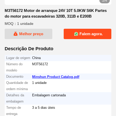
2/4
M3T56172 Motor de arranque 24V 10T 5.0KW S6K Partes
do motor para escavadeiras 320B, 311B e E200B
MOQ：1 unidade
Melhor preço
Falem agora.
Descrição De Produto
Lugar de origem
China
Número do
M3T56172
modelo
Documento
Minshun Product Catalog.pdf
Quantidade de
1 unidade
ordem mínima
Detalhes da
Embalagem cartonada
embalagem
Tempo de
3 a 5 dias úteis
entrega