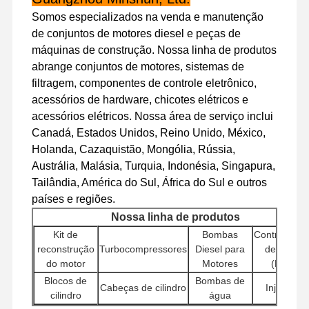
motor a diesel
Somos especializados na venda e manutenção
de conjuntos de motores diesel e peças de
Motor de MITSUBISHI
máquinas de construção. Nossa linha de produtos
Motor de escavadeira
abrange conjuntos de motores, sistemas de
filtragem, componentes de controle eletrônico,
jogo da reconstrução do motor
acessórios de hardware, chicotes elétricos e
acessórios elétricos. Nossa área de serviço inclui
Bomba de injecção
Canadá, Estados Unidos, Reino Unido, México,
Holanda, Cazaquistão, Mongólia, Rússia,
Conjunto do turbocompressor
Austrália, Malásia, Turquia, Indonésia, Singapura,
Outras Peças do Motor
Tailândia, América do Sul, África do Sul e outros
países e regiões.
Sistema de controlo eletrônico
Nossa linha de produtos
Kit de
Bombas
Controlador
componentes elétricos do motor
reconstrução
Turbocompressores
Diesel para
de motor
do motor
Motores
(ECU)
Sistema de combustível do motor
Blocos de
Bombas de
Cabeças de cilindro
Injetores
Peças Hidráulicas de Escavadeira
cilindro
água