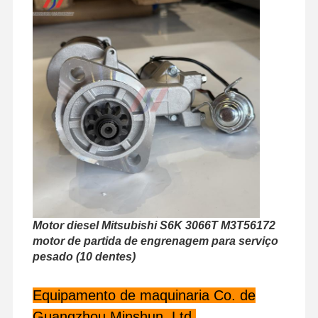
Visita À
Controle De
Contacte-
Notícias
Fábrica
Qualidade
Nos
Casos
Perkins Engine
Motor Yanmar
Motor diesel Mitsubishi S6K 3066T M3T56172
Motor Kubota
motor de partida de engrenagem para serviço
pesado (10 dentes)
Motor Isuzu
Equipamento de maquinaria Co. de
Motor Cummins
Guangzhou Minshun, Ltd.