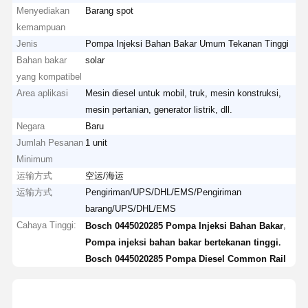
Menyediakan
Barang spot
kemampuan
Jenis
Pompa Injeksi Bahan Bakar Umum Tekanan Tinggi
Bahan bakar
solar
yang kompatibel
Area aplikasi
Mesin diesel untuk mobil, truk, mesin konstruksi,
mesin pertanian, generator listrik, dll.
Negara
Baru
Jumlah Pesanan
1 unit
Minimum
运输方式
空运/海运
运输方式
Pengiriman/UPS/DHL/EMS/Pengiriman
barang/UPS/DHL/EMS
Cahaya Tinggi:
,
Bosch 0445020285 Pompa Injeksi Bahan Bakar
,
Pompa injeksi bahan bakar bertekanan tinggi
Bosch 0445020285 Pompa Diesel Common Rail