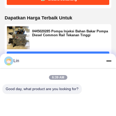
Dapatkan Harga Terbaik Untuk
0445020285 Pompa Injeksi Bahan Bakar Pompa
Diesel Common Rail Tekanan Tinggi
Terus
Lin
Rekomendasi Produk
6:39 AM
Good day, what product are you looking for?
729932-51400
729914-51310
Pompa Injeksi
Yanmar
Pompa Injeksi
berlaku untuk
Diesel Yanmar
4TNV84