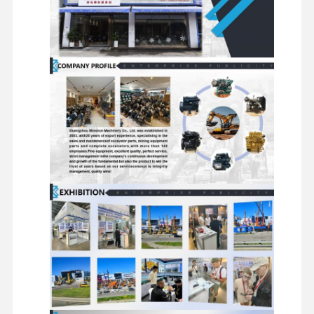
Tur Pabrik
Kontrol
Hubungi
Berita
Kualitas
Kami
Kasus
mesin Perkins
Mesin Yanmar
mesin Kubota
Mesin Isuzu
Mesin CUMMINS