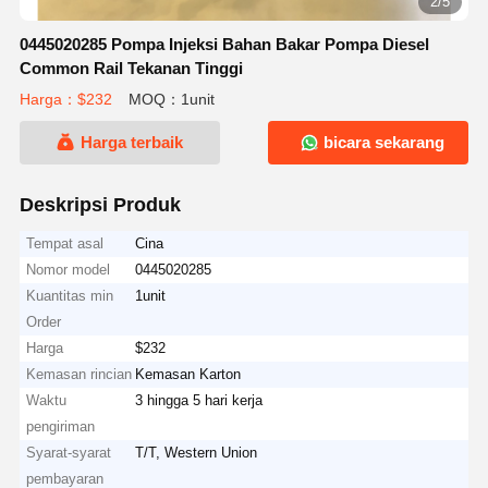
2/5
0445020285 Pompa Injeksi Bahan Bakar Pompa Diesel
Common Rail Tekanan Tinggi
Harga：$232
MOQ：1unit
Harga terbaik
bicara sekarang
Deskripsi Produk
Tempat asal
Cina
Nomor model
0445020285
Kuantitas min
1unit
Order
Harga
$232
Kemasan rincian
Kemasan Karton
Waktu
3 hingga 5 hari kerja
pengiriman
Syarat-syarat
T/T, Western Union
pembayaran