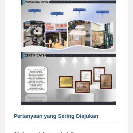
mesin diesel
mesin Mitsubishi
Mesin excavator
kit membangun kembali mesin
Pompa injeksi
Perakitan Turbocharger
Bagian Mesin Lainnya
Sistem Kontrol Elektronik
komponen listrik mesin
Pertanyaan yang Sering Diajukan
Sistem bahan bakar mesin
Suku Cadang Hidrolik Ekskavator