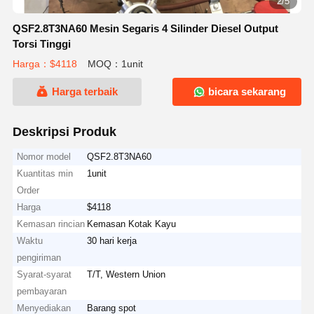
2/5
QSF2.8T3NA60 Mesin Segaris 4 Silinder Diesel Output
Torsi Tinggi
Harga：$4118
MOQ：1unit
Harga terbaik
bicara sekarang
Deskripsi Produk
Nomor model
QSF2.8T3NA60
Kuantitas min
1unit
Order
Harga
$4118
Kemasan rincian
Kemasan Kotak Kayu
Waktu
30 hari kerja
pengiriman
Syarat-syarat
T/T, Western Union
pembayaran
Menyediakan
Barang spot