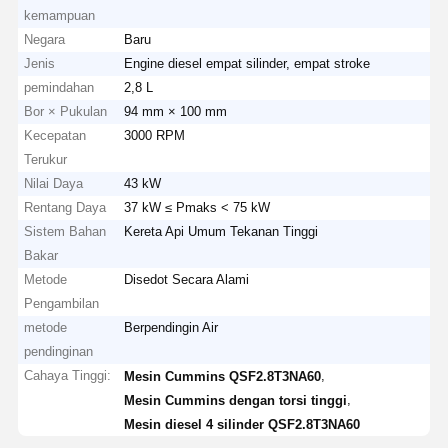
kemampuan
Negara
Baru
Jenis
Engine diesel empat silinder, empat stroke
pemindahan
2,8 L
Bor × Pukulan
94 mm × 100 mm
Kecepatan
3000 RPM
Terukur
Nilai Daya
43 kW
Rentang Daya
37 kW ≤ Pmaks < 75 kW
Sistem Bahan
Kereta Api Umum Tekanan Tinggi
Bakar
Metode
Disedot Secara Alami
Pengambilan
metode
Berpendingin Air
pendinginan
Cahaya Tinggi:
,
Mesin Cummins QSF2.8T3NA60
,
Mesin Cummins dengan torsi tinggi
Mesin diesel 4 silinder QSF2.8T3NA60