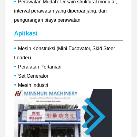
•
Perawatan Mudah: Desain struktural modular,
interval perawatan yang diperpanjang, dan
pengurangan biaya perawatan.
Tur Pabrik
Kontrol
Hubungi
Berita
Kualitas
Kami
Aplikasi
•
Mesin Konstruksi (Mini Excavator, Skid Steer
Loader)
Kasus
•
Peralatan Pertanian
•
Set Generator
mesin Perkins
•
Mesin Industri
Mesin Yanmar
mesin Kubota
Mesin Isuzu
Mesin CUMMINS