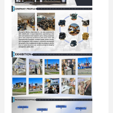
mesin diesel
mesin Mitsubishi
Mesin excavator
kit membangun kembali mesin
Pompa injeksi
Perakitan Turbocharger
Bagian Mesin Lainnya
Sistem Kontrol Elektronik
komponen listrik mesin
Sistem bahan bakar mesin
Suku Cadang Hidrolik Ekskavator