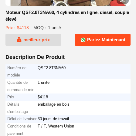
2/5
Moteur QSF2.8T3NA60, 4 cylindres en ligne, diesel, couple
élevé
Prix：$4118
MOQ：1 unité
meilleur prix
Parlez Maintenant.
Description De Produit
Numéro de
QSF2.8T3NA60
modèle
Quantité de
1 unité
commande min
Prix
$4118
Détails
emballage en bois
d'emballage
Délai de livraison
30 jours de travail
Conditions de
T / T, Western Union
paiement