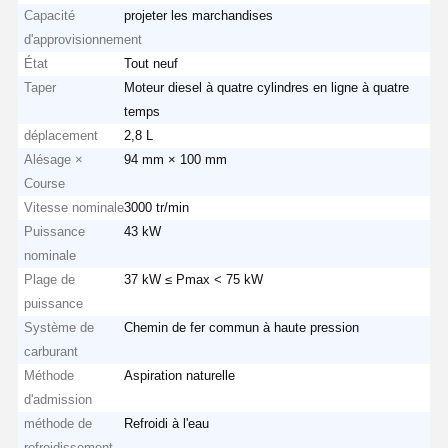
Capacité
projeter les marchandises
d'approvisionnement
État
Tout neuf
Taper
Moteur diesel à quatre cylindres en ligne à quatre
temps
déplacement
2,8 L
Alésage ×
94 mm × 100 mm
Course
Vitesse nominale
3000 tr/min
Puissance
43 kW
nominale
Plage de
37 kW ≤ Pmax < 75 kW
puissance
Système de
Chemin de fer commun à haute pression
carburant
Méthode
Aspiration naturelle
d'admission
méthode de
Refroidi à l'eau
refroidissement