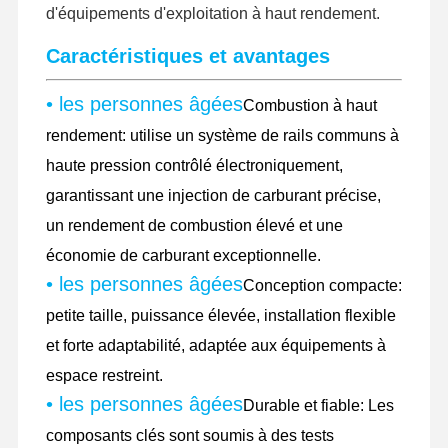
d'équipements d'exploitation à haut rendement.
Caractéristiques et avantages
• les personnes âgées
Combustion à haut
rendement: utilise un système de rails communs à
haute pression contrôlé électroniquement,
garantissant une injection de carburant précise,
un rendement de combustion élevé et une
économie de carburant exceptionnelle.
• les personnes âgées
Conception compacte:
petite taille, puissance élevée, installation flexible
et forte adaptabilité, adaptée aux équipements à
espace restreint.
Accueil
Produits
Le Spectacle
À Propos De
• les personnes âgées
VR
Nous
Durable et fiable: Les
composants clés sont soumis à des tests