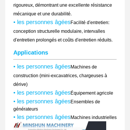
rigoureux, démontrant une excellente résistance
mécanique et une durabilité.
• les personnes âgées
Visite De
Contrôle
Contactez-
Nouvelles
Facilité d'entretien:
L'usine
Qualité
Nous
conception structurelle modulaire, intervalles
d'entretien prolongés et coûts d'entretien réduits.
Applications
Les Affaires
• les personnes âgées
Machines de
construction (mini-excavatrices, chargeuses à
Perkins Engine
dérive)
Moteur Yanmar
• les personnes âgées
Équipement agricole
Moteur Kubota
• les personnes âgées
Ensembles de
générateurs
Moteur Isuzu
• les personnes âgées
Machines industrielles
Moteur Cummins