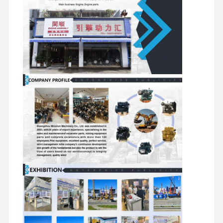
moteur diesel
Moteur de MITSUBISHI
Explicateur
kit de reconstruction de moteur
Pompes à injection
Assemblée de turbocompresseur
Autres pièces du moteur
Système de contrôle électronique
composants électriques du moteur
Système de carburant du moteur
Pièces hydrauliques d'excavatrice