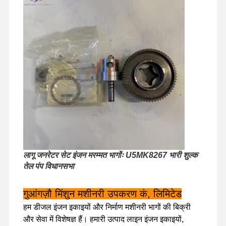
लागू जनरेटर सेट इंजन मरम्मत भागोंः U5MK8267 भारी शुल्क
तेल पंप विधानसभा
गुआंगज़ौ मिंशुन मशीनरी उपकरण कं, लिमिटेड
घर
उत्पादों
वीआर शो
हमारे बारे में
हम डीजल इंजन इकाइयों और निर्माण मशीनरी भागों की बिक्री
और सेवा में विशेषज्ञ हैं। हमारी उत्पाद लाइन इंजन इकाइयों,