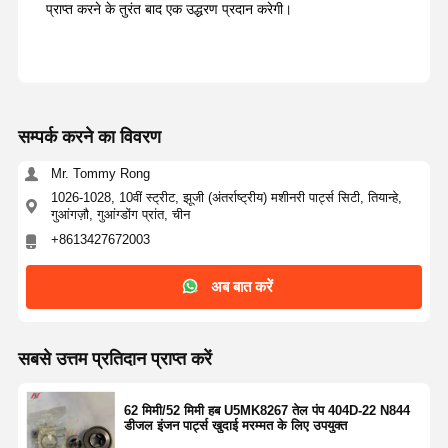
प्राप्त करने के तुरंत बाद एक उद्धरण प्रदान करेगी।
सम्पर्क करने का विवरण
Mr. Tommy Rong
1026-1028, 10वीं स्ट्रीट, झूजी (अंतर्राष्ट्रीय) मशीनरी पार्ट्स सिटी, तियान्हे,
गुआंगज़ौ, गुआंग्डोंग प्रांत, चीन
+8613427672003
अब बात करें
सबसे उत्तम प्रतिदान प्राप्त करें
62 मिमी/52 मिमी हब U5MK8267 तेल पंप 404D-22 N844
डीजल इंजन पार्ट्स खुदाई मरम्मत के लिए उपयुक्त