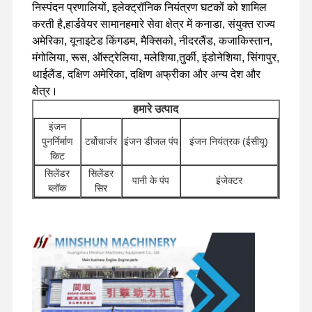
निस्पंदन प्रणालियों, इलेक्ट्रॉनिक नियंत्रण घटकों को शामिल
करती है,हार्डवेयर सामानहमारे सेवा क्षेत्र में कनाडा, संयुक्त राज्य
अमेरिका, यूनाइटेड किंगडम, मैक्सिको, नीदरलैंड, कजाकिस्तान,
फ़ैक्टरी टूर
गुणवत्ता नियंत्रण
हमसे संपर्क करें
समाचार
मंगोलिया, रूस, ऑस्ट्रेलिया, मलेशिया,तुर्की, इंडोनेशिया, सिंगापुर,
थाईलैंड, दक्षिण अमेरिका, दक्षिण अफ्रीका और अन्य देश और
क्षेत्र।
हमारे उत्पाद
मामले
इंजन
पुनर्निर्माण
टर्बोचार्जर
इंजन डीजल पंप
इंजन नियंत्रक (ईसीयू)
किट
पर्किन्स इंजन
सिलेंडर
सिलेंडर
पानी के पंप
इंजेक्टर
ब्लॉक
सिर
यानमार इंजन
अन्य इंजन
खुदाई के लिए हाइड्रोलिक
स्टार्टर मोटर
फ़िल्टर
सहायक
कुबोटा इंजन
पंप
उपकरण
इसुजु इंजन
घुमावदार
वितरण
ट्रैवल मोटर
चेसिस के घटक और अन्य
घटक
वाल्व
असेंबली
सहायक उपकरण
कमिंस इंजन
डीजल इंजन