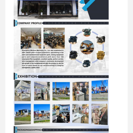
मित्सुबिशी इंजन
खुदाई करने वाला इंजन
इंजन पुनर्निर्माण किट
इंजेक्शन पंप
टर्बोचार्जर असेंबली
अन्य इंजन पार्ट्स
इलेक्ट्रॉनिक नियंत्रण तंत्र
इंजन के विद्युत घटक
इंजन ईंधन प्रणाली
खुदाई करने वाले हाइड्रोलिक पार्ट्स