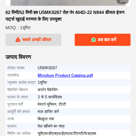
2/4
62 मिमी/52 मिमी हब U5MK8267 तेल पंप 404D-22 N844 डीजल इंजन
पार्ट्स खुदाई मरम्मत के लिए उपयुक्त
MOQ：1यूनिट
सबसे अच्छी कीमत
अब बात करें
उत्पाद विवरण
मॉडल संख्या
U5MK8267
दस्तावेज़
Minshun Product Catalog.pdf
न्यूनतम आदेश मात्रा
1यूनिट
पैकेजिंग विवरण
कार्टन पैकेजिंग
प्रसव के समय
3 से 5 कार्यदिवस
भुगतान शर्तें
वेस्टर्न यूनियन, टी/टी
आपूर्ति की क्षमता
माल हाजिर करें
राज्य
बिल्कुल नया
प्रकार
तेल खींचने का यंत्र
शिपिंग का तरीका
यूपीएस/डीएचएल/ईएमएस/टीएनटी/फेडएक्स