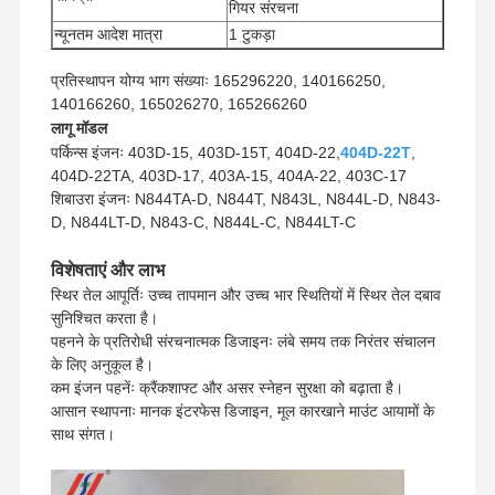
गियर संरचना
न्यूनतम आदेश मात्रा
1 टुकड़ा
भुगतान विधि
वेस्टर्न यूनियन, टी/टी
प्रतिस्थापन योग्य भाग संख्याः 165296220, 140166250,
यूपीएस/डीएचएल/ईएमएस/टीएनटी/
शिपिंग विधि
140166260, 165026270, 165266260
फेडएक्स
लागू मॉडल
पर्किन्स इंजनः 403D-15, 403D-15T, 404D-22,
404D-22T
,
404D-22TA, 403D-17, 403A-15, 404A-22, 403C-17
शिबाउरा इंजनः N844TA-D, N844T, N843L, N844L-D, N843-
D, N844LT-D, N843-C, N844L-C, N844LT-C
विशेषताएं और लाभ
स्थिर तेल आपूर्तिः उच्च तापमान और उच्च भार स्थितियों में स्थिर तेल दबाव
सुनिश्चित करता है।
पहनने के प्रतिरोधी संरचनात्मक डिजाइनः लंबे समय तक निरंतर संचालन
के लिए अनुकूल है।
कम इंजन पहनेंः क्रैंकशाफ्ट और असर स्नेहन सुरक्षा को बढ़ाता है।
आसान स्थापनाः मानक इंटरफेस डिजाइन, मूल कारखाने माउंट आयामों के
साथ संगत।