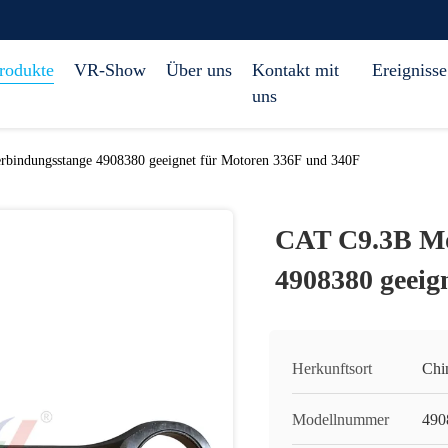
rodukte
VR-Show
Über uns
Kontakt mit
Ereignisse
uns
bindungsstange 4908380 geeignet für Motoren 336F und 340F
CAT C9.3B Mo
4908380 geeig
Herkunftsort
Chi
Modellnummer
490