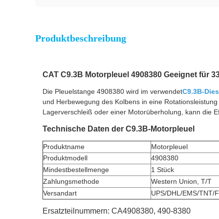
Produktbeschreibung
CAT C9.3B Motorpleuel 4908380 Geeignet für 3
Die Pleuelstange 4908380 wird im verwendet
C9.3B-Dies
und Herbewegung des Kolbens in eine Rotationsleistung
Lagerverschleiß oder einer Motorüberholung, kann die Ef
Technische Daten der C9.3B-Motorpleuel
Produktname
Motorpleuel
Produktmodell
4908380
Mindestbestellmenge
1 Stück
Zahlungsmethode
Western Union, T/T
Versandart
UPS/DHL/EMS/TNT/F
Ersatzteilnummern: CA4908380, 490-8380