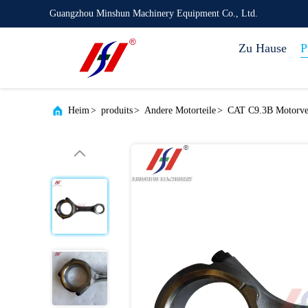
Guangzhou Minshun Machinery Equipment Co., Ltd.
Zu Hause
P
Heim
>
produits
>
Andere Motorteile
>
CAT C9.3B Motorver