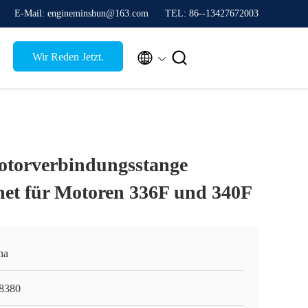
E-Mail: engineminshun@163.com
TEL: 86--13427672003


Wir Reden Jetzt.
torverbindungsstange
net für Motoren 336F und 340F
na
8380