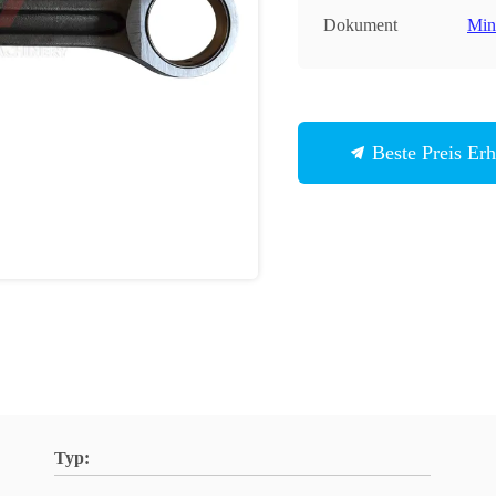
Dokument
Min
Beste Preis Erh
Typ: