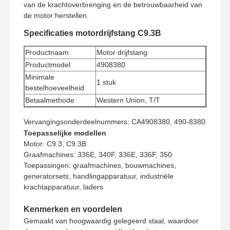
van de krachtoverbrenging en de betrouwbaarheid van
de motor herstellen.
Specificaties motordrijfstang C9.3B
Productnaam
Motor drijfstang
Productmodel
4908380
Minimale
1 stuk
bestelhoeveelheid
Betaalmethode
Western Union, T/T
Verzendmethode
UPS/DHL/EMS/TNT/FedEx
Vervangingsonderdeelnummers: CA4908380, 490-8380
Toepasselijke modellen
Motor: C9.3, C9.3B
Graafmachines: 336E, 340F, 336E, 336F, 350
Toepassingen: graafmachines, bouwmachines,
generatorsets, handlingapparatuur, industriële
krachtapparatuur, laders
Kenmerken en voordelen
Gemaakt van hoogwaardig gelegeerd staal, waardoor