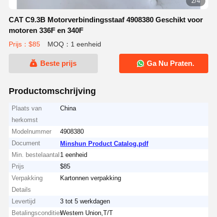
2/4
CAT C9.3B Motorverbindingsstaaf 4908380 Geschikt voor
motoren 336F en 340F
Prijs：$85
MOQ：1 eenheid
Beste prijs
Ga Nu Praten.
Productomschrijving
Plaats van
China
herkomst
Modelnummer
4908380
Document
Minshun Product Catalog.pdf
Min. bestelaantal
1 eenheid
Prijs
$85
Verpakking
Kartonnen verpakking
Details
Levertijd
3 tot 5 werkdagen
Betalingscondities
Western Union,T/T