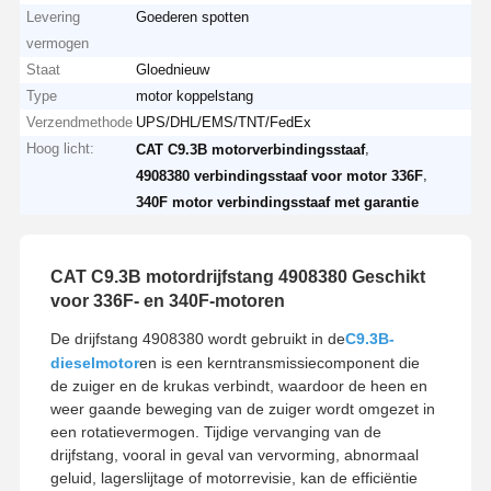
Levering
Goederen spotten
vermogen
Staat
Gloednieuw
Type
motor koppelstang
Verzendmethode
UPS/DHL/EMS/TNT/FedEx
Hoog licht:
,
CAT C9.3B motorverbindingsstaaf
,
4908380 verbindingsstaaf voor motor 336F
340F motor verbindingsstaaf met garantie
CAT C9.3B motordrijfstang 4908380 Geschikt
voor 336F- en 340F-motoren
De drijfstang 4908380 wordt gebruikt in de
C9.3B-
dieselmotor
en is een kerntransmissiecomponent die
de zuiger en de krukas verbindt, waardoor de heen en
weer gaande beweging van de zuiger wordt omgezet in
een rotatievermogen. Tijdige vervanging van de
drijfstang, vooral in geval van vervorming, abnormaal
geluid, lagerslijtage of motorrevisie, kan de efficiëntie