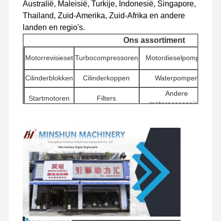
Australië, Maleisië, Turkije, Indonesië, Singapore,
dieselmotor
Thailand, Zuid-Amerika, Zuid-Afrika en andere
landen en regio's.
MITSUBISHI-Motor
Ons assortiment
Graafmotor
Motorrevisieset
Turbocompressoren
Motordieselpompen
de uitrusting van de motorverbouwing
Cilinderblokken
Cilinderkoppen
Waterpompen
Andere
Injectiepomp
Startmotoren
Filters
motoraccessoires
h
Turbocompressorassemblage
C
Draaibare
Verdeelkleppen
Reismotorassemblages
componenten
Overige motoronderdelen
Elektronisch Controlesysteem
elektrische onderdelen van motoren
Motorbrandstofsysteem
Graafmachine hydraulische onderdelen