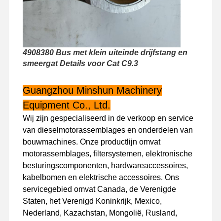
Fabriekstour
Kwaliteitscont
Neem
Nieuws
Role
Contact Met
Ons Op
4908380 Bus met klein uiteinde drijfstang en
smeergat Details voor Cat C9.3
Guangzhou Minshun Machinery
Gevallen
Equipment Co., Ltd.
Wij zijn gespecialiseerd in de verkoop en service
Perkins Engine
van dieselmotorassemblages en onderdelen van
bouwmachines. Onze productlijn omvat
Yanmar Motor
motorassemblages, filtersystemen, elektronische
besturingscomponenten, hardwareaccessoires,
Kubota-motor
kabelbomen en elektrische accessoires. Ons
servicegebied omvat Canada, de Verenigde
Motor van de Isuzu
Staten, het Verenigd Koninkrijk, Mexico,
Cummins -motor
Nederland, Kazachstan, Mongolië, Rusland,