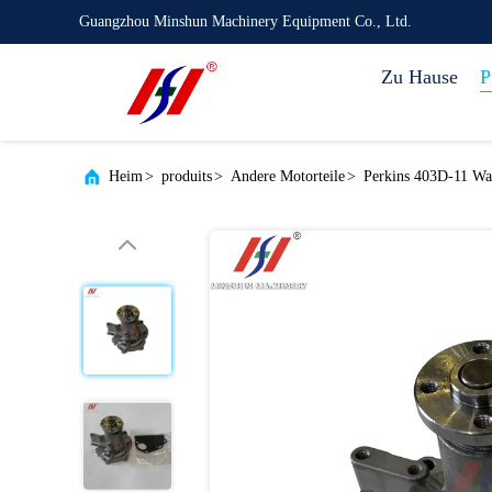
Guangzhou Minshun Machinery Equipment Co., Ltd.
Zu Hause
P
Heim
>
produits
>
Andere Motorteile
>
Perkins 403D-11 Wa