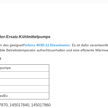
or-Ersatz-Kühlmittelpumpe
m des geeignet
Perkins 403D-11 Dieselmotor
. Es ist dafür verantwortl
ile Betriebstemperatur aufrechtzuerhalten und eine effiziente Wärmeab
e
rpumpe
edEx
7870, 145017840, 145017960