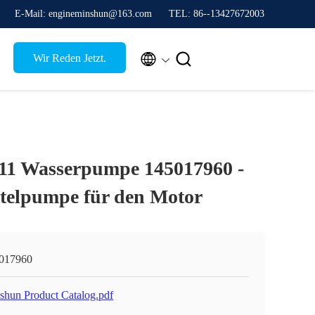
E-Mail: engineminshun@163.com
TEL: 86--13427672003


Wir Reden Jetzt.
-11 Wasserpumpe 145017960 -
telpumpe für den Motor
017960
shun Product Catalog.pdf