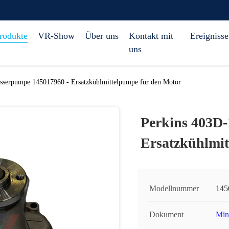
rodukte
VR-Show
Über uns
Kontakt mit
Ereignisse
uns
sserpumpe 145017960 - Ersatzkühlmittelpumpe für den Motor
Perkins 403D
Ersatzkühlmit
Modellnummer
145
Dokument
Min