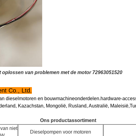
 oplossen van problemen met de motor 72963051520
t Co., Ltd.
ce van dieselmotoren en bouwmachineonderdelen.hardware-acce
erland, Kazachstan, Mongolië, Rusland, Australië, Maleisië,Tur
Ons productassortiment
van niet
Dieselpompen voor motoren
 W