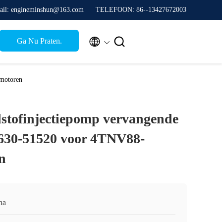
ail: engineminshun@163.com
TELEFOON: 86--13427672003


Ga Nu Praten.
motoren
stofinjectiepomp vervangende
630-51520 voor 4TNV88-
n
na