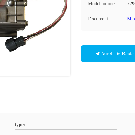
Modelnummer
729
Document
Min
Vind De Beste 
type: