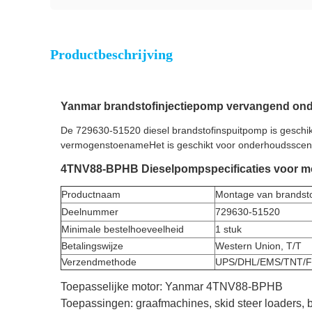
Productbeschrijving
Yanmar brandstofinjectiepomp vervangend on
De 729630-51520 diesel brandstofinspuitpomp is geschi
vermogenstoenameHet is geschikt voor onderhoudsscenari
4TNV88-BPHB Dieselpompspecificaties voor m
Productnaam
Montage van brandsto
Deelnummer
729630-51520
Minimale bestelhoeveelheid
1 stuk
Betalingswijze
Western Union, T/T
Verzendmethode
UPS/DHL/EMS/TNT/F
Toepasselijke motor: Yanmar 4TNV88-BPHB
Toepassingen: graafmachines, skid steer loaders,