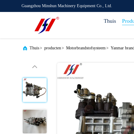
Guangzhou Minshun Machinery Equipment Co., Ltd.
Thuis
Prod
Thuis
>
producten
>
Motorbrandstofsysteem
>
Yanmar brand