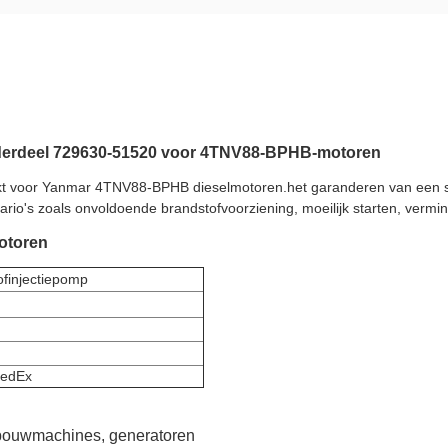
derdeel 729630-51520 voor 4TNV88-BPHB-motoren
kt voor Yanmar 4TNV88-BPHB dieselmotoren.het garanderen van een st
o's zoals onvoldoende brandstofvoorziening, moeilijk starten, vermin
otoren
finjectiepomp
edEx
 bouwmachines, generatoren