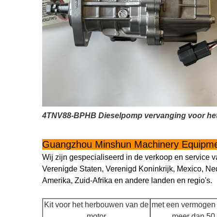
4TNV88-BPHB Dieselpomp vervanging voor het
Guangzhou Minshun Machinery Equipmen
Wij zijn gespecialiseerd in de verkoop en servi
Verenigde Staten, Verenigd Koninkrijk, Mexico, Ned
Amerika, Zuid-Afrika en andere landen en regio's.
Kit voor het herbouwen van de
met een vermogen 
motor
meer dan 50