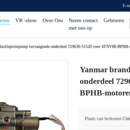
E-m
ucten
VR -show
Over Ons
Neem contact
Gebeuren
met ons op
stofinjectiepomp vervangende onderdeel 729630-51520 voor 4TNV88-BPHB-
Yanmar brand
onderdeel 729
BPHB-motore
Plaats van herkomst
Chi