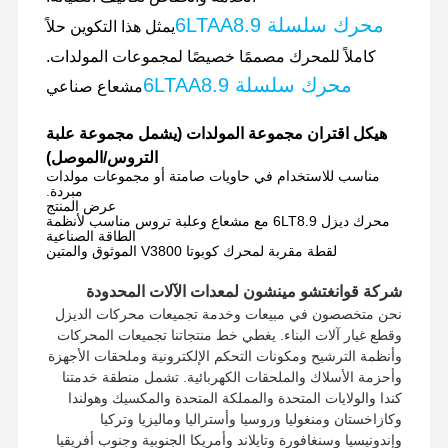
محرك سلسلة 6LTAA8.9
يمثل هذا التكوين حلاً
كاملاً للمحرك مصممًا خصيصًا لمجموعات المولدات.
محرك سلسلة 6LTAA8.9
مشعاع صناعي
هيكل اقتران مجموعة المولدات (يشمل مجموعة علبة
التروس/الموصل)
مناسب للاستخدام في حاويات صامتة أو مجموعات مولدات
مبردة.
عرض المنتج
محرك ديزل 6LT8.9 مع مشعاع وعلبة تروس مناسب لأنظمة
الطاقة الصناعية
لقطة مقربة لمحرك كوبوتا V3800 الموثوق والمتين
شركة قوانغتشو مينشون لمعدات الآلات المحدودة
نحن متخصصون في مبيعات وخدمة تجميعات محركات الديزل
وقطع غيار آلات البناء. يغطي خط منتجاتنا تجميعات المحركات
وأنظمة الترشيح ومكونات التحكم الإلكترونية وملحقات الأجهزة
وأحزمة الأسلاك والملحقات الكهربائية. تشمل منطقة خدمتنا
الصفحة
المنتجات
برنامج VR
حولنا
كندا والولايات المتحدة والمملكة المتحدة والمكسيك وهولندا
الرئيسية
وكازاخستان ومنغوليا وروسيا وأستراليا وماليزيا وتركيا
وإندونيسيا وسنغافورة وتايلاند وأمريكا الجنوبية وجنوب أفريقيا