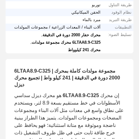
طريقة التناول
توربو
نظام الوقود
الحقن الميكانيكي
طريقة التبريد
مبرد بالماء
التطبيقات
آلات البناء / المعدات الزراعية / مجموعات المولدات
تسليط الضوء:
,
محرك حفار 2000 دورة في الدقيقة
,
6LTAA8.9-C325 محرك مجموعة مولدات
محرك 241 كيلوواط
مجموعة مولدات كاملة بمحرك 6LTAA8.9-C325 |
2000 دورة في الدقيقة | 241 كيلو واط | تجميع محرك
ديزل
إن محرك
6LTAA8.9-C325
هو محرك ديزل سداسي
الأسطوانات في خط مستقيم بسعة 8.9 لتر، ويستخدم
على نطاق واسع في معدات مثل آلات البناء ومجموعات
المضخات ومجموعات المولدات. يتميز هذا الطراز ببنية
ناضجة وموثوقة مع متانة استثنائية؛ فهو يحافظ على
خرج طاقة ثابت حتى في ظل ظروف التشغيل ذات