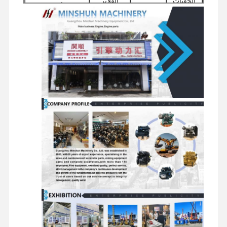
الحقنات
الفلاتر
البدء
الأخرى
قطع غيار حفارة
مضخات
مكونات
صمامات
تجميعات محركات
الحفارات
الدوران
التوزيع
السفر
الهيدروليكية
ج1: نحن متخصصون
في قطع غيار
محركات الحفارات،
على سبيل المثال
كتلة الأسطوانة
الرئيسية، رأس
الأسطوانة، عمود
الكرنك، تجميع
مكونات
س1: ما هي
المحرك، المكبس،
الهيكل
أسئلة
منتجاتك
بطانة الأسطوانة،
وملحقات
متكررة
الرئيسية؟
حلقة المكبس، عمود
أخرى
الكامات، قضيب
التوصيل، مضخة
الزيت، مضخة المياه،
منتجات سلسلة
الصمامات، الحركة،
إلخ. تقريبًا جميع