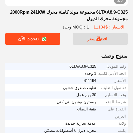
2/5
6LTAA8.9-C325 مجموعة مولد كاملة محرك 2000Rpm 241KW
مجموعة محرك الديزل
الأسعار：$11194
MOQ：1 وحدة
افضل سعر
نتحدث الآن
منتوج وصف
رقم الموديل
6LTAA8.9-C325
الحد الأدنى لكمية
1 وحدة
الأسعار
$11194
تفاصيل التغليف
تغليف صندوق خشبي
وقت التسليم
30 يوم عمل
شروط الدفع
ويسترن يونيون، تي / تي
القدرة على
بقعة البضائع
العرض
ولاية
علامة تجارية جديدة
يكتب
محرك ديزل 6 أسطوانات مضمّن