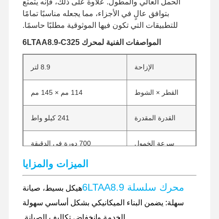
الحمل العالي والمطول. علاوة على ذلك، فإنه يتمتع
بتوافق عالٍ في الأجزاء، مما يجعله مناسبًا تمامًا
للتطبيقات التي تكون فيها الموثوقية مطلبًا حاسمًا.
المواصفات الفنية لمحرك 6LTAA8.9-C325
الإزاحة
8.9 لتر
القطر × الشوط
114 مم × 145 مم
القدرة المقدرة
241 كيلو واط
سرعة الخمول
700 دورة في الدقيقة
الميزات والمزايا
السرعة المقدرة
2000 دورة في الدقيقة
محرك سلسلة 6LTAA8.9
هيكل بسيط، صيانة
الوزن الصافي
650 كجم
سهلة: يضمن البناء الميكانيكي بشكل أساسي سهولة
للمحرك
الخدمة وانخفاض تكاليف الصيانة.