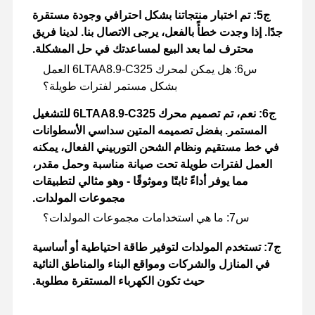
ج5: تم اختبار منتجاتنا بشكل احترافي وجودة مستقرة
جدًا. إذا وجدت خطأً بالفعل، يرجى الاتصال بنا. لدينا فريق
محترف لما بعد البيع لمساعدتك في حل المشكلة.
س6: هل يمكن لمحرك 6LTAA8.9-C325 العمل
بشكل مستمر لفترات طويلة؟
ج6: نعم، تم تصميم محرك 6LTAA8.9-C325 للتشغيل
المستمر. بفضل تصميمه المتين سداسي الأسطوانات
في خط مستقيم ونظام الشحن التوربيني الفعال، يمكنه
العمل لفترات طويلة تحت صيانة مناسبة وحمل مقدر،
مما يوفر أداءً ثابتًا وموثوقًا - وهو مثالي لتطبيقات
مجموعات المولدات.
س7: ما هي استخدامات مجموعات المولدات؟
ج7: تستخدم المولدات لتوفير طاقة احتياطية أو أساسية
في المنازل والشركات ومواقع البناء والمناطق النائية
حيث تكون الكهرباء المستقرة مطلوبة.