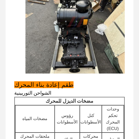
محرك الديزل
محرك ميتسوبيشي
محرك الحفريات
طقم إعادة بناء المحرك
مضخة حقن
تجميع الشاحن التربيني
طقم إعادة بناء المحرك
قطع غيار المحركات الأخرى
الشواحن التوربينية
نظام التحكم الإلكتروني
مضخات الديزل للمحرك
وحدات
المكونات الكهربائية للمحرك
تحكم
كتل
رؤوس
مضخات المياه
المحرك
الأسطوانات
الأسطوانات
نظام وقود المحرك
(ECU)
محركات
ملحقات المحرك
الأجزاء الهيدروليكية للحفارة