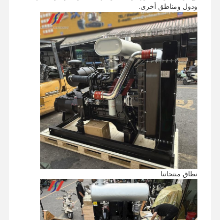
ودول ومناطق أخرى.
جولة في
مراقبة الجودة
اتصل بنا
أخبار
المصنع
الحالات
محرك بيركنز
محرك يانمار
محرك كوبوتا
نطاق منتجاتنا
محرك إسوزو
محرك الكمون