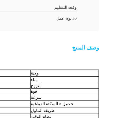
وقت التسليم
30 يوم عمل
وصف المنتج
ولاية
بناء
النزوح
قوة
سرعة
تتحمل × السكتة الدماغية
طريقة التناول
نظام الوقود