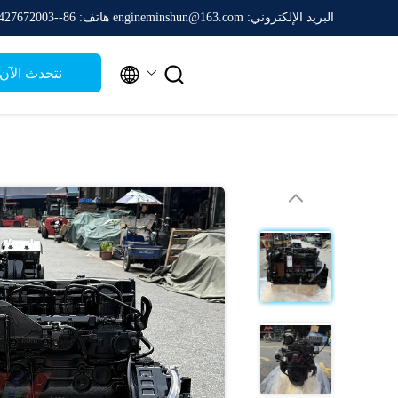
البريد الإلكتروني: engineminshun@163.com
هاتف: 86--13427672003


نتحدث الآن