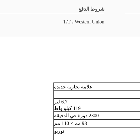
شروط الدفع
T/T ، Western Union
علامة تجارية جديدة
6.7 لتر
119 كيلو واط
2300 دورة في الدقيقة
98 مم × 110 مم
توربو