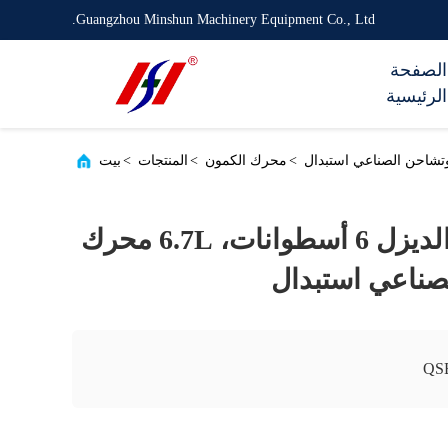
Guangzhou Minshun Machinery Equipment Co., Ltd.
الصفحة
الرئيسية
>
محرك الكمون
>
المنتجات
>
بيت
QSB6.7 محرك الديزل 6 أسطوانات، 6.7L محرك
صناعي استبدال
QS