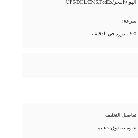
الهواء/البحر/UPS/DHL/EMS/FedEx
سرعة:
2300 دورة في الدقيقة
تفاصيل التغليف
عبوة صندوق خشبية