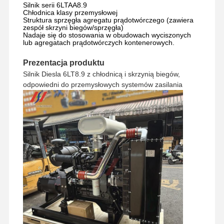
Silnik serii 6LTAA8.9
Chłodnica klasy przemysłowej
Struktura sprzęgła agregatu prądotwórczego (zawiera
zespół skrzyni biegów/sprzęgła)
Nadaje się do stosowania w obudowach wyciszonych
Wycieczka
Kontrola
Skontaktuj
Aktualności
lub agregatach prądotwórczych kontenerowych.
Po Fabryce
Jakości
Się Z Nami
Prezentacja produktu
Silnik Diesla 6LT8.9 z chłodnicą i skrzynią biegów,
odpowiedni do przemysłowych systemów zasilania
Sprawy
Silnik Perkinsa
Silnik Yanmar
Silnik Kubota
Silnik Isuzu
Silnik CUMMINS