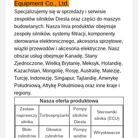
Equipment Co., Ltd.
części zamienne do koparek
Specjalizujemy się w sprzedaży i serwisie
zespołów silników Diesla oraz części do maszyn
budowlanych. Nasza linia produktów obejmuje
zespoły silników, systemy filtracji, komponenty
sterowania elektronicznego, akcesoria sprzętowe,
wiązki przewodów i akcesoria elektryczne. Nasz
obszar usług obejmuje Kanadę, Stany
Zjednoczone, Wielką Brytanię, Meksyk, Holandię,
Kazachstan, Mongolię, Rosję, Australię, Malezję,
Turcję, Indonezję, Singapur, Tajlandię, Amerykę
Południową, Afrykę Południową oraz inne kraje i
regiony.
Nasza oferta produktowa
Zestaw
Pompy
Sterowniki
naprawczy
Turbosprężarki
silników
silnika (ECU)
silnika
Diesla
Bloki
Głowice
Pompy
Wtryskiwacze
cylindrów
cylindrów
wodne