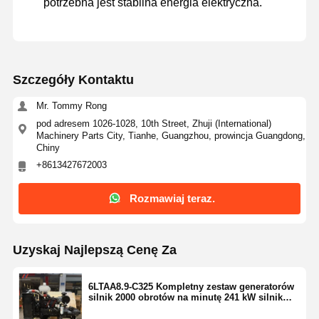
potrzebna jest stabilna energia elektryczna.
Szczegóły Kontaktu
Mr. Tommy Rong
pod adresem 1026-1028, 10th Street, Zhuji (International)
Machinery Parts City, Tianhe, Guangzhou, prowincja Guangdong,
Chiny
+8613427672003
Rozmawiaj teraz.
Uzyskaj Najlepszą Cenę Za
6LTAA8.9-C325 Kompletny zestaw generatorów
silnik 2000 obrotów na minutę 241 kW silnik
wysokoprężny