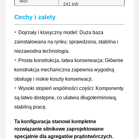
Moc
241 kW
znamionowa
Cechy i zalety
Prędkość biegu
700 obr./min
jałowego
•
Dojrzały i klasyczny model: Duża baza
zainstalowana na rynku; sprawdzona, stabilna i
Prędkość
2000 obr./min
niezawodna technologia.
znamionowa
•
Prosta konstrukcja, łatwa konserwacja: Głównie
Masa netto
konstrukcja mechaniczna zapewnia wygodną
650 kg
silnika
obsługę i niskie koszty konserwacji.
•
Wysoki stopień wspólności części: Komponenty
są łatwo dostępne, co ułatwia długoterminową,
stabilną pracę.
Strona
Produkty
Pokaz VR
O Nas
Ta konfiguracja stanowi kompletne
Główna
rozwiązanie silnikowe zaprojektowane
specjalnie dla agregatów prądotwórczych.