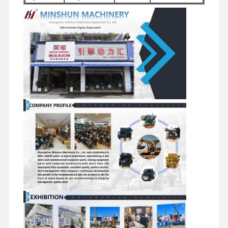
Inne
Pompy
Rozruszniki
Filtry
akcesoria
hydrauliczne
silnikowe
koparek
Zespoły
Elementy
Elementy
Zawory
silników
podwozia i inne
obrotowe
rozdzielające
jezdnych
akcesoria