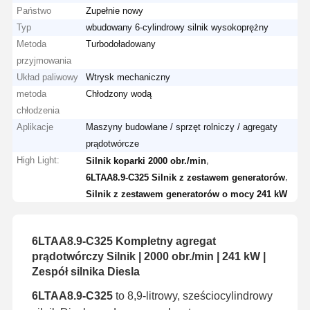
Państwo
Zupełnie nowy
Typ
wbudowany 6-cylindrowy silnik wysokoprężny
Metoda
Turbodoładowany
przyjmowania
Układ paliwowy
Wtrysk mechaniczny
metoda
Chłodzony wodą
chłodzenia
Aplikacje
Maszyny budowlane / sprzęt rolniczy / agregaty
prądotwórcze
High Light:
,
Silnik koparki 2000 obr./min
,
6LTAA8.9-C325 Silnik z zestawem generatorów
Silnik z zestawem generatorów o mocy 241 kW
6LTAA8.9-C325 Kompletny agregat
prądotwórczy Silnik | 2000 obr./min | 241 kW |
Zespół silnika Diesla
6LTAA8.9-C325
to 8,9-litrowy, sześciocylindrowy