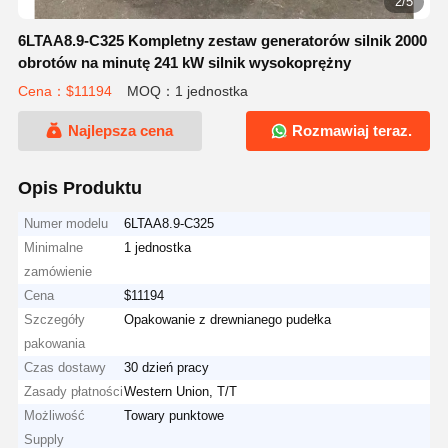
2/5
6LTAA8.9-C325 Kompletny zestaw generatorów silnik 2000
obrotów na minutę 241 kW silnik wysokoprężny
Cena：$11194
MOQ：1 jednostka
Najlepsza cena
Rozmawiaj teraz.
Opis Produktu
Numer modelu
6LTAA8.9-C325
Minimalne
1 jednostka
zamówienie
Cena
$11194
Szczegóły
Opakowanie z drewnianego pudełka
pakowania
Czas dostawy
30 dzień pracy
Zasady płatności
Western Union, T/T
Możliwość
Towary punktowe
Supply