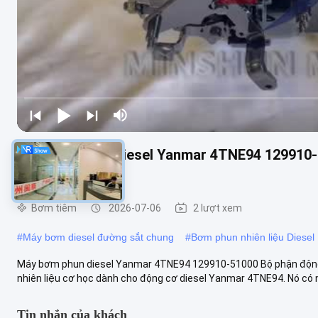
Máy bơm phun diesel Yanmar 4TNE94 129910-5
cao
Bơm tiêm
2026-07-06
2 lượt xem
#
Máy bơm diesel đường sắt chung
#
Bơm phun nhiên liệu Diesel
Máy bơm phun diesel Yanmar 4TNE94 129910-51000 Bộ phận động 
nhiên liệu cơ học dành cho động cơ diesel Yanmar 4TNE94. Nó có n
Tin nhắn của khách