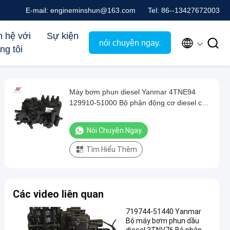
E-mail: engineminshun@163.com
Tel: 86--13427672003
n hệ với
Sự kiện


nói chuyện ngay.
ng tôi
Máy bơm phun diesel Yanmar 4TNE94
129910-51000 Bộ phận động cơ diesel có
độ chính xác cao
Nói Chuyện Ngay.
Tìm Hiểu Thêm
Các video liên quan
719744-51440 Yanmar
Bộ máy bơm phun dầu