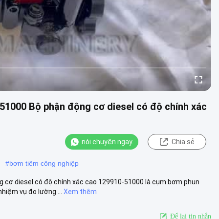
1000 Bộ phận động cơ diesel có độ chính xác
nói chuyện ngay.
Chia sẻ
#
bơm tiêm công nghiệp
cơ diesel có độ chính xác cao 129910-51000 là cụm bơm phun
hiệm vụ đo lường ...
Xem thêm
Để lại tin nhắn