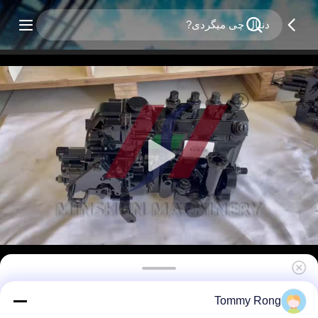
Yanmar 4TNE94 پمپ تزریق دیزل 129910-51000
Tommy Rong
قطعات موتور دیزل با دقت بالا