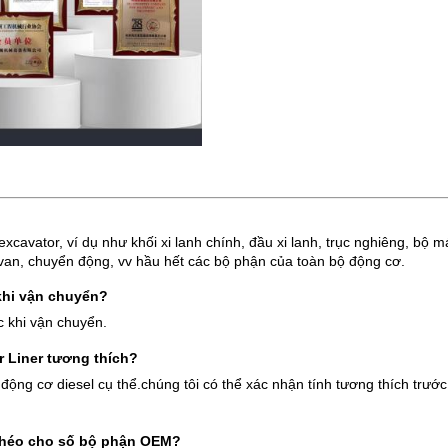
avator, ví dụ như khối xi lanh chính, đầu xi lanh, trục nghiêng, bộ máy,
an, chuyển động, vv hầu hết các bộ phận của toàn bộ động cơ.
khi vận chuyển?
c khi vận chuyển.
r Liner tương thích?
ộng cơ diesel cụ thể.chúng tôi có thể xác nhận tính tương thích trướ
 chéo cho số bộ phận OEM?