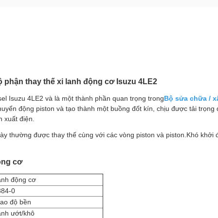
ộ phận thay thế xi lanh động cơ Isuzu 4LE2
sel Isuzu 4LE2 và là một thành phần quan trọng trong
Bộ sửa chữa / x
huyển động piston và tạo thành một buồng đốt kín, chịu được tải trọng
n xuất điện.
 này thường được thay thế cùng với các vòng piston và piston.Khó khở
ộng cơ
lanh động cơ
384-0
cao độ bền
lanh ướt/khô