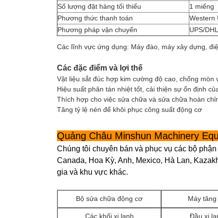
Số lượng đặt hàng tối thiểu
1 miếng
Phương thức thanh toán
Western 
Phương pháp vận chuyển
UPS/DHL
Các lĩnh vực ứng dụng: Máy đào, máy xây dựng, điện
Các đặc điểm và lợi thế
Vật liệu sắt đúc hợp kim cường độ cao, chống mòn 
Hiệu suất phân tán nhiệt tốt, cải thiện sự ổn định c
Thích hợp cho việc sửa chữa và sửa chữa hoàn chỉ
Tăng tỷ lệ nén để khôi phục công suất động cơ
Quảng Châu Minshun Machinery Equi
Chúng tôi chuyên bán và phục vụ các bộ phận
Canada, Hoa Kỳ, Anh, Mexico, Hà Lan, Kazakh
gia và khu vực khác.
Bộ sửa chữa động cơ
Máy tăng
Các khối xi lanh
Đầu xi l