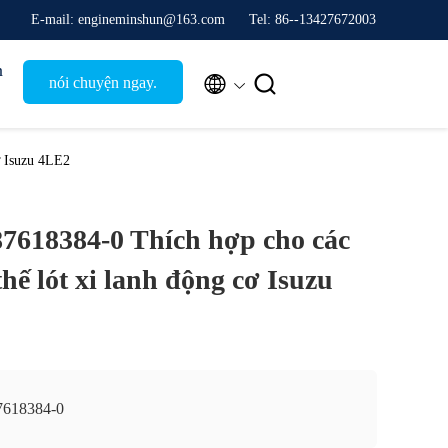
E-mail: engineminshun@163.com
Tel: 86--13427672003
n


nói chuyện ngay.
ơ Isuzu 4LE2
-87618384-0 Thích hợp cho các
hế lót xi lanh động cơ Isuzu
7618384-0