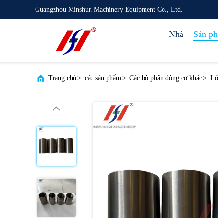
Guangzhou Minshun Machinery Equipment Co., Ltd.
Nhà
Sản p
Trang chủ
>
các sản phẩm
>
Các bộ phận động cơ khác
>
Ló