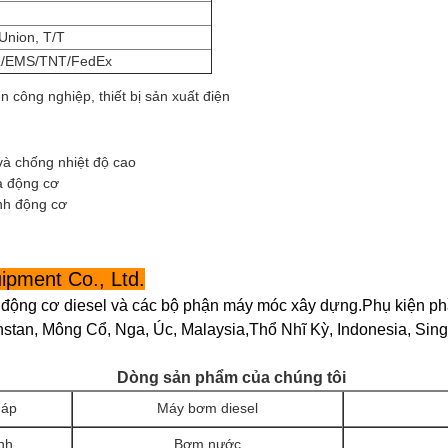
Union, T/T
/EMS/TNT/FedEx
 công nghiệp, thiết bị sản xuất điện
và chống nhiệt độ cao
ủa động cơ
nh động cơ
pment Co., Ltd.
 động cơ diesel và các bộ phận máy móc xây dựng.Phụ kiện p
stan, Mông Cổ, Nga, Úc, Malaysia,Thổ Nhĩ Kỳ, Indonesia, Sin
Dòng sản phẩm của chúng tôi
 áp
Máy bơm diesel
anh
Bơm nước