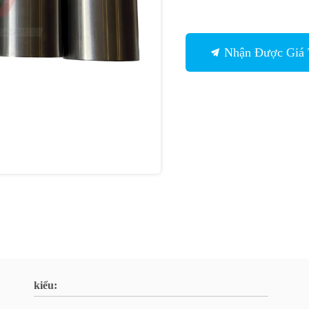
Nhận Được Giá 
kiểu: