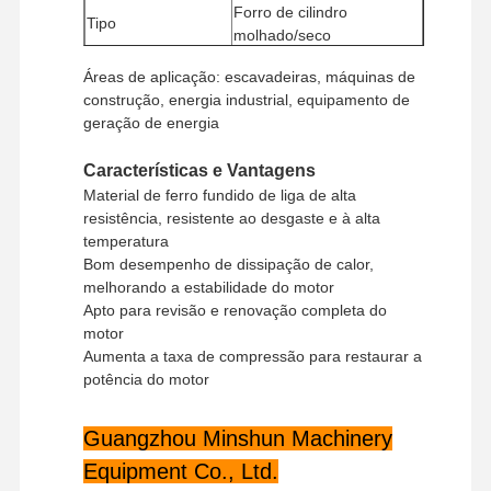
Forro de cilindro
Tipo
molhado/seco
Quantidade mínima
1 peça
Áreas de aplicação: escavadeiras, máquinas de
de encomenda
construção, energia industrial, equipamento de
Método de
Western Union, T/T
geração de energia
pagamento
Método de
Características e Vantagens
UPS/DHL/EMS/TNT/FedEx
transporte
Material de ferro fundido de liga de alta
resistência, resistente ao desgaste e à alta
temperatura
Bom desempenho de dissipação de calor,
melhorando a estabilidade do motor
Apto para revisão e renovação completa do
motor
Aumenta a taxa de compressão para restaurar a
potência do motor
Para Casa
Produtos
Show De RV
Sobre Nós
Guangzhou Minshun Machinery
Equipment Co., Ltd.