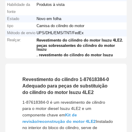
Habilidade da
Produtos à vista
fonte
Estado
Novo em folha
tipo
Camisa do cilindro do motor
Método de envio
UPS/DHL/EMS/TNT/FedEx
Realçar:
,
Revestimento do cilindro do motor Isuzu 4LE2
peças sobressalentes do cilindro do motor
Isuzu
,
revestimento do cilindro do motor Isuzu
Revestimento do cilindro 1-87618384-0
Adequado para peças de substituição
do cilindro do motor Isuzu 4LE2
1-87618384-0 é um revestimento de cilindro
para o motor diesel Isuzu 4LE2 e um
componente chave em
Kit de
revisão/reconstrução do motor 4LE2
Instalado
no interior do bloco do cilindro, serve de