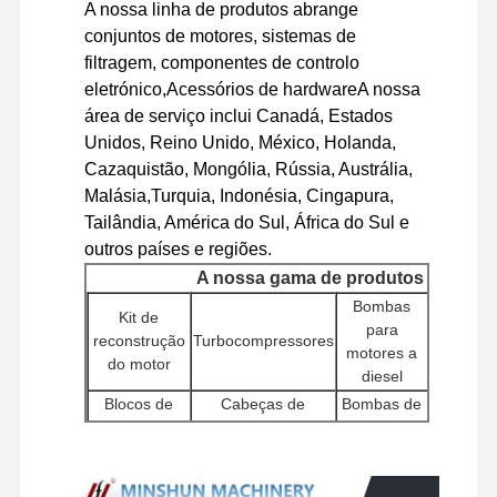
A nossa linha de produtos abrange
conjuntos de motores, sistemas de
filtragem, componentes de controlo
Visita À
Controle De
Contacte-
Notícias
Fábrica
Qualidade
Nos
eletrónico,Acessórios de hardwareA nossa
área de serviço inclui Canadá, Estados
Unidos, Reino Unido, México, Holanda,
Cazaquistão, Mongólia, Rússia, Austrália,
Malásia,Turquia, Indonésia, Cingapura,
Casos
Tailândia, América do Sul, África do Sul e
outros países e regiões.
Perkins Engine
A nossa gama de produtos
Bombas
Kit de
Controla
Motor Yanmar
para
reconstrução
Turbocompressores
de mot
motores a
do motor
(ECU
Motor Kubota
diesel
Blocos de
Cabeças de
Bombas de
Motor Isuzu
Injeto
cilindros
cilindros
água
Bomb
Motor Cummins
Outros
Motores de
hidrául
Filtros
acessórios