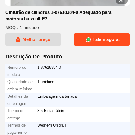
2/5
Cinturão de cilindros 1-87618384-0 Adequado para
motores Isuzu 4LE2
MOQ：1 unidade
Melhor preço
Falem agora.
Descrição De Produto
Número do
1-87618384-0
modelo
Quantidade de
1 unidade
ordem mínima
Detalhes da
Embalagem cartonada
embalagem
Tempo de
3 a 5 dias úteis
entrega
Termos de
Western Union,T/T
pagamento