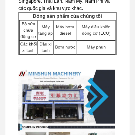
Singapore, Thái Lan, Nam Mỹ, Nam Phi và
động cơ CUMMINS
các quốc gia và khu vực khác.
Dòng sản phẩm của chúng tôi
Động cơ diesel
Bộ sửa
Máy
Máy bơm
Máy điều khiển
động cơ misubishi
chữa
tăng áp
diesel
động cơ (ECU)
động cơ
Máy đào
Các khối
Đầu xi
Bơm nước
Máy phun
xi lanh
lanh
bộ tái tạo động cơ
Động cơ
Các phụ
Máy bơm thủy lực
khởi
Bộ lọc
kiện động
máy đào
Bơm tiêm
động
cơ khác
Các
Bộ lắp ráp máy tăng áp
Van
Các thành phần
thành
Bộ máy di
phân
khung gầm và phụ
phần
chuyển
Các bộ phận động cơ khác
phối
kiện khác
xoay
Hệ thống điều khiển điện tử
Các thành phần điện của động cơ
Hệ thống nhiên liệu động cơ