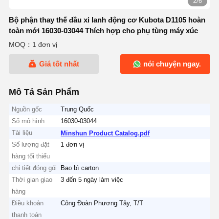
2/6
Bộ phận thay thế đầu xi lanh động cơ Kubota D1105 hoàn
toàn mới 16030-03044 Thích hợp cho phụ tùng máy xúc
MOQ：1 đơn vị
Giá tốt nhất
nói chuyện ngay.
Mô Tả Sản Phẩm
Nguồn gốc
Trung Quốc
Số mô hình
16030-03044
Tài liệu
Minshun Product Catalog.pdf
Số lượng đặt
1 đơn vị
hàng tối thiểu
chi tiết đóng gói
Bao bì carton
Thời gian giao
3 đến 5 ngày làm việc
hàng
Điều khoản
Công Đoàn Phương Tây, T/T
thanh toán