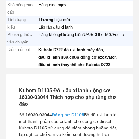
Khả năng cung
Hàng giao ngay
cấp
Tình trạng
Thương hiệu mới
kiểu
Lắp ráp đầu xi lanh
Phương thức
Hàng không/Đường biển/UPS/DHL/EMS/FedEx
vận chuyển
Điểm nổi bật:
,
Kubota D722 đầu xi lanh máy đào
,
đầu xi lanh sửa chữa động cơ excavator
đầu xi lanh thay thế cho Kubota D722
Kubota D1105 Đổi đầu xi lanh động cơ
16030-03044 Thích hợp cho phụ tùng thợ
đào
Số 16030-03044
Động cơ D1105
Bộ đầu xi lanh là
một thành phần đầu xi lanh cho động cơ diesel
Kubota D1105 sử dụng để niêm phong buồng đốt,
lắp đặt cơ chế van,và kiểm soát đường hút và