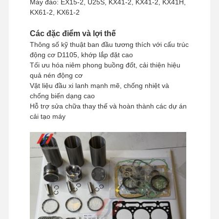
Máy đào: EX15-2, U25S, KX41-2, KX41-2, KX41H,
tối thiểu
KX61-2, KX61-2
Phương thức
Western Union, T/T
thanh toán
Các đặc điểm và lợi thế
Phương pháp vận
UPS/DHL/EMS/TNT/FedEx
Thông số kỹ thuật ban đầu tương thích với cấu trúc
chuyển
động cơ D1105, khớp lắp đặt cao
Tối ưu hóa niêm phong buồng đốt, cải thiện hiệu
quả nén động cơ
Vật liệu đầu xi lanh mạnh mẽ, chống nhiệt và
chống biến dạng cao
Hỗ trợ sửa chữa thay thế và hoàn thành các dự án
cải tạo máy
Nhà
Sản Phẩm
Buổi Trình
Về Chúng
Diễn VR
Tôi