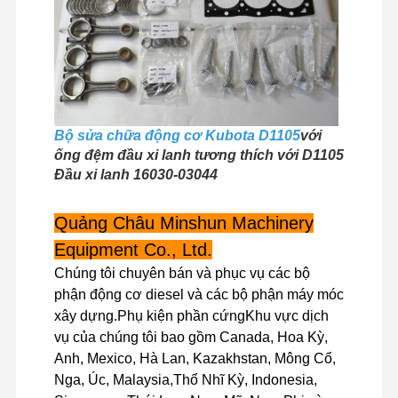
Chuyến
Kiểm Soát
Liên Hệ Với
Tin Tức
Tham Quan
Chất Lượng
Chúng Tôi
Nhà Máy
Bộ sửa chữa động cơ Kubota D1105
với
ống đệm đầu xi lanh tương thích với D1105
Đầu xi lanh 16030-03044
Các Trường
Hợp
Quảng Châu Minshun Machinery
Equipment Co., Ltd.
động cơ Perkins
Chúng tôi chuyên bán và phục vụ các bộ
phận động cơ diesel và các bộ phận máy móc
Động cơ Yanmar
xây dựng.Phụ kiện phần cứngKhu vực dịch
động cơ Kubota
vụ của chúng tôi bao gồm Canada, Hoa Kỳ,
Anh, Mexico, Hà Lan, Kazakhstan, Mông Cổ,
Động cơ Isuzu
Nga, Úc, Malaysia,Thổ Nhĩ Kỳ, Indonesia,