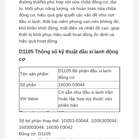
đường thảiNó phù hợp với sửa chữa động cơ, đại
tu, khôi phục năng lượng, và hoàn toàn sửa chữa
động cơ, hiệu quả giải quyết các vấn đề như nứt
đầu xi lanh, thất bại niêm phong van,nén không đủ,
khó khăn khởi động, mất điện và nhiệt độ cao, giúp
thiết bị khôi phục hiệu suất hoạt động ổn định và
hiệu quả hoạt động.
D1105 Thông số kỹ thuật đầu xi lanh động
cơ
D1105 Bộ phận đầu xi lanh
Tên sản phẩm
động cơ
Số phần
16030-03044
Có sẵn như đầu xi lanh trần
Với Valve
hoặc tập hợp tùy thuộc vào
phiên bản
Trọng lượng tổng
10kg
Trọng lượng ròng
9kg
Số bộ phận thay thế: 1G053-03044, 1G05303044,
1603003044, 16030-03042
Kích thước
35*19*14CM
Động cơ: D1105
Số lượng đặt hàng
1 miếng