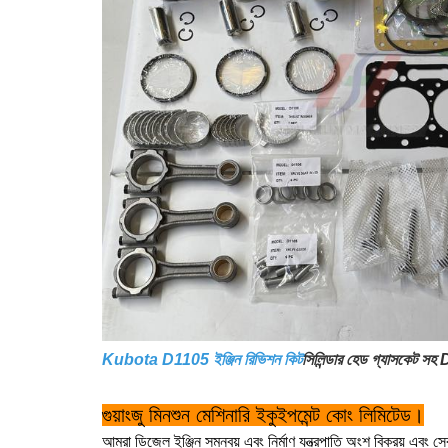
Kubota D1105 ইঞ্জিন রিভিশন কিট
সিলিন্ডার হেড গ্যাসকেট সহ
গুয়াংজু মিনশুন মেশিনারি ইকুইপমেন্ট কোং লিমিটেড।
আমরা ডিজেল ইঞ্জিন সমন্বয় এবং নির্মাণ যন্ত্রপাতি অংশ বিক্রয় এবং সেব