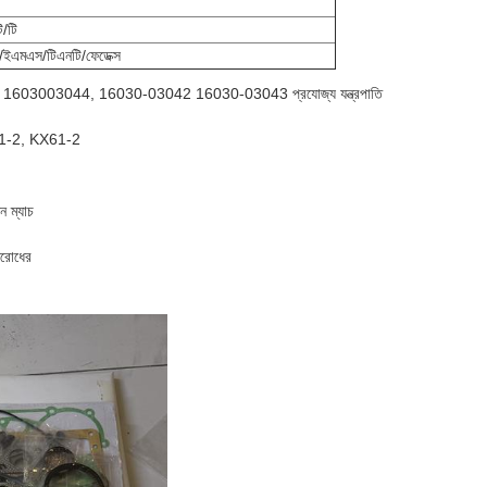
ি/টি
ইএমএস/টিএনটি/ফেডেক্স
44, 1603003044, 16030-03042 16030-03043 প্রযোজ্য যন্ত্রপাতি
61-2, KX61-2
ন ম্যাচ
িরোধের