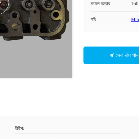
মডেল নম্বার
160
নথি
Min
সেরা দাম পান
টাইপ: