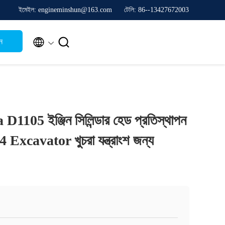
ইমেইল: engineminshun@163.com
টেলি: 86--13427672003


ন
ta D1105 ইঞ্জিন সিলিন্ডার হেড প্রতিস্থাপন
 Excavator খুচরা যন্ত্রাংশ জন্য