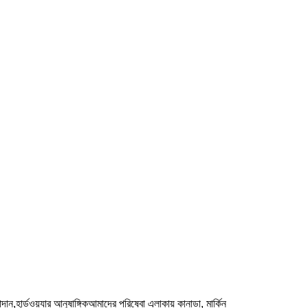
াদান,হার্ডওয়্যার আনুষাঙ্গিকআমাদের পরিষেবা এলাকায় কানাডা, মার্কিন