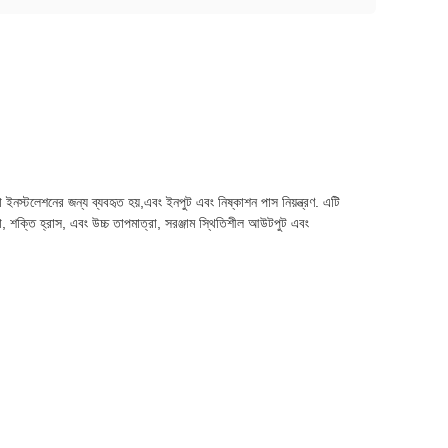
নস্টলেশনের জন্য ব্যবহৃত হয়,এবং ইনপুট এবং নিষ্কাশন পাস নিয়ন্ত্রণ. এটি
বিধা, শক্তি হ্রাস, এবং উচ্চ তাপমাত্রা, সরঞ্জাম স্থিতিশীল আউটপুট এবং