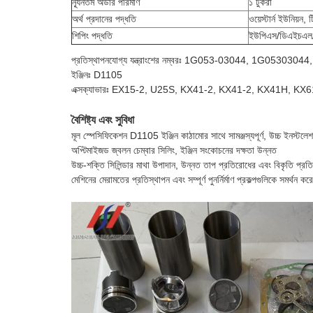
ন্যূনতম অর্ডার পরিমাণ
১ টুকরা
অর্থ প্রদানের পদ্ধতি
ওয়েস্টার্ন ইউনিয়ন, ট
শিপিং পদ্ধতি
ইউপিএস/ডিএইচএল/
প্রতিস্থাপনযোগ্য যন্ত্রাংশের নম্বরঃ 1G053-03044, 1G053030
ইঞ্জিনঃ D1105
এক্সক্যাভারঃ EX15-2, U25S, KX41-2, KX41-2, KX41H, KX
বৈশিষ্ট্য এবং সুবিধা
মূল স্পেসিফিকেশন D1105 ইঞ্জিন কাঠামোর সাথে সামঞ্জস্যপূর্ণ, উচ্চ ইনস্টলেশ
অপ্টিমাইজড জ্বলন চেম্বার সিলিং, ইঞ্জিন সংকোচনের দক্ষতা উন্নত
উচ্চ-শক্তি সিলিন্ডার মাথা উপাদান, উন্নত তাপ প্রতিরোধের এবং বিকৃতি প্রত
মেশিনের মেরামতের প্রতিস্থাপন এবং সম্পূর্ণ পুনর্নির্মাণ প্রকল্পগুলিকে সমর্থন করে