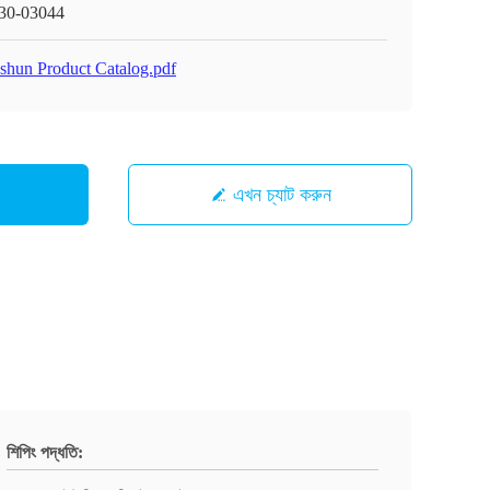
30-03044
shun Product Catalog.pdf
এখন চ্যাট করুন
শিপিং পদ্ধতি: