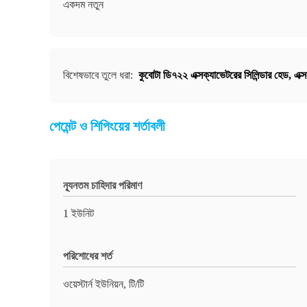
একদম নতুন
বিশেষভাবে তুলে ধরা:
কুবোটা ডি৭২২ এক্সক্যাভেটরের সিলিন্ডার হেড
,
এক্
পেমেন্ট ও শিপিংয়ের শর্তাবলী
ন্যূনতম চাহিদার পরিমাণ
1 ইউনিট
পরিশোধের শর্ত
ওয়েস্টার্ন ইউনিয়ন, টি/টি