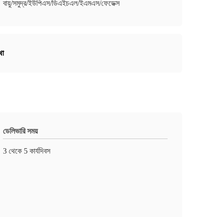
বায়ু/সমুদ্র/ইউপিএস/ডিএইচএল/ইএমএস/ফেডেক্স
থা
ডেলিভারি সময়
3 থেকে 5 কার্যদিবস