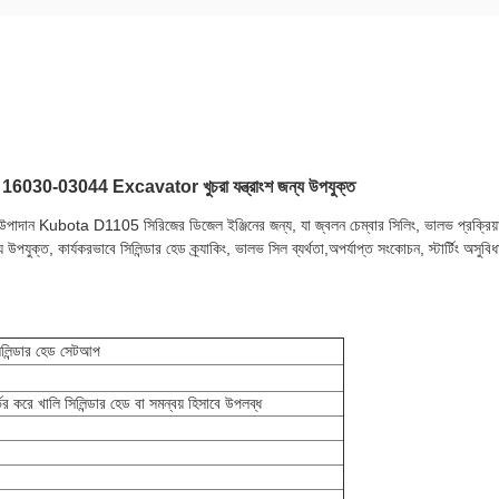
পার্ট 16030-03044 Excavator খুচরা যন্ত্রাংশ জন্য উপযুক্ত
ড উপাদান Kubota D1105 সিরিজের ডিজেল ইঞ্জিনের জন্য, যা জ্বলন চেম্বার সিলিং, ভালভ প্রক্রিয়া ই
্য উপযুক্ত, কার্যকরভাবে সিলিন্ডার হেড ক্র্যাকিং, ভালভ সিল ব্যর্থতা,অপর্যাপ্ত সংকোচন, স্টার্টিং অসু
লিন্ডার হেড সেটআপ
র করে খালি সিলিন্ডার হেড বা সমন্বয় হিসাবে উপলব্ধ