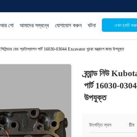
িআর শো
আমাদের সম্বন্ধে
যোগাযোগ করুন
ঘটনা
এখন চ্যাট করু
ন সিলিন্ডার হেড প্রতিস্থাপন পার্ট 16030-03044 Excavator খুচরা যন্ত্রাংশ জন্য উপযুক্ত
ব্র্যান্ড নিউ Kubo
পার্ট 16030-03044
উপযুক্ত
উৎপত্তি স্থল
চীন