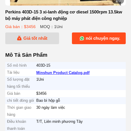
2/5
Perkins 403D-15 3 xi-lanh động cơ diesel 1500rpm 13.5kw
bộ máy phát điện công nghiệp
Giá bán：$3456
MOQ：1Uni
Giá tốt nhất
nói chuyện ngay.
Mô Tả Sản Phẩm
Số mô hình
403D-15
Tài liệu
Minshun Product Catalog.pdf
Số lượng đặt
1Uni
hàng tối thiểu
Giá bán
$3456
chi tiết đóng gói
Bao bì hộp gỗ
Thời gian giao
30 ngày làm việc
hàng
Điều khoản
T/T, Liên minh phương Tây
thanh toán