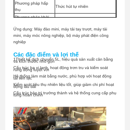
Phương pháp hấp
Thức hút tự nhiên
thụ
Phương pháp khởi
Khởi động bằng điện
động
Ứng dụng: Máy đào mini, máy tải tay trượt, máy tải
Số lượng đặt hàng
1 miếng
mini, máy móc nông nghiệp, bộ máy phát điện công
tối thiểu
nghiệp
Phương pháp thanh
Western Union, T/T
toán
Các đặc điểm và lợi thế
Phương pháp vận
1Thiết kế dịch chuyển.5L, hiệu quả sản xuất cân bằng
và kích thước nhỏ gọn
UPS / DHL / EMS / TNT / FedEx
chuyển
Cấu trúc ba xi lanh, hoạt động trơn tru và kiểm soát
rung động tuyệt vời
Hệ thống làm mát bằng nước, phù hợp với hoạt động
tải liên tục
Kiểm soát tiêu thụ nhiên liệu tốt, giúp giảm chi phí hoạt
động lâu dài
Cấu trúc bảo trì trưởng thành và hệ thống cung cấp phụ
tùng hoàn chỉnh
Nhà
Sản Phẩm
Buổi Trình
Về Chúng
Diễn VR
Tôi