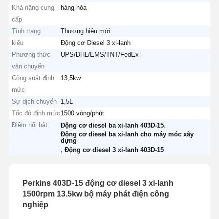
Khả năng cung
hàng hóa
cấp
Tình trạng
Thương hiệu mới
kiểu
Động cơ Diesel 3 xi-lanh
Phương thức
UPS/DHL/EMS/TNT/FedEx
vận chuyển
Công suất định
13,5kw
mức
Sự dịch chuyển
1,5L
Tốc độ định mức
1500 vòng/phút
Điểm nổi bật:
,
Động cơ diesel ba xi-lanh 403D-15
Động cơ diesel ba xi-lanh cho máy móc xây
dựng
,
Động cơ diesel 3 xi-lanh 403D-15
Perkins 403D-15 động cơ diesel 3 xi-lanh
1500rpm 13.5kw bộ máy phát điện công
nghiệp