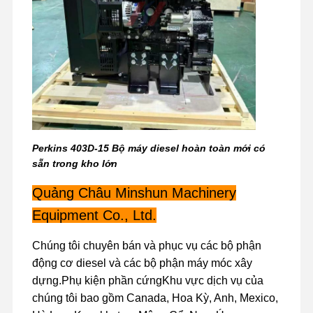
động cơ CUMMINS
Động cơ diesel
động cơ misubishi
Máy đào
bộ tái tạo động cơ
Perkins 403D-15 Bộ máy diesel hoàn toàn mới có
Bơm tiêm
sẵn trong kho lớn
Bộ lắp ráp máy tăng áp
Quảng Châu Minshun Machinery
Equipment Co., Ltd.
Các bộ phận động cơ khác
Hệ thống điều khiển điện tử
Chúng tôi chuyên bán và phục vụ các bộ phận
động cơ diesel và các bộ phận máy móc xây
Các thành phần điện của động cơ
dựng.Phụ kiện phần cứngKhu vực dịch vụ của
chúng tôi bao gồm Canada, Hoa Kỳ, Anh, Mexico,
Hệ thống nhiên liệu động cơ