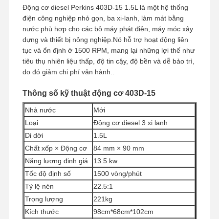
Động cơ diesel Perkins 403D-15 1.5L là một hệ thống
điện công nghiệp nhỏ gọn, ba xi-lanh, làm mát bằng
nước phù hợp cho các bộ máy phát điện, máy móc xây
dựng và thiết bị nông nghiệp.Nó hỗ trợ hoạt động liên
tục và ổn định ở 1500 RPM, mang lại những lợi thế như
tiêu thụ nhiên liệu thấp, độ tin cậy, độ bền và dễ bảo trì,
do đó giảm chi phí vận hành..
Thông số kỹ thuật động cơ 403D-15
Nhà nước
Mới
Loại
Động cơ diesel 3 xi lanh
Di dời
1.5L
Chất xốp × Động cơ
84 mm × 90 mm
Năng lượng định giá
13.5 kw
Tốc độ định số
1500 vòng/phút
Tỷ lệ nén
22.5:1
Trọng lượng
221kg
Kích thước
98cm*68cm*102cm