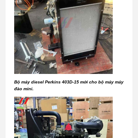
Chuyến
Kiểm Soát
Liên Hệ Với
Tin Tức
Tham Quan
Chất Lượng
Chúng Tôi
Nhà Máy
Các Trường
Hợp
Bộ máy diesel Perkins 403D-15 mới cho bộ máy máy
đào mini.
động cơ Perkins
Động cơ Yanmar
động cơ Kubota
Động cơ Isuzu