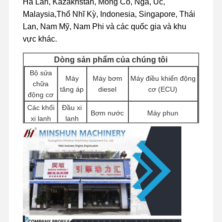
Hà Lan, Kazakhstan, Mông Cổ, Nga, Úc,
Phụ tùng thủy lực máy xúc
Malaysia,Thổ Nhĩ Kỳ, Indonesia, Singapore, Thái
Lan, Nam Mỹ, Nam Phi và các quốc gia và khu
phụ tùng máy xúc
vực khác.
Dòng sản phẩm của chúng tôi
Bộ sửa
Máy
Máy bơm
Máy điều khiển động
chữa
tăng áp
diesel
cơ (ECU)
động cơ
Các khối
Đầu xi
Bơm nước
Máy phun
xi lanh
lanh
Các phụ
Động cơ
Máy bơm thủy lực
Bộ lọc
kiện động
khởi động
máy đào
cơ khác
Các
Van
Các thành phần
thành
Bộ máy di
phân
khung gầm và phụ
phần
chuyển
phối
kiện khác
xoay