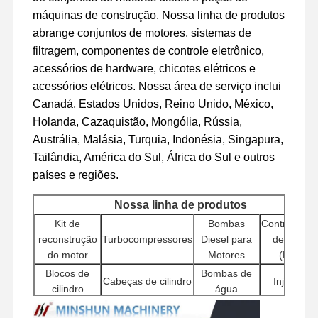
máquinas de construção. Nossa linha de produtos
peças sobresselentes da máquina escavadora
abrange conjuntos de motores, sistemas de
filtragem, componentes de controle eletrônico,
acessórios de hardware, chicotes elétricos e
acessórios elétricos. Nossa área de serviço inclui
Canadá, Estados Unidos, Reino Unido, México,
Holanda, Cazaquistão, Mongólia, Rússia,
Austrália, Malásia, Turquia, Indonésia, Singapura,
Tailândia, América do Sul, África do Sul e outros
países e regiões.
Nossa linha de produtos
Kit de
Bombas
Controlador
reconstrução
Turbocompressores
Diesel para
de motor
do motor
Motores
(ECU)
Blocos de
Bombas de
Cabeças de cilindro
Injetores
cilindro
água
Bombas
Outros