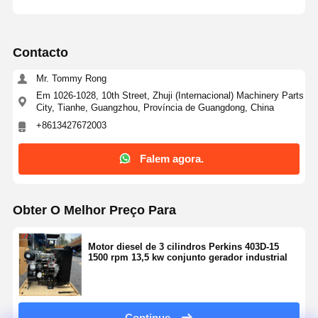
Contacto
Mr. Tommy Rong
Em 1026-1028, 10th Street, Zhuji (Internacional) Machinery Parts
City, Tianhe, Guangzhou, Província de Guangdong, China
+8613427672003
Falem agora.
Obter O Melhor Preço Para
Motor diesel de 3 cilindros Perkins 403D-15
1500 rpm 13,5 kw conjunto gerador industrial
Continue