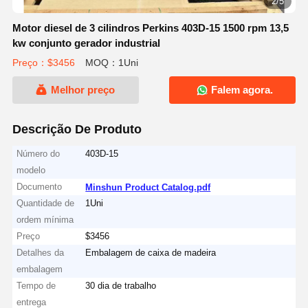
2/5
Motor diesel de 3 cilindros Perkins 403D-15 1500 rpm 13,5
kw conjunto gerador industrial
Preço：$3456
MOQ：1Uni
Melhor preço
Falem agora.
Descrição De Produto
Número do
403D-15
modelo
Documento
Minshun Product Catalog.pdf
Quantidade de
1Uni
ordem mínima
Preço
$3456
Detalhes da
Embalagem de caixa de madeira
embalagem
Tempo de
30 dia de trabalho
entrega