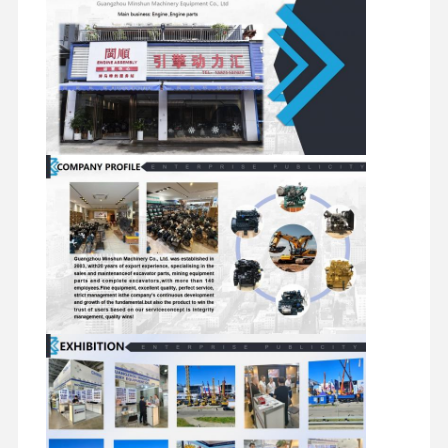
Motores de
Hidráulicas
Filtros
acessórios de
partida
para
motor
Escavadeir
Component
Conjuntos de
Componentes
Válvulas
do chassi 
motores de
giratórios
Distribuidoras
outros
deslocamento
acessórios