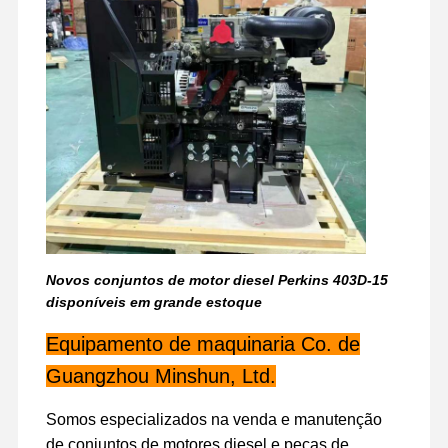
motor a diesel
Motor de MITSUBISHI
Motor de escavadeira
jogo da reconstrução do motor
Bomba de injecção
Conjunto do turbocompressor
Outras Peças do Motor
Novos conjuntos de motor diesel Perkins 403D-15
Sistema de controlo eletrônico
disponíveis em grande estoque
Equipamento de maquinaria Co. de
componentes elétricos do motor
Guangzhou Minshun, Ltd.
Sistema de combustível do motor
Somos especializados na venda e manutenção
Peças Hidráulicas de Escavadeira
de conjuntos de motores diesel e peças de