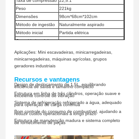
Taxa de compressão
22,5:1
Peso
221kg
Dimensões
98cm*68cm*102cm
Método de ingestão
Naturalmente aspirado
Método inicial
Partida elétrica
Quantidade mínima
1 peça
de pedido
Aplicações: Mini escavadeiras, minicarregadeiras,
Métodos de
minicarregadeiras, máquinas agrícolas, grupos
União Ocidental, T/T
pagamento
geradores industriais
Métodos de envio
UPS/DHL/EMS/TNT/FedEx
Recursos e vantagens
Design de deslocamento de 1,5L, equilibrando
eficiência de saída e tamanho compacto
Estrutura em linha de três cilindros, operação suave e
excelente controle de vibração
Sistema de refrigeração refrigerado a água, adequado
para operação de carga contínua
Bom controle do consumo de combustível, ajudando a
reduzir custos operacionais a longo prazo
Estrutura de manutenção madura e sistema completo
Para Casa
Produtos
Show De RV
Sobre Nós
de fornecimento de peças