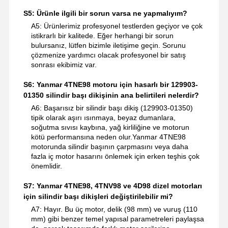
S5: Ürünle ilgili bir sorun varsa ne yapmalıyım?
A5: Ürünlerimiz profesyonel testlerden geçiyor ve çok
istikrarlı bir kalitede. Eğer herhangi bir sorun
bulursanız, lütfen bizimle iletişime geçin. Sorunu
çözmenize yardımcı olacak profesyonel bir satış
sonrası ekibimiz var.
S6: Yanmar 4TNE98 motoru için hasarlı bir 129903-
01350 silindir başı dikişinin ana belirtileri nelerdir?
A6: Başarısız bir silindir başı dikiş (129903-01350)
tipik olarak aşırı ısınmaya, beyaz dumanlara,
soğutma sıvısı kaybına, yağ kirliliğine ve motorun
kötü performansına neden olur.Yanmar 4TNE98
motorunda silindir başının çarpmasını veya daha
fazla iç motor hasarını önlemek için erken teşhis çok
önemlidir.
S7: Yanmar 4TNE98, 4TNV98 ve 4D98 dizel motorları
için silindir başı dikişleri değiştirilebilir mi?
A7: Hayır. Bu üç motor, delik (98 mm) ve vuruş (110
mm) gibi benzer temel yapısal parametreleri paylaşsa