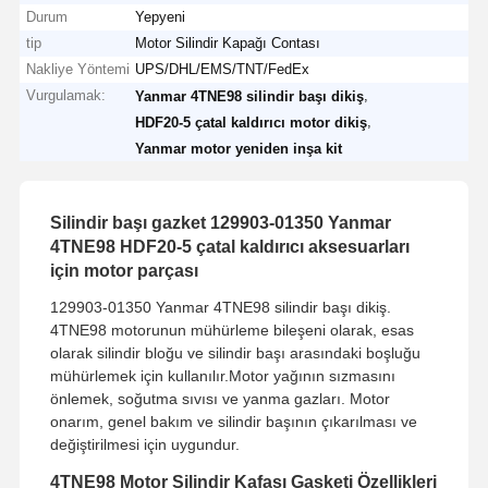
Durum
Yepyeni
tip
Motor Silindir Kapağı Contası
Nakliye Yöntemi
UPS/DHL/EMS/TNT/FedEx
Vurgulamak:
,
Yanmar 4TNE98 silindir başı dikiş
,
HDF20-5 çatal kaldırıcı motor dikiş
Yanmar motor yeniden inşa kit
Silindir başı gazket 129903-01350 Yanmar
4TNE98 HDF20-5 çatal kaldırıcı aksesuarları
için motor parçası
129903-01350 Yanmar 4TNE98 silindir başı dikiş.
4TNE98 motorunun mühürleme bileşeni olarak, esas
olarak silindir bloğu ve silindir başı arasındaki boşluğu
mühürlemek için kullanılır.Motor yağının sızmasını
önlemek, soğutma sıvısı ve yanma gazları. Motor
onarım, genel bakım ve silindir başının çıkarılması ve
değiştirilmesi için uygundur.
4TNE98 Motor Silindir Kafası Gasketi Özellikleri