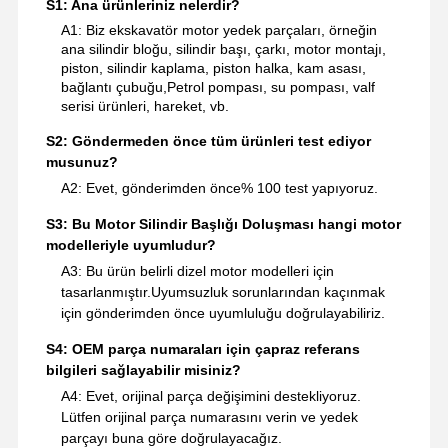
S1: Ana ürünleriniz nelerdir?
A1: Biz ekskavatör motor yedek parçaları, örneğin
ana silindir bloğu, silindir başı, çarkı, motor montajı,
piston, silindir kaplama, piston halka, kam asası,
bağlantı çubuğu,Petrol pompası, su pompası, valf
serisi ürünleri, hareket, vb.
S2: Göndermeden önce tüm ürünleri test ediyor
musunuz?
A2: Evet, gönderimden önce% 100 test yapıyoruz.
S3: Bu Motor Silindir Başlığı Doluşması hangi motor
modelleriyle uyumludur?
A3: Bu ürün belirli dizel motor modelleri için
tasarlanmıştır.Uyumsuzluk sorunlarından kaçınmak
için gönderimden önce uyumluluğu doğrulayabiliriz.
S4: OEM parça numaraları için çapraz referans
bilgileri sağlayabilir misiniz?
A4: Evet, orijinal parça değişimini destekliyoruz.
Lütfen orijinal parça numarasını verin ve yedek
parçayı buna göre doğrulayacağız.