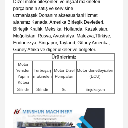
Dizel motor bileşenleri ve inşaat makineleri
parçalarının satış ve servisine
uzmanlaştık.Donanım aksesuarlarıHizmet
Fabrika Turu
Kalite Kontrol
Bizimle
Haberler
İletişim
alanımız Kanada, Amerika Birleşik Devletleri,
Birleşik Krallık, Meksika, Hollanda, Kazakistan,
Moğolistan, Rusya, Avustralya, Malezya,Türkiye,
Endonezya, Singapur, Tayland, Güney Amerika,
Güney Afrika ve diğer ülkeler ve bölgeler.
Davalar
Ürünlerimiz
Motor
Yeniden
Turboşarj
Motor Dizel
Motor denetleyicileri
Perkins Motoru
Yapım
makineleri
Pompaları
(ECU)
Yanmar Motoru
Kütesi
Silindir
Silindir
Su
Enjeksiyon
kubota motor
Blokları
başları
Pompaları
makineleri
Başlatıcı
Diğer Motor
Ekskavator Hidrolik
Filtreler
Isuzu Motoru
motorlar
Aksesuarları
Pompalar
Seyahat
Cummins Motoru
Döner
Dağıtıcı
Şasi bileşenleri ve
Motoru
bileşenler
Valflar
diğer aksesuarlar
Montajları