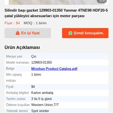
2/3
Silindir başı gazket 129903-01350 Yanmar 4TNE98 HDF20-5
çatal yükleyici aksesuarları için motor parçası
Fiyat：$4
MOQ：1 birim
En iyi fiyat
Şimdi konuşalım.
Ürün Açıklaması
Menşe yeri
Çin
Model numarası
129903-01350
Belge
Minshun Product Catalog.pdf
Min sipariş
1 birim
miktarı
Fiyat
$4
Ambalaj bilgileri
Karton ambalaj
Teslim süresi
3 ila 5 iş günü
Ödeme koşulları
Western Union,T/T
Yetenek temini
Spot ürünler