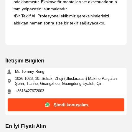
odaklanmıştır. Ekskavatör montajları ve aksesuarlarının
tam yelpazesini sunmaktadır.
•
Bir Teklif Al ️ Profesyonel ekibimiz gereksinimlerinizi
aldıktan hemen sonra size bir teklif sağlayacaktır.
İletişim Bilgileri
Mr. Tommy Rong
1026-1028, 10. Sokak, Zhuji (Uluslararası) Makine Parçaları
Şehri, Tianhe, Guangzhou, Guangdong Eyaleti, Çin
+8613427672003
Şimdi konuşalım.
En İyi Fiyatı Alın