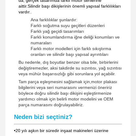
da, gerçek tasarımda farklı motor serilerine
aittir.Silindir başı dikişlerinin önemli yapısal farklılıkları
vardır..
Ana farklılıklar şunlardır:
Farklı soğutma suyu geçitleri düzenleri
Farklı yağ geçidi tasarımları
Farklı konumlandırma iğne deliği konumları ve
numaraları
Farklı motor modelleri için farklı sıkıştırma
oranları ve silindir başı yapısal ayrıntıları
Bu nedenle, dış boyutlar benzer olsa bile, birbirlerini
değiştiremezler, aksi takdirde su sızıntısı, yağ sızıntısı
veya mühür başarısızlığı gibi sorunlara yol açabilir.
Tam parça eşleşmesini sağlamak için,motor plakası
bilgilerini veya seri numarasını vermenizi öneririz
böylece doğru silindir başı dikişini eşleştirmenize
yardımcı olmak için belirli motor modelini ve OEM
parça numarasını doğrulayabiliriz.
Neden bizi seçtiniz?
•
20 yılı aşkın bir süredir inşaat makineleri üzerine