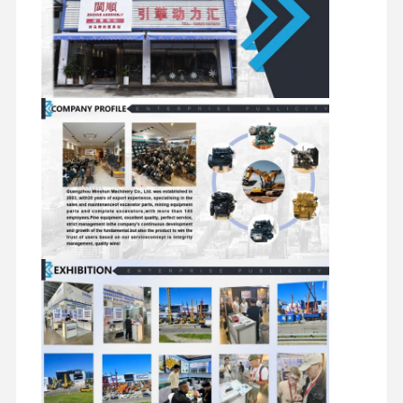
dizel motor
mitsubishi motor
Ekskavatör motoru
motor yeniden kiti
Enjeksiyon Pompası
Turboşarjör montajı
Diğer Motor Parçaları
Elektronik kontrol sistemi
motorun elektrik bileşenleri
Motor yakıt sistemi
Ekskavatör Hidrolik Parçaları