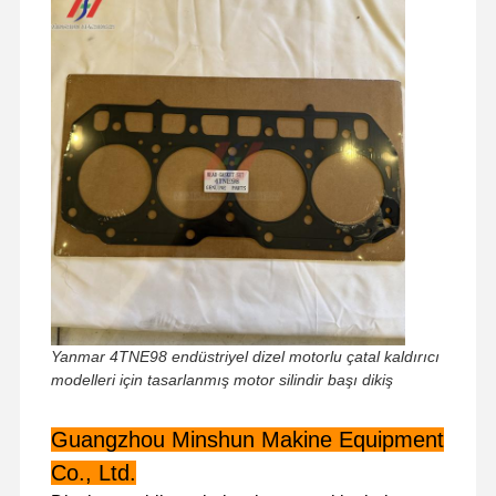
Yanmar 4TNE98 endüstriyel dizel motorlu çatal kaldırıcı
modelleri için tasarlanmış motor silindir başı dikiş
Evde
Ürün
VR Gösterisi
Hakkımızda
Guangzhou Minshun Makine Equipment
Co., Ltd.