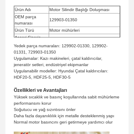
Ürün Adı
Motor Silindir Başlığı Doluşması
OEM parça
129903-01350
numarası
Ürün Türü
Motor mühürleri
Asgari Sipariş
1 parça
miktarı
Yedek parça numaraları: 129902-01330, 129902-
Ödeme Yolu
Western Union, T/T
01331, 729903-01350
Nakliye yöntemi
UPS/DHL/EMS/TNT/FedEx
Uygulamalar: Kazı makineleri, çatal kaldırıcılar,
jeneratör setleri, endüstriyel ekipmanlar
Uygulanabilir modeller: Hyundai Çatal kaldırıcıları:
HDF20-5, HDF25-5, HDF30-5
Özellikleri ve Avantajları
Yüksek sıcaklık ve basınç koşullarında sabit mühürleme
performansını korur
Soğutucu ve yağ sızıntısını önler
Daha fazla dayanıklılık için metalle desteklenmiş yapı
Normal motor basıncını geri getirmeye yardımcı olur