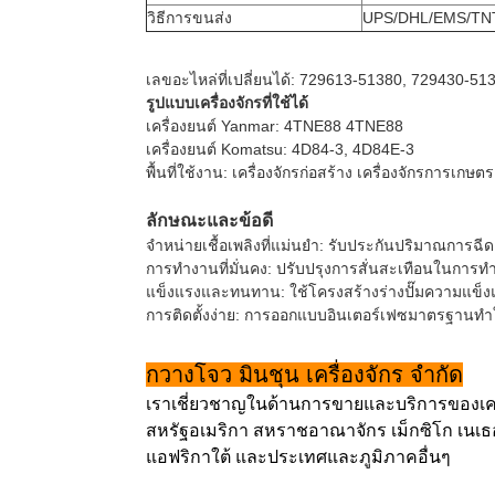
วิธีการขนส่ง
UPS/DHL/EMS/TN
เลขอะไหล่ที่เปลี่ยนได้: 729613-51380, 729430-5
รูปแบบเครื่องจักรที่ใช้ได้
เครื่องยนต์ Yanmar: 4TNE88 4TNE88
เครื่องยนต์ Komatsu: 4D84-3, 4D84E-3
พื้นที่ใช้งาน: เครื่องจักรก่อสร้าง เครื่องจักรการเก
ลักษณะและข้อดี
จําหน่ายเชื้อเพลิงที่แม่นยํา: รับประกันปริมาณการฉีด
การทํางานที่มั่นคง: ปรับปรุงการสั่นสะเทือนในการท
แข็งแรงและทนทาน: ใช้โครงสร้างร่างปั๊มความแข็งแร
การติดตั้งง่าย: การออกแบบอินเตอร์เฟซมาตรฐานทําให
กวางโจว มินชุน เครื่องจักร จํากัด
เราเชี่ยวชาญในด้านการขายและบริการของเครื่
สหรัฐอเมริกา สหราชอาณาจักร เม็กซิโก เนเธอร
แอฟริกาใต้ และประเทศและภูมิภาคอื่นๆ