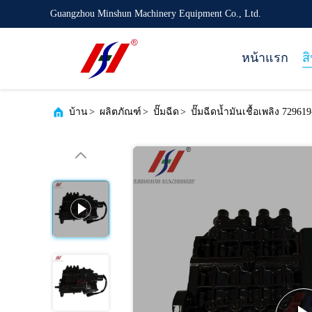
Guangzhou Minshun Machinery Equipment Co., Ltd.
หน้าแรก
ส
บ้าน
>
ผลิตภัณฑ์
>
ปั๊มฉีด
>
ปั๊มฉีดน้ำมันเชื้อเพลิง 7296