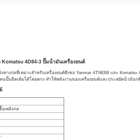
Komatsu 4D84-3 ปั๊มน้ํามันเครื่องยนต์
อเพลิงทางกลที่เหมาะสําหรับเครื่องยนต์ดีเซล Yanmar 4TNE88 และ Komatsu 
ปั๊มฉีดเดิมได้โดยตรง ทําให้พลังงานของเครื่องยนต์และประหยัดน้ํามันกล
์
ื้อเพลิงกล
T