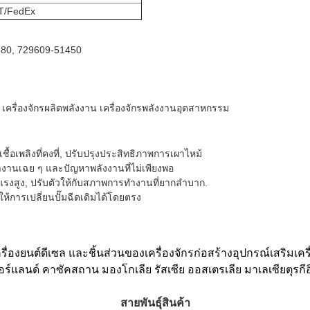
T/FedEx
1380, 729609-51450
ษตร เครื่องจักรผลิตพลังงาน เครื่องจักรพลังงานอุตสาหกรรม
เชื้อเพลิงที่คงที่, ปรับปรุงประสิทธิภาพการเผาไหม้
ํางานเฉย ๆ และปัญหาพลังงานที่ไม่เพียงพอ
งสูง, ปรับตัวให้กับสภาพการทํางานที่ยากลําบาก.
้การเปลี่ยนปั๊มฉีดเดิมได้โดยตรง
องยนต์ดีเซล และชิ้นส่วนของเครื่องจักรก่อสร้างอุปกรณ์เสริมเ
์แลนด์ คาซัคสถาน มองโกเลีย รัสเซีย ออสเตรเลีย มาเลเซียตุรกีอิ
สายพันธุ์สินค้า