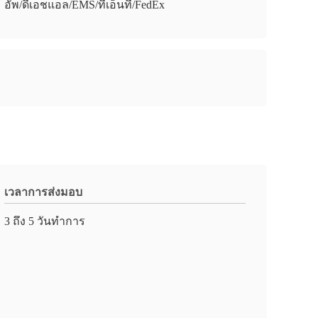
อัพ/ดีเอชแอล/EMS/ทีเอ็นที/FedEx
เวลาการส่งมอบ
3 ถึง 5 วันทำการ