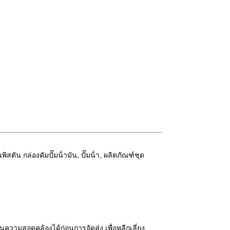
น กล่องคัมปั๊มน้ํามัน, ปั๊มน้ํา, ผลิตภัณฑ์ชุด
นความสอดคล้องได้ก่อนการจัดส่ง เพื่อหลีกเลี่ยง