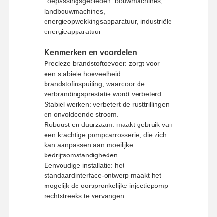
Toepassingsgebieden: bouwmachines,
landbouwmachines,
energieopwekkingsapparatuur, industriële
energieapparatuur
Kenmerken en voordelen
Precieze brandstoftoevoer: zorgt voor
een stabiele hoeveelheid
brandstofinspuiting, waardoor de
verbrandingsprestatie wordt verbeterd.
Stabiel werken: verbetert de rusttrillingen
en onvoldoende stroom.
Robuust en duurzaam: maakt gebruik van
een krachtige pompcarrosserie, die zich
kan aanpassen aan moeilijke
bedrijfsomstandigheden.
Eenvoudige installatie: het
standaardinterface-ontwerp maakt het
mogelijk de oorspronkelijke injectiepomp
Thuis
Producten
VR -show
Over Ons
rechtstreeks te vervangen.