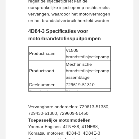
regelt de injectietijdHet kan de
oorspronkelijke injectiepomp rechtstreeks
vervangen, waardoor het motorvermogen
en het brandstofverbruik hersteld worden.
4D84-3 Specificaties voor
motorbrandstofinspuitpompen
V1505
Productnaam
brandstofinjectiepomp
Mechanische
Productsoort
brandstofinjectiepomp
assemblage
Deelnummer
729619-51310
Brandstoftype
Diesel
Minimale
1 stuk
bestelhoeveelheid
Vervangbare onderdelen: 729613-51380,
729430-51380, 729609-51450
Betalingswijze
Western Union, T/T
Toepasselijke motormodellen
Verzendmethode
UPS/DHL/EMS/TNT/FedEx
Yanmar Engines: 4TNE88, 4TNE88;
Komatsu motoren: 4D84-3, 4D84E-3