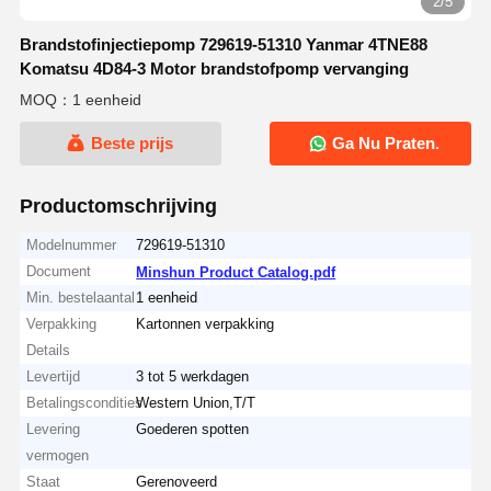
2/5
Brandstofinjectiepomp 729619-51310 Yanmar 4TNE88
Komatsu 4D84-3 Motor brandstofpomp vervanging
MOQ：1 eenheid
Beste prijs
Ga Nu Praten.
Productomschrijving
Modelnummer
729619-51310
Document
Minshun Product Catalog.pdf
Min. bestelaantal
1 eenheid
Verpakking
Kartonnen verpakking
Details
Levertijd
3 tot 5 werkdagen
Betalingscondities
Western Union,T/T
Levering
Goederen spotten
vermogen
Staat
Gerenoveerd