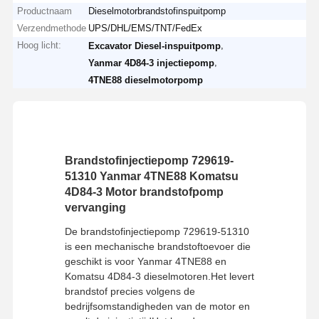
Productnaam
Dieselmotorbrandstofinspuitpomp
Verzendmethode
UPS/DHL/EMS/TNT/FedEx
Hoog licht:
,
Excavator Diesel-inspuitpomp
,
Yanmar 4D84-3 injectiepomp
4TNE88 dieselmotorpomp
Brandstofinjectiepomp 729619-
51310 Yanmar 4TNE88 Komatsu
4D84-3 Motor brandstofpomp
vervanging
De brandstofinjectiepomp 729619-51310
is een mechanische brandstoftoevoer die
geschikt is voor Yanmar 4TNE88 en
Komatsu 4D84-3 dieselmotoren.Het levert
brandstof precies volgens de
bedrijfsomstandigheden van de motor en