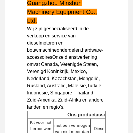
Guangzhou Minshun
Machinery Equipment Co.,
Fabriekstour
Kwaliteitscont
Neem
Nieuws
Ltd.
Role
Contact Met
Ons Op
Wij zijn gespecialiseerd in de
verkoop en service van
dieselmotoren en
bouwmachineonderdelen.hardware-
accessoiresOnze dienstverlening
Gevallen
omvat Canada, Verenigde Staten,
Verenigd Koninkrijk, Mexico,
Perkins Engine
Nederland, Kazachstan, Mongolië,
Rusland, Australië, Maleisië,Turkije,
Yanmar Motor
Indonesië, Singapore, Thailand,
Zuid-Amerika, Zuid-Afrika en andere
Kubota-motor
landen en regio's.
Ons productassortiment
Motor van de Isuzu
Kit voor het
met een vermogen
Cummins -motor
herbouwen
Dieselpompen
Mo
van niet meer dan