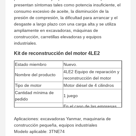
presentan síntomas tales como potencia insuficiente, el
consumo excesivo de aceite, la disminución de la
presión de compresión, la dificultad para arrancar y el
desgaste a largo plazo con una carga alta.y se utiliza
ampliamente en excavadoras, máquinas de
construcción, carretillas elevadoras y equipos
industriales.
Kit de reconstrucción del motor 4LE2
Estado miembro
Nuevo.
4LE2 Equipo de reparación y
Nombre del producto
reconstrucción del motor
Tipo de motor
Motor diésel de 4 cilindros
Cantidad mínima de
1 juego
pedido
En el caso de las empresas
de servicios de
Aplicaciones: excavadoras Yanmar, maquinaria de
Método de pago
telecomunicaciones, el
construcción pequeña, equipos industriales
importe de la ayuda será el
Modelo aplicable: 3TNE74
siguiente: