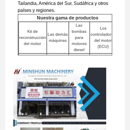
Tailandia, América del Sur, Sudáfrica y otros
países y regiones.
repuestos para excavadora
Nuestra gama de productos
Las
Los
Kit de
bombas
Las demás
controladores
reconstrucción
para
máquinas
del motor
del motor
motores
(ECU)
diesel
Las
Bloques de
Cabezas
Las demás
bombas
cilindros
de cilindros
máquinas
de agua
Otros
Pampas
Motores de
accesorios
hidráulicas
Filtros
arranque
para
para
motores
excavadoras
Conjuntos
Componentes
Las
Componentes
de
del chasis y
válvulas de
giratorios
motores
demás
distribución
de viaje
accesorios