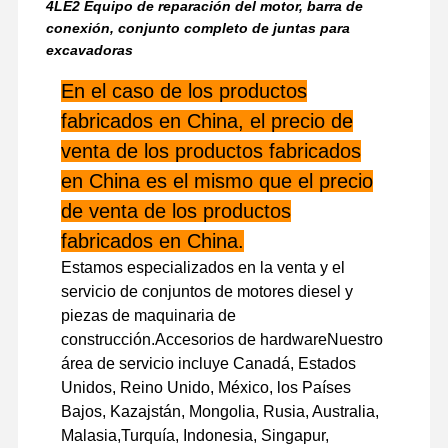
4LE2 Equipo de reparación del motor, barra de
motor diesel
conexión, conjunto completo de juntas para
excavadoras
Motor de MITSUBISHI
En el caso de los productos
Motor excavador
fabricados en China, el precio de
venta de los productos fabricados
equipo de la reconstrucción del motor
en China es el mismo que el precio
Bomba de inyección
de venta de los productos
Asamblea del turbocompresor
fabricados en China.
Estamos especializados en la venta y el
Otras piezas del motor
servicio de conjuntos de motores diesel y
piezas de maquinaria de
Sistema de control electrónico
construcción.Accesorios de hardwareNuestro
componentes eléctricos del motor
área de servicio incluye Canadá, Estados
Unidos, Reino Unido, México, los Países
Sistema de combustible del motor
Bajos, Kazajstán, Mongolia, Rusia, Australia,
Malasia,Turquía, Indonesia, Singapur,
Piezas hidráulicas de excavadora