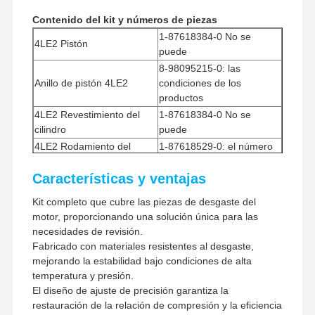
Los servicios de transporte
Contenido del kit y números de piezas
de mercancías y servicios de
Método de envío
transporte de mercancías y
1-87618384-0 No se
4LE2 Pistón
servicios de transporte
puede
8-98095215-0: las
Anillo de pistón 4LE2
condiciones de los
productos
4LE2 Revestimiento del
1-87618384-0 No se
cilindro
puede
4LE2 Rodamiento del
1-87618529-0: el número
cigüeñal
de teléfono
Características y ventajas
1-87618531-0 - ¿Qué es
4LE2 Rodas de conexión
esto?
Kit completo que cubre las piezas de desgaste del
8-97077790-5 - ¿Qué es
motor, proporcionando una solución única para las
4LE2 Varilla de conexión
eso?
necesidades de revisión.
1-87618348-0 No se
Fabricado con materiales resistentes al desgaste,
4LE2 válvula de admisión
puede
mejorando la estabilidad bajo condiciones de alta
1-87618349-0 - ¿Cuál es
Inicio
Productos
Espectáculo
Sobre
temperatura y presión.
4LE2 Válvula de escape
De RV
Nosotros
su nombre?
El diseño de ajuste de precisión garantiza la
1-87618533-0 - ¿Qué es
restauración de la relación de compresión y la eficiencia
4LE2 Lavadora de empuje